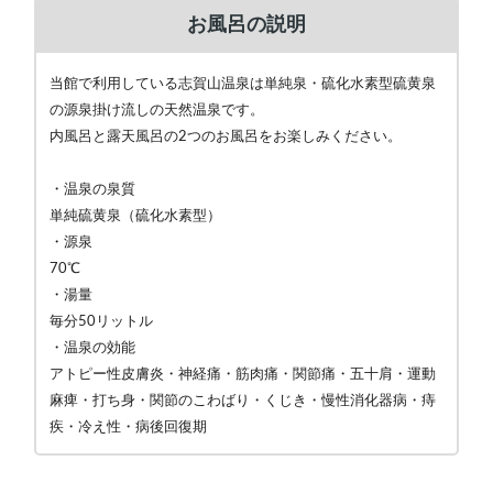
お風呂の説明
当館で利用している志賀山温泉は単純泉・硫化水素型硫黄泉
の源泉掛け流しの天然温泉です。
内風呂と露天風呂の2つのお風呂をお楽しみください。
・温泉の泉質
単純硫黄泉（硫化水素型）
・源泉
70℃
・湯量
毎分50リットル
・温泉の効能
アトピー性皮膚炎・神経痛・筋肉痛・関節痛・五十肩・運動
麻痺・打ち身・関節のこわばり・くじき・慢性消化器病・痔
疾・冷え性・病後回復期