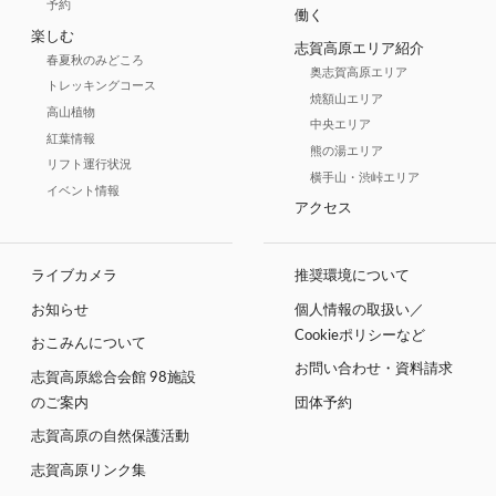
予約
働く
楽しむ
志賀高原エリア紹介
春夏秋のみどころ
奥志賀高原エリア
トレッキングコース
焼額山エリア
高山植物
中央エリア
紅葉情報
熊の湯エリア
リフト運行状況
横手山・渋峠エリア
イベント情報
アクセス
ライブカメラ
推奨環境について
お知らせ
個人情報の取扱い／
Cookieポリシーなど
おこみんについて
お問い合わせ・資料請求
志賀高原総合会館 98施設
のご案内
団体予約
志賀高原の自然保護活動
志賀高原リンク集