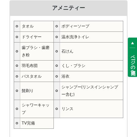
アメニティー
○
タオル
○
ボディーソープ
○
ドライヤー
○
温水洗浄トイレ
歯ブラシ・歯磨
○
○
石けん
ページの先頭へ
き粉
○
羽毛布団
○
くし・ブラシ
○
バスタオル
○
浴衣
シャンプー(リンスインシャンプ
○
髭剃り
○
ー含む)
シャワーキャッ
○
○
リンス
プ
○
TV完備