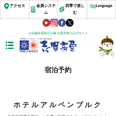
アクセス
会員システ
四季で楽し
Language
ム
む
上信越高原国立公園 志賀高原の公式サイト
宿泊予約
ホテルアルペンブルク