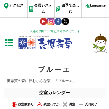
アクセス
会員システ
四季で楽し
Language
ム
む
上信越高原国立公園 志賀高原の公式サイト
ブルーエ
奥志賀の森に佇む小さな宿 「ブルーエ」
空室カレンダー
残室数あり
残室わずか
満室
受付終了