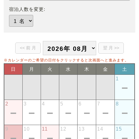
宿泊人数を変更:
※カレンダーのご希望の日付をクリックすると次画面へと進みます。
日
月
火
水
木
金
土
1
2
3
4
5
6
7
8
9
10
11
12
13
14
15