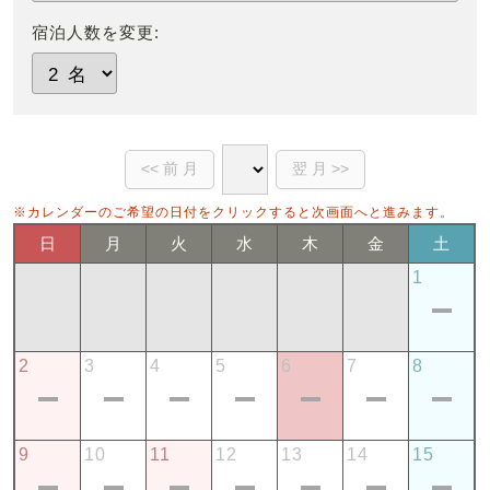
宿泊人数を変更:
※カレンダーのご希望の日付をクリックすると次画面へと進みます。
日
月
火
水
木
金
土
1
2
3
4
5
6
7
8
9
10
11
12
13
14
15