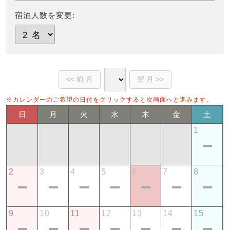
宿泊人数を変更:
※カレンダーのご希望の日付をクリックすると次画面へと進みます。
日
月
火
水
木
金
土
1
2
3
4
5
6
7
8
9
10
11
12
13
14
15