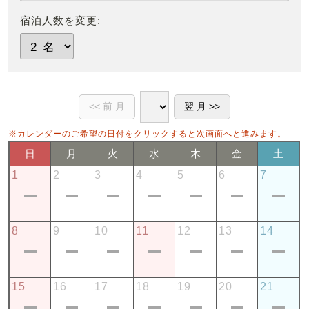
宿泊人数を変更:
※カレンダーのご希望の日付をクリックすると次画面へと進みます。
日
月
火
水
木
金
土
1
2
3
4
5
6
7
8
9
10
11
12
13
14
15
16
17
18
19
20
21