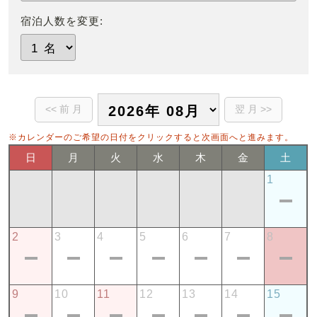
宿泊人数を変更:
※カレンダーのご希望の日付をクリックすると次画面へと進みます。
日
月
火
水
木
金
土
1
2
3
4
5
6
7
8
9
10
11
12
13
14
15