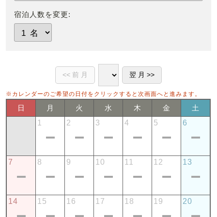
宿泊人数を変更:
※カレンダーのご希望の日付をクリックすると次画面へと進みます。
日
月
火
水
木
金
土
1
2
3
4
5
6
7
8
9
10
11
12
13
14
15
16
17
18
19
20