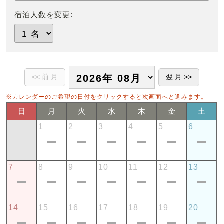
宿泊人数を変更:
※カレンダーのご希望の日付をクリックすると次画面へと進みます。
日
月
火
水
木
金
土
1
2
3
4
5
6
7
8
9
10
11
12
13
14
15
16
17
18
19
20