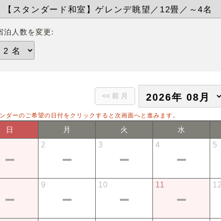
宿泊人数を変更:
ンダーのご希望の日付をクリックすると次画面へと進みます。
日
月
火
水
2
3
4
5
9
10
11
1