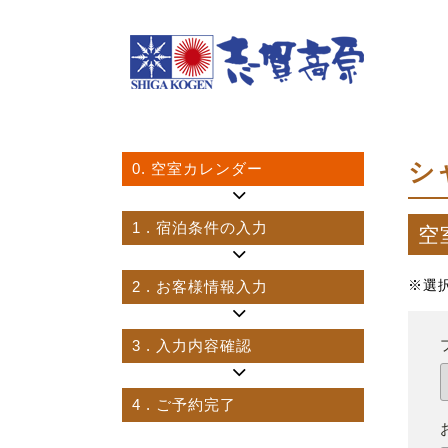
シ
0.
空室カレンダー
1
. 宿泊条件の入力
空
2
. お客様情報入力
※選
3
. 入力内容確認
4
. ご予約完了