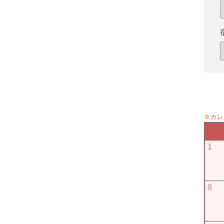
※カレ
1
8