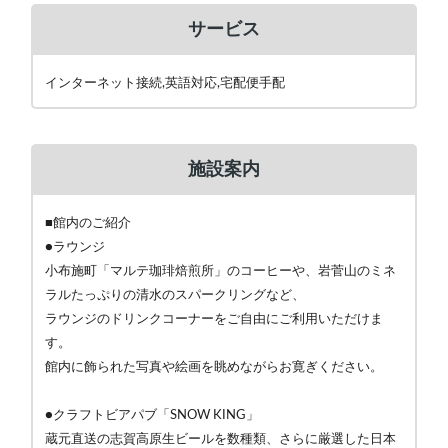
サービス
インターネット接続,英語対応,宅配便手配
施設案内
■館内のご紹介
●ラウンジ
小布施町「マルテ珈琲焙煎所」のコーヒーや、岩菅山のミネ
ラルたっぷりの清水のスパークリングなど、
ラウンジのドリンクコーナーをご自由にご利用いただけま
す。
館内に飾られた写真や絵画を眺めながらお寛ぎください。
●クラフトビアパブ「SNOW KING」
蔵元直送の志賀高原生ビールを数種類、さらに厳選した日本