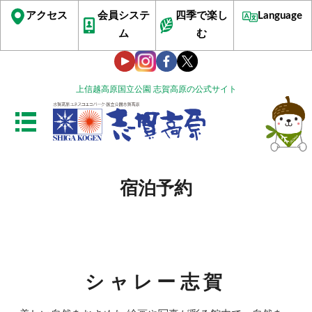
アクセス
会員システ
四季で楽し
Language
ム
む
上信越高原国立公園 志賀高原の公式サイト
宿泊予約
シャレー志賀