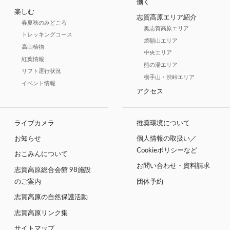
働く
楽しむ
志賀高原エリア紹介
春夏秋のみどころ
奥志賀高原エリア
トレッキングコース
焼額山エリア
高山植物
中央エリア
紅葉情報
熊の湯エリア
リフト運行状況
横手山・渋峠エリア
イベント情報
アクセス
ライブカメラ
推奨環境について
お知らせ
個人情報の取扱い／
Cookieポリシーなど
おこみんについて
お問い合わせ・資料請求
志賀高原総合会館 98施設
のご案内
団体予約
志賀高原の自然保護活動
志賀高原リンク集
サイトマップ