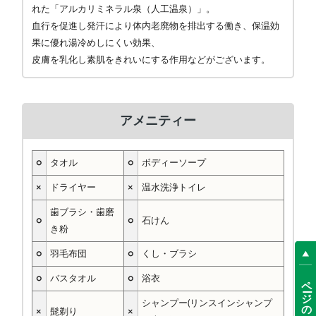
れた「アルカリミネラル泉（人工温泉）」。
血行を促進し発汗により体内老廃物を排出する働き、保温効
果に優れ湯冷めしにくい効果、
皮膚を乳化し素肌をきれいにする作用などがございます。
アメニティー
○
タオル
○
ボディーソープ
×
ドライヤー
×
温水洗浄トイレ
歯ブラシ・歯磨
○
○
石けん
き粉
○
羽毛布団
○
くし・ブラシ
○
バスタオル
○
浴衣
ページの先頭へ
シャンプー(リンスインシャンプ
×
髭剃り
×