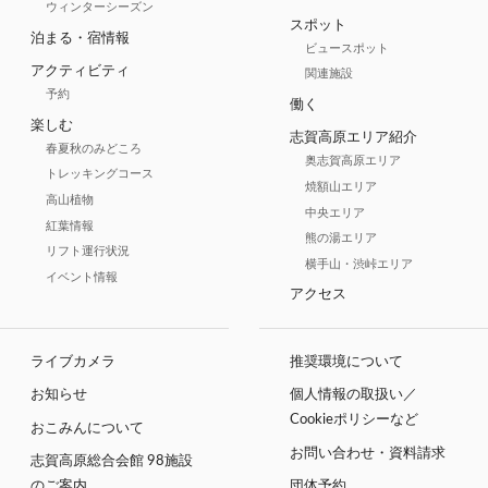
ウィンターシーズン
スポット
泊まる・宿情報
ビュースポット
アクティビティ
関連施設
予約
働く
楽しむ
志賀高原エリア紹介
春夏秋のみどころ
奥志賀高原エリア
トレッキングコース
焼額山エリア
高山植物
中央エリア
紅葉情報
熊の湯エリア
リフト運行状況
横手山・渋峠エリア
イベント情報
アクセス
ライブカメラ
推奨環境について
お知らせ
個人情報の取扱い／
Cookieポリシーなど
おこみんについて
お問い合わせ・資料請求
志賀高原総合会館 98施設
のご案内
団体予約