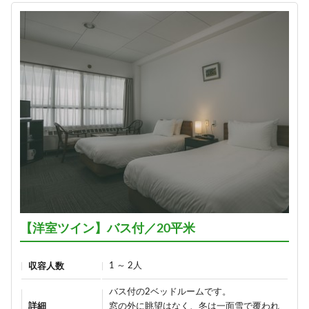
【洋室ツイン】バス付／20平米
1 ～ 2人
収容人数
バス付の2ベッドルームです。
詳細
窓の外に眺望はなく、冬は一面雪で覆われ