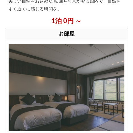
美しい自然をおさめた 絵画や写真が彩る館内で、自然を
すぐ近くに感じる時間を。
1泊 0円 ～
お部屋