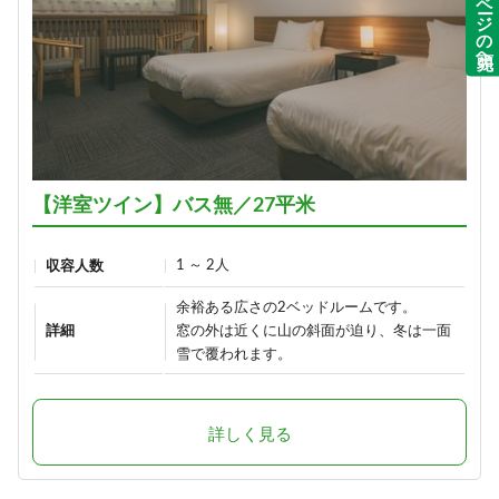
ページの先頭へ
【洋室ツイン】バス無／27平米
1 ～ 2人
収容人数
余裕ある広さの2ベッドルームです。
詳細
窓の外は近くに山の斜面が迫り、冬は一面
雪で覆われます。
詳しく見る