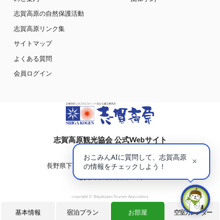
志賀高原の自然保護活動
志賀高原リンク集
サイトマップ
よくある質問
会員ログイン
志賀高原観光協会 公式Webサイト
〒381-0401
長野県下高井郡山ノ内町大字平穏7148(蓮池)
志賀高原総合会館98内
copyright © Shigakogen Tourism Association.
基本情報
宿泊プラン
お部屋
空室カレンダー