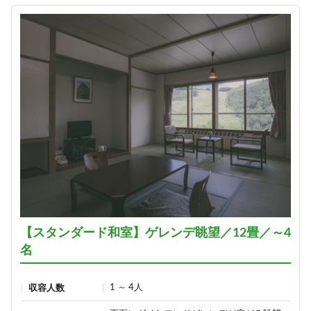
【スタンダード和室】ゲレンデ眺望／12畳／～4
名
1 ～ 4人
収容人数