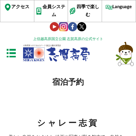
アクセス
会員システ
四季で楽し
Language
ム
む
上信越高原国立公園 志賀高原の公式サイト
宿泊予約
シャレー志賀