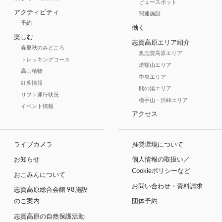
ビュースポット
アクティビティ
関連施設
予約
働く
楽しむ
志賀高原エリア紹介
春夏秋のみどころ
奥志賀高原エリア
トレッキングコース
焼額山エリア
高山植物
中央エリア
紅葉情報
熊の湯エリア
リフト運行状況
横手山・渋峠エリア
イベント情報
アクセス
ライブカメラ
推奨環境について
お知らせ
個人情報の取扱い／
Cookieポリシーなど
おこみんについて
お問い合わせ・資料請求
志賀高原総合会館 98施設
のご案内
団体予約
志賀高原の自然保護活動