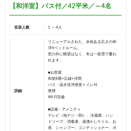
【和洋室】バス付／42平米／～4名
収容人数
1 ～ 4人
リニューアルされた、余裕ある広さの和
洋4ベッドルーム。
窓の外に眺望はなく、冬は一面雪で覆わ
れます。
■お部屋
和室8畳+広縁+洋間
バス・温水洗浄便座トイレ付
詳細
禁煙
Wi-Fi完備
■設備・アメニティ
テレビ（地デジ・BS）、冷蔵庫、ハン
ドソープ、消毒液、湯沸かしケトル、お
茶、シャンプー、コンディショナー、ボ