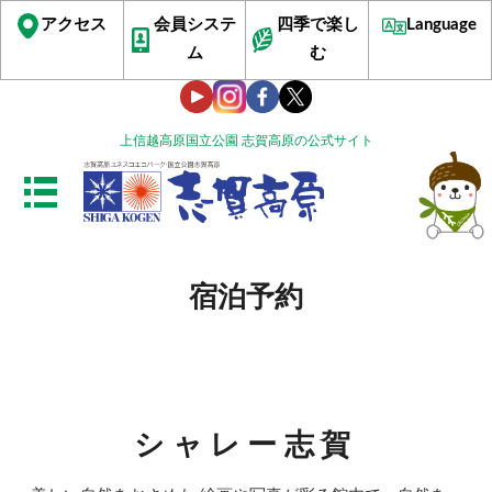
アクセス
会員システ
四季で楽し
Language
ム
む
上信越高原国立公園 志賀高原の公式サイト
宿泊予約
シャレー志賀