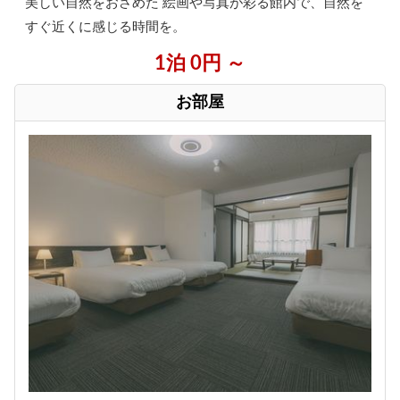
美しい自然をおさめた 絵画や写真が彩る館内で、自然を
すぐ近くに感じる時間を。
1泊 0円 ～
お部屋