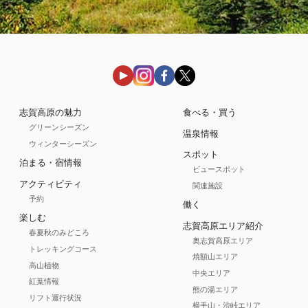
志賀高原の魅力
食べる・買う
グリーンシーズン
温泉情報
ウィンターシーズン
スポット
泊まる・宿情報
ビュースポット
アクティビティ
関連施設
予約
働く
楽しむ
志賀高原エリア紹介
春夏秋のみどころ
奥志賀高原エリア
トレッキングコース
焼額山エリア
高山植物
中央エリア
紅葉情報
熊の湯エリア
リフト運行状況
横手山・渋峠エリア