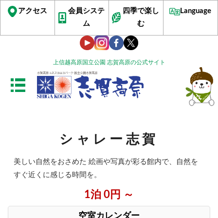
アクセス
会員システ
四季で楽し
Language
ム
む
上信越高原国立公園 志賀高原の公式サイト
シャレー志賀
美しい自然をおさめた 絵画や写真が彩る館内で、自然を
すぐ近くに感じる時間を。
1泊 0円 ～
空室カレンダー