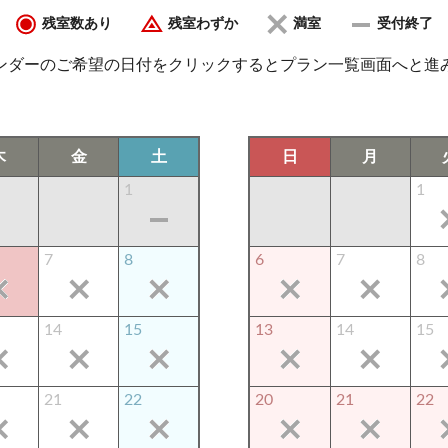
残室数あり
残室わずか
満室
受付終了
ンダーのご希望の日付をクリックするとプラン一覧画面へと進
木
金
土
日
月
1
1
7
8
6
7
8
14
15
13
14
15
21
22
20
21
22