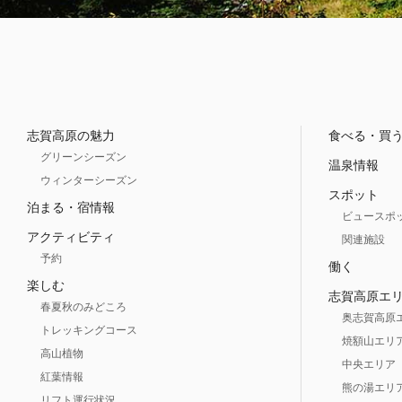
志賀高原の魅力
食べる・買
グリーンシーズン
温泉情報
ウィンターシーズン
スポット
泊まる・宿情報
ビュースポ
アクティビティ
関連施設
予約
働く
楽しむ
志賀高原エ
春夏秋のみどころ
奥志賀高原
トレッキングコース
焼額山エリ
高山植物
中央エリア
紅葉情報
熊の湯エリ
リフト運行状況