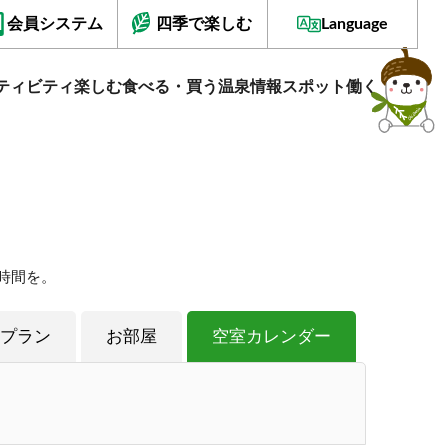
会員システム
四季で楽しむ
Language
ティビティ
楽しむ
食べる・買う
温泉情報
スポット
働く
時間を。
プラン
お部屋
空室カレンダー