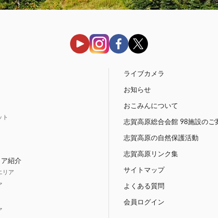
う
ライブカメラ
お知らせ
おこみんについて
ット
志賀高原総合会館 98施設のご
志賀高原の自然保護活動
志賀高原リンク集
リア紹介
サイトマップ
エリア
ア
よくある質問
会員ログイン
ア