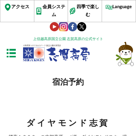
アクセス
会員システ
四季で楽し
Language
ム
む
上信越高原国立公園 志賀高原の公式サイト
宿泊予約
ダイヤモンド志賀