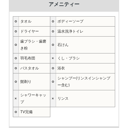
アメニティー
○
タオル
○
ボディーソープ
○
ドライヤー
○
温水洗浄トイレ
歯ブラシ・歯磨
○
○
石けん
き粉
○
羽毛布団
×
くし・ブラシ
○
バスタオル
○
浴衣
シャンプー(リンスインシャンプ
○
髭剃り
○
ー含む)
シャワーキャッ
×
×
リンス
プ
○
TV完備