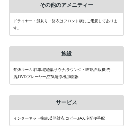
その他のアメニティー
ドライヤー・髭剃り・浴衣はフロント横にご用意してありま
す。
施設
禁煙ルーム,駐車場完備,サウナ,ラウンジ・喫茶,自販機,売
店,DVDプレーヤー,空気清浄機,加湿器
サービス
インターネット接続,英語対応,コピー,FAX,宅配便手配