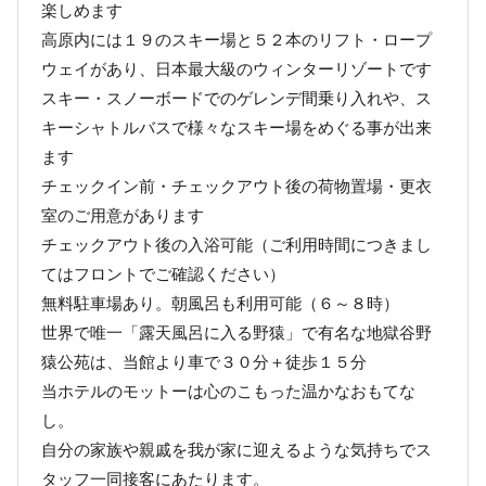
楽しめます
高原内には１９のスキー場と５２本のリフト・ロープ
ウェイがあり、日本最大級のウィンターリゾートです
スキー・スノーボードでのゲレンデ間乗り入れや、ス
キーシャトルバスで様々なスキー場をめぐる事が出来
ます
チェックイン前・チェックアウト後の荷物置場・更衣
室のご用意があります
チェックアウト後の入浴可能（ご利用時間につきまし
てはフロントでご確認ください）
無料駐車場あり。朝風呂も利用可能（６～８時）
世界で唯一「露天風呂に入る野猿」で有名な地獄谷野
猿公苑は、当館より車で３０分＋徒歩１５分
当ホテルのモットーは心のこもった温かなおもてな
し。
自分の家族や親戚を我が家に迎えるような気持ちでス
タッフ一同接客にあたります。