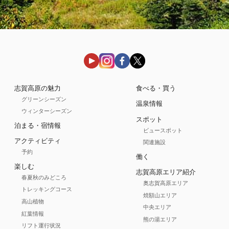
志賀高原の魅力
食べる・買う
グリーンシーズン
温泉情報
ウィンターシーズン
スポット
泊まる・宿情報
ビュースポット
アクティビティ
関連施設
予約
働く
楽しむ
志賀高原エリア紹介
春夏秋のみどころ
奥志賀高原エリア
トレッキングコース
焼額山エリア
高山植物
中央エリア
紅葉情報
熊の湯エリア
リフト運行状況