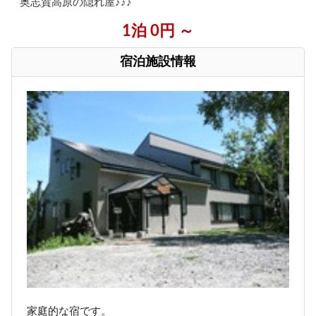
奥志賀高原の隠れ屋♪♪♪
1泊 0円 ～
宿泊施設情報
家庭的な宿です。