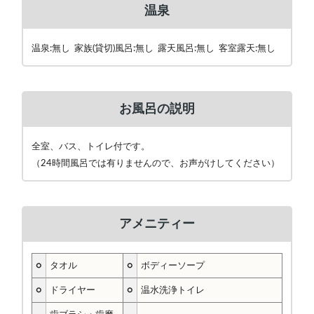
温泉
温泉:無し 家族(貸切)風呂:無し 露天風呂:無し 客室露天:無し
お風呂の説明
全室、バス、トイレ付です。
（24時間風呂では有りませんので、お声がけしてください）
アメニティー
○
タオル
○
ボディーソープ
○
ドライヤー
○
温水洗浄トイレ