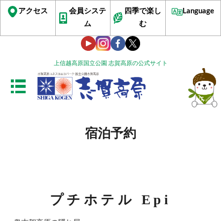
アクセス
会員システ
四季で楽し
Language
ム
む
上信越高原国立公園 志賀高原の公式サイト
宿泊予約
プチホテル Epi