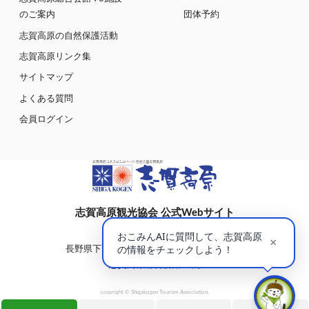
のご案内
団体予約
志賀高原の自然保護活動
志賀高原リンク集
サイトマップ
よくある質問
会員ログイン
志賀高原観光協会 公式Webサイト
〒381-0401
長野県下高井郡山ノ内町大字平穏7148(蓮池)
志賀高原総合会館98内
copyright © Shigakogen Tourism Association.