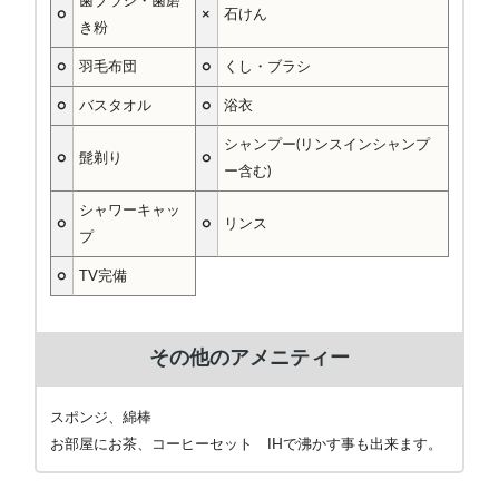
歯ブラシ・歯磨
○
×
石けん
き粉
○
羽毛布団
○
くし・ブラシ
○
バスタオル
○
浴衣
シャンプー(リンスインシャンプ
○
髭剃り
○
ー含む)
シャワーキャッ
○
○
リンス
プ
○
TV完備
その他のアメニティー
スポンジ、綿棒
お部屋にお茶、コーヒーセット IHで沸かす事も出来ます。