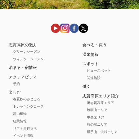
志賀高原の魅力
食べる・買う
グリーンシーズン
温泉情報
ウィンターシーズン
スポット
泊まる・宿情報
ビュースポット
アクティビティ
関連施設
予約
働く
楽しむ
志賀高原エリア紹介
春夏秋のみどころ
奥志賀高原エリア
トレッキングコース
焼額山エリア
高山植物
中央エリア
紅葉情報
熊の湯エリア
リフト運行状況
横手山・渋峠エリア
イベント情報