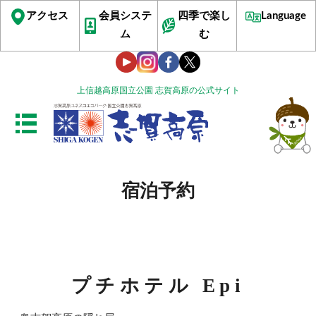
アクセス
会員システ
四季で楽し
Language
ム
む
上信越高原国立公園 志賀高原の公式サイト
宿泊予約
プチホテル Epi