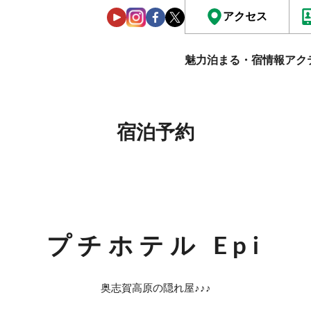
アクセス
魅力
泊まる・宿情報
アク
宿泊予約
プチホテル Epi
奥志賀高原の隠れ屋♪♪♪