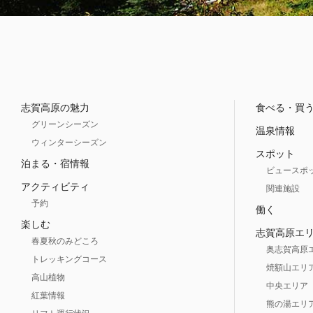
志賀高原の魅力
食べる・買
グリーンシーズン
温泉情報
ウィンターシーズン
スポット
泊まる・宿情報
ビュースポ
アクティビティ
関連施設
予約
働く
楽しむ
志賀高原エ
春夏秋のみどころ
奥志賀高原
トレッキングコース
焼額山エリ
高山植物
中央エリア
紅葉情報
熊の湯エリ