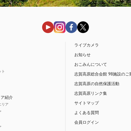
う
ライブカメラ
お知らせ
おこみんについて
ット
志賀高原総合会館 98施設のご
志賀高原の自然保護活動
志賀高原リンク集
リア紹介
サイトマップ
エリア
ア
よくある質問
会員ログイン
ア