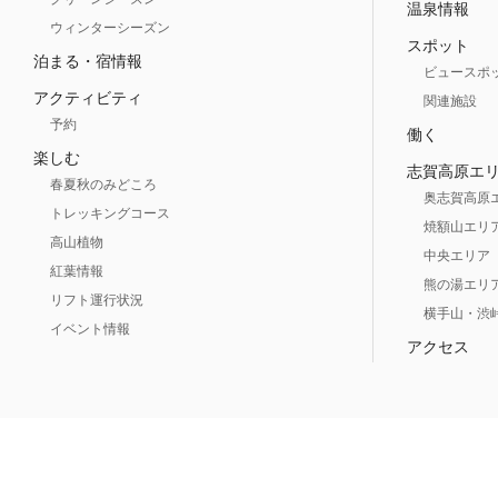
温泉情報
ウィンターシーズン
スポット
泊まる・宿情報
ビュースポ
アクティビティ
関連施設
予約
働く
楽しむ
志賀高原エ
春夏秋のみどころ
奥志賀高原
トレッキングコース
焼額山エリ
高山植物
中央エリア
紅葉情報
熊の湯エリ
リフト運行状況
横手山・渋
イベント情報
アクセス