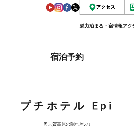
アクセス
魅力
泊まる・宿情報
アク
宿泊予約
プチホテル Epi
奥志賀高原の隠れ屋♪♪♪