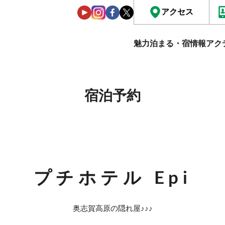
アクセス
魅力
泊まる・宿情報
アク
宿泊予約
プチホテル Epi
奥志賀高原の隠れ屋♪♪♪