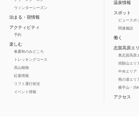
温泉情報
ウィンターシーズン
スポット
泊まる・宿情報
ビュースポ
アクティビティ
関連施設
予約
働く
楽しむ
志賀高原エ
春夏秋のみどころ
奥志賀高原
トレッキングコース
焼額山エリ
高山植物
中央エリア
紅葉情報
熊の湯エリ
リフト運行状況
横手山・渋
イベント情報
アクセス