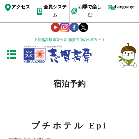
アクセス
会員システ
四季で楽し
Language
ム
む
上信越高原国立公園 志賀高原の公式サイト
宿泊予約
プチホテル Epi