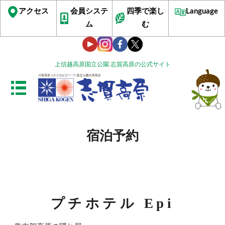
アクセス
会員システ
四季で楽し
Language
ム
む
上信越高原国立公園 志賀高原の公式サイト
宿泊予約
プチホテル Epi