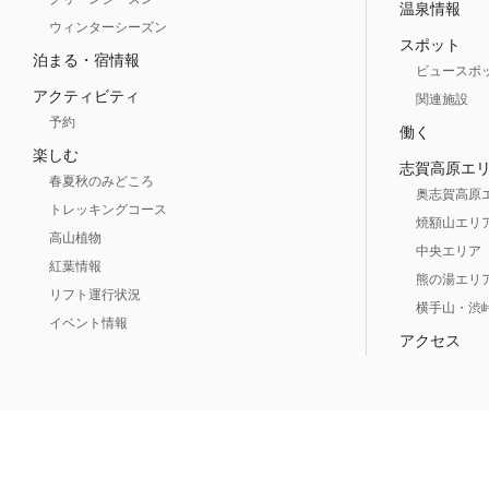
温泉情報
ウィンターシーズン
スポット
泊まる・宿情報
ビュースポ
アクティビティ
関連施設
予約
働く
楽しむ
志賀高原エ
春夏秋のみどころ
奥志賀高原
トレッキングコース
焼額山エリ
高山植物
中央エリア
紅葉情報
熊の湯エリ
リフト運行状況
横手山・渋
イベント情報
アクセス