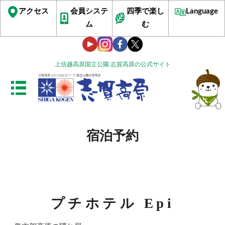
アクセス
会員システ
四季で楽し
Language
ム
む
上信越高原国立公園 志賀高原の公式サイト
宿泊予約
プチホテル Epi