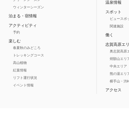
温泉情報
ウィンターシーズン
スポット
泊まる・宿情報
ビュースポ
アクティビティ
関連施設
予約
働く
楽しむ
志賀高原エ
春夏秋のみどころ
奥志賀高原
トレッキングコース
焼額山エリ
高山植物
中央エリア
紅葉情報
熊の湯エリ
リフト運行状況
横手山・渋
イベント情報
アクセス