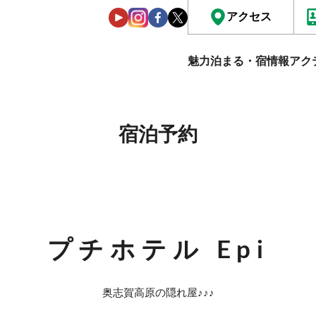
アクセス
魅力
泊まる・宿情報
アク
宿泊予約
プチホテル Epi
奥志賀高原の隠れ屋♪♪♪