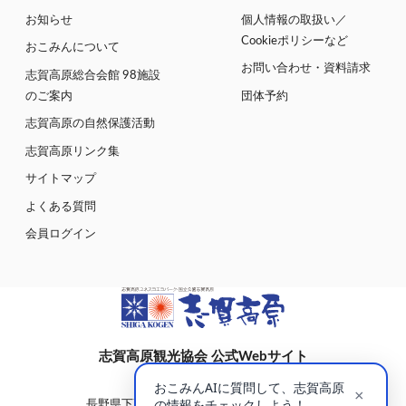
お知らせ
個人情報の取扱い／
Cookieポリシーなど
おこみんについて
お問い合わせ・資料請求
志賀高原総合会館 98施設
のご案内
団体予約
志賀高原の自然保護活動
志賀高原リンク集
サイトマップ
よくある質問
会員ログイン
志賀高原観光協会 公式Webサイト
〒381-0401
長野県下高井郡山ノ内町大字平穏7148(蓮池)