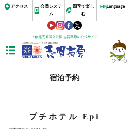
アクセス
会員システ
四季で楽し
Language
ム
む
上信越高原国立公園 志賀高原の公式サイト
宿泊予約
プチホテル Epi