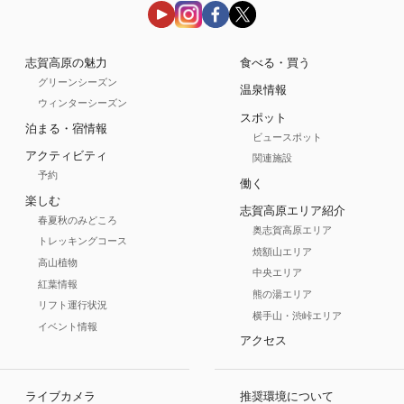
志賀高原の魅力
食べる・買う
グリーンシーズン
温泉情報
ウィンターシーズン
スポット
泊まる・宿情報
ビュースポット
アクティビティ
関連施設
予約
働く
楽しむ
志賀高原エリア紹介
春夏秋のみどころ
奥志賀高原エリア
トレッキングコース
焼額山エリア
高山植物
中央エリア
紅葉情報
熊の湯エリア
リフト運行状況
横手山・渋峠エリア
イベント情報
アクセス
ライブカメラ
推奨環境について