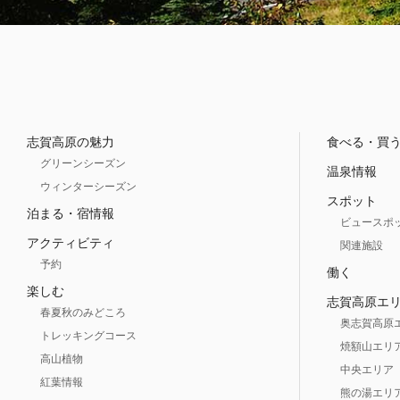
志賀高原の魅力
食べる・買
グリーンシーズン
温泉情報
ウィンターシーズン
スポット
泊まる・宿情報
ビュースポ
アクティビティ
関連施設
予約
働く
楽しむ
志賀高原エ
春夏秋のみどころ
奥志賀高原
トレッキングコース
焼額山エリ
高山植物
中央エリア
紅葉情報
熊の湯エリ