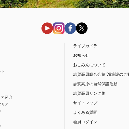
う
ライブカメラ
お知らせ
おこみんについて
ット
志賀高原総合会館 98施設のご
志賀高原の自然保護活動
志賀高原リンク集
リア紹介
サイトマップ
エリア
ア
よくある質問
会員ログイン
ア