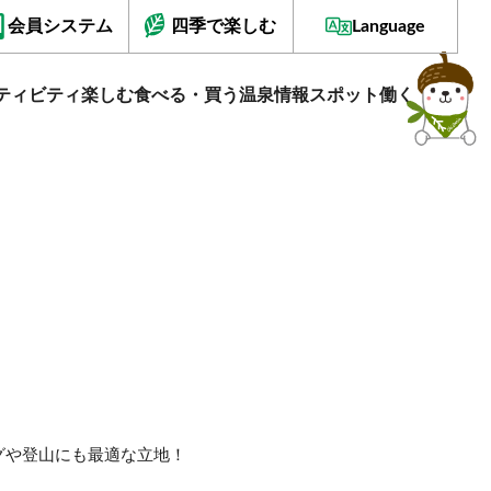
会員システム
四季で楽しむ
Language
ティビティ
楽しむ
食べる・買う
温泉情報
スポット
働く
グや登山にも最適な立地！