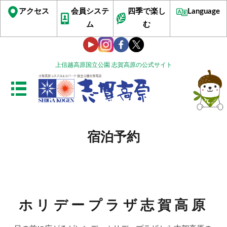
アクセス
会員システ
四季で楽し
Language
ム
む
上信越高原国立公園 志賀高原の公式サイト
宿泊予約
ホリデープラザ志賀高原