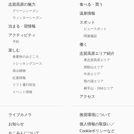
志賀高原の魅力
食べる・買う
グリーンシーズン
温泉情報
ウィンターシーズン
スポット
泊まる・宿情報
ビュースポット
アクティビティ
関連施設
予約
働く
楽しむ
志賀高原エリア紹介
春夏秋のみどころ
奥志賀高原エリア
トレッキングコース
焼額山エリア
高山植物
中央エリア
紅葉情報
熊の湯エリア
リフト運行状況
横手山・渋峠エリア
イベント情報
アクセス
ライブカメラ
推奨環境について
お知らせ
個人情報の取扱い／
Cookieポリシーなど
おこみんについて