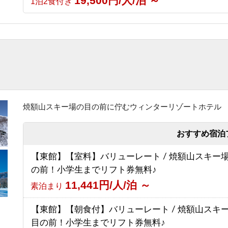
19,500円/人/泊 ～
1泊2食付き
【グリーンシーズン限定】3泊以上のお得な連泊プ
（食事なし）
6,030円/人/泊 ～
素泊まり
【スポーツ選手を応援する宿 幸の湯】志賀高原10
賀高原マウンテントレイル）参加者応援プラン
8,500円/人/泊 ～
素泊まり
焼額山スキー場の目の前に佇むウィンターリゾートホテル
おすすめ宿泊
【東館】【室料】バリューレート / 焼額山スキー
の前！小学生までリフト券無料♪
11,441円/人/泊 ～
素泊まり
【東館】【朝食付】バリューレート / 焼額山スキ
目の前！小学生までリフト券無料♪