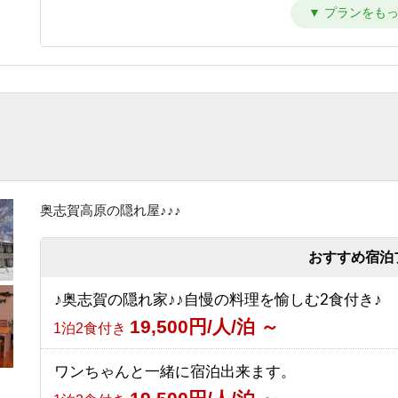
【シンプルステイ】素泊まりプラン
6,700円/人/泊 ～
素泊まり
【朝はゆったり寝たい方向け】1泊夕食付プラン
10,700円/人/泊 ～
夕食のみ
【夜は観光を楽しみたい方向け】1泊朝食付プラン
8,200円/人/泊 ～
朝食のみ
奥志賀高原の隠れ屋♪♪♪
【1泊2食付き】大自然の中のサウナを満喫♪幸の
ントサウナ90分＆オロポ1杯サービス！
おすすめ宿泊
13,700円/人/泊 ～
1泊2食付き
♪奥志賀の隠れ家♪♪自慢の料理を愉しむ2食付き♪
【グリーンシーズン限定】3泊以上のお得な連泊プ
19,500円/人/泊 ～
1泊2食付き
（1泊2食付き）
10,530円/人/泊 ～
1泊2食付き
ワンちゃんと一緒に宿泊出来ます。