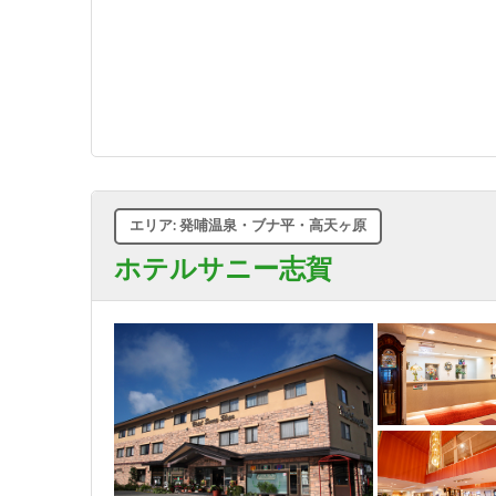
エリア: 発哺温泉・ブナ平・高天ヶ原
ホテルサニー志賀