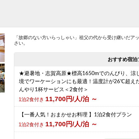
「故郷のない方いらっしゃい」祖父の代から受け継いだア
さい。
おすすめ宿泊
★避暑地・志賀高原★標高1650mでのんびり、涼
境でワーケーションにも最適！温度計が26℃超え
んやり1杯サービス＜2食付＞
11,700円/人/泊 ～
1泊2食付き
【一番人気！おまかせお料理 】1泊2食付プラン
11,700円/人/泊 ～
1泊2食付き