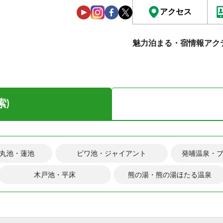
アクセス
魅力
泊まる・宿情報
アク
索)
丸池・蓮池
ビワ池・ジャイアント
発哺温泉・
木戸池・平床
熊の湯・熊の湯ほたる温泉