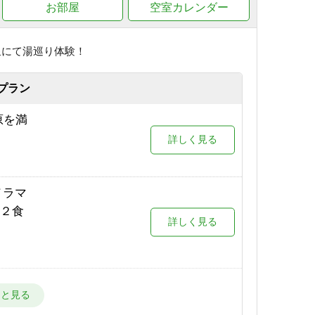
お部屋
空室カレンダー
アルプ
詳しく見る
泉にて湯巡り体験！
目の
詳しく見る
プラン
他サー
原を満
予約する
詳しく見る
が目の
詳しく見る
詳しく見る
りオト
ノラマ
詳しく見る
場が目
泊２食
詳しく見る
詳しく見る
ク付
予約する
詳しく見る