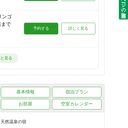
ページの先頭へ
場が目
リンゴ
詳しく見る
葉まで
予約する
詳しく見る
ー場が
詳しく見る
星空と
で★
予約する
詳しく見る
ー場
詳しく見る
朝出
基本情報
予約する
宿泊プラン
詳しく見る
目の
お部屋
空室カレンダー
詳しく見る
葉が美
予約する
詳しく見る
き天然温泉の宿