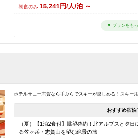
15,241円/人/泊 ～
朝食のみ
【東館】【夕朝食付】バリューレート/焼額山スキ
が目の前！小学生までリフト券無料♪
24,941円/人/泊 ～
1泊2食付き
【東館】【室料】連泊プラン / 焼額山スキー場が
前！小学生までリフト券無料♪
10,011円/人/泊 ～
素泊まり
【東館】【朝食付】連泊プラン / 焼額山スキー場
前！小学生までリフト券無料♪
ホテルサニー志賀なら手ぶらでスキーが楽しめる！スキー
13,811円/人/泊 ～
朝食のみ
おすすめ宿泊
【東館】【夕朝食付】連泊プラン / 焼額山スキー
（夏）【1泊2食付】眺望確約！北アルプスと夕日
の前！小学生までリフト券無料♪
る笠ヶ岳・志賀山を望む絶景の旅
23,511円/人/泊 ～
1泊2食付き