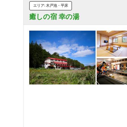
エリア: 木戸池・平床
癒しの宿 幸の湯