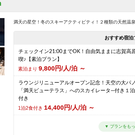
n
17,866円/人/泊 ～
1泊2食付き
【朝食付】ご到着が遅いご予約にもおすすめ！北
スを望む露天風呂付の温泉宿！
満天の星空！冬のスキーアクティビティ！２種類の天然温
【西館】【室料】連泊プラン / 焼額山スキー場が
8,050円/人/泊 ～
朝食のみ
前！小学生までリフト券無料♪
おすすめ宿泊
7,145円/人/泊 ～
素泊まり
【素泊り】お部屋と温泉のみ！暖房や給湯、その
チェックイン21:00までOK！自由気ままに志賀高
ビスなしの割り切りプラン◎
【西館】【朝食付】連泊プラン / 焼額山スキー場
喫♪【素泊プラン】
4,000円/人/泊 ～
素泊まり
前！小学生までリフト券無料♪
9,800円/人/泊 ～
素泊まり
10,445円/人/泊 ～
朝食のみ
【2食付・連泊プラン】5泊以上のご宿泊で通常よ
ラウンジリニューアルオープン記念！天空の大パ
ク！北アルプスを望む露天風呂付温泉宿
【西館】【夕朝食付】連泊プラン / 焼額山スキー
「満天ビューテラス」へのスカイレータ―付き１
10,000円/人/泊 ～
1泊2食付き
の前！小学生までリフト券無料♪
付き
16,845円/人/泊 ～
1泊2食付き
14,400円/人/泊 ～
1泊2食付き
カラオケ＆BARオープン記念！ Barでの１ドリン
き１泊２食プラン