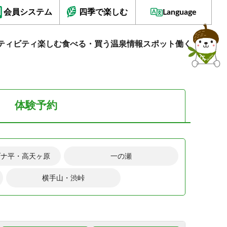
会員システム
四季で楽しむ
Language
ティビティ
楽しむ
食べる・買う
温泉情報
スポット
働く
体験予約
ブナ平・高天ヶ原
一の瀬
横手山・渋峠