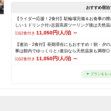
9,000円/人/泊 ～
【南館】【朝食付】連泊プラン / 焼額山スキー場
素泊まり
前！小学生までリフト券無料♪
おすすめ宿泊
【素泊まり】志賀高原マウンテントレイル参加者
10,292円/人/泊 ～
朝食のみ
【ライダー応援！2食付】駐輪場完備＆お食事の際
ラン！お食事はオプションで選択可能！
しい１ドリンク付♪志賀高原ツーリング後は天然温
8,500円/人/泊 ～
【南館】【夕朝食付】連泊プラン / 焼額山スキー
素泊まり
11,050円/人/泊 ～
1泊2食付き
の前！小学生までリフト券無料♪
16,792円/人/泊 ～
1泊2食付き
【連泊・2食付】長期滞在にもおすすめ！朝・夕の
事は館内でゆっくりと♪連泊なら天然温泉も満喫◎
【西館】【室料】バリューレート / 焼額山スキー
11,050円/人/泊 ～
1泊2食付き
の前！小学生までリフト券無料♪
8,166円/人/泊 ～
素泊まり
【2食付】お食事はゆっくり館内でお楽しみ頂ける
ンダード2食！北アルプスを望む露天風呂付の温泉
【西館】【朝食付】バリューレート / 焼額山スキ
12,050円/人/泊 ～
1泊2食付き
目の前！小学生までリフト券無料♪
11,466円/人/泊 ～
朝食のみ
【夕食付】早朝に出発される方はこちら！北アル
望む露天風呂付き♪ 夕食のみ・朝食無しプラン！
【西館】【夕朝食付】バリューレート/焼額山スキ
9,050円/人/泊 ～
夕食のみ
が目の前！小学生までリフト券無料♪