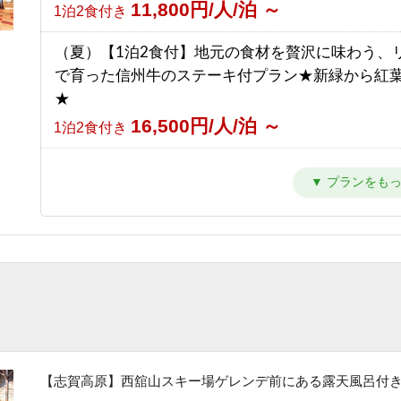
11,800円/人/泊 ～
1泊2食付き
【南館】【室料】バリューレート / 焼額山スキー
（夏）【1泊2食付】地元の食材を贅沢に味わう、
の前！小学生までリフト券無料♪
で育った信州牛のステーキ付プラン★新緑から紅
7,763円/人/泊 ～
素泊まり
★
16,500円/人/泊 ～
【南館】【朝食付】バリューレート/ 焼額山スキ
1泊2食付き
目の前！小学生までリフト券無料♪
（夏）【1泊2食付】スタンダードプラン 満点の
11,263円/人/泊 ～
朝食のみ
トレッキングと温泉を楽しもう★新緑から紅葉ま
10,800円/人/泊 ～
【南館】【夕朝食付】バリューレート/焼額山スキ
1泊2食付き
が目の前！小学生までリフト券無料♪
（夏）【1泊夕食付】朝はゆっくり、自分時間。早
17,763円/人/泊 ～
1泊2食付き
発も寝坊もOKな自由気ままプラン
10,500円/人/泊 ～
【南館】【室料】連泊プラン / 焼額山スキー場が
夕食のみ
前！小学生までリフト券無料♪
（夏）【素泊まり】星空の下でリフレッシュ！青
6,792円/人/泊 ～
素泊まり
しい高原で過ごす気ままな休日
【志賀高原】西舘山スキー場ゲレンデ前にある露天風呂付