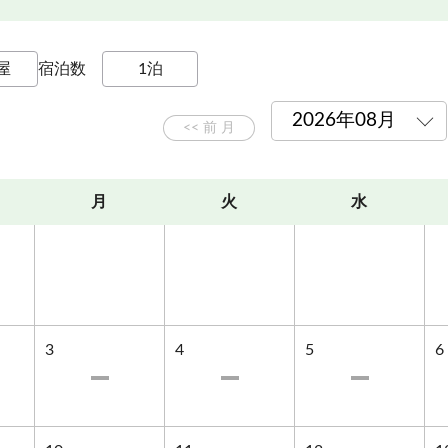
ておりません。
宿泊数
。
ールーム完備
月
火
水
無料です。
。
います。
10分）
3
4
5
6
場から徒歩30分）
。