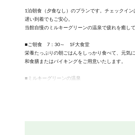
1泊朝食（夕食なし）のプランです。チェックインは
遅い到着でもご安心。
当館自慢のミルキーグリーンの温泉で疲れを癒し
■ご朝食 7：30～ 1F大食堂
栄養たっぷりの朝ごはんをしっかり食べて、元気
和食膳またはバイキングをご用意いたします。
■ミルキーグリーンの温泉
当館の温泉は志賀高原でも珍しい乳緑色に濁る硫
横手山から湧き出る清らかな天然湧水で温度調整を
湯の花が舞う源泉かけ流し温泉です。
時間：6：00～24：00
（清掃時間9：30～12：30は除きます。）