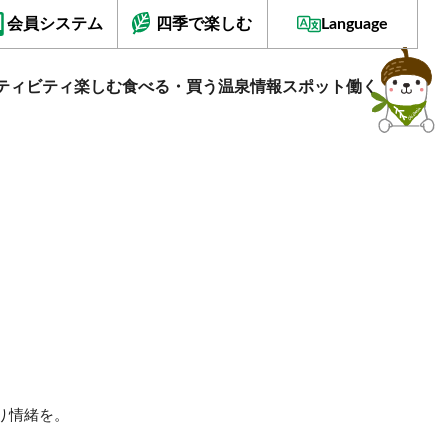
会員システム
四季で楽しむ
Language
ティビティ
楽しむ
食べる・買う
温泉情報
スポット
働く
り情緒を。