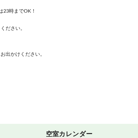
23時までOK！
てください。
にお出かけください。
黄泉
しており、天然の恵み100％！
空室カレンダー