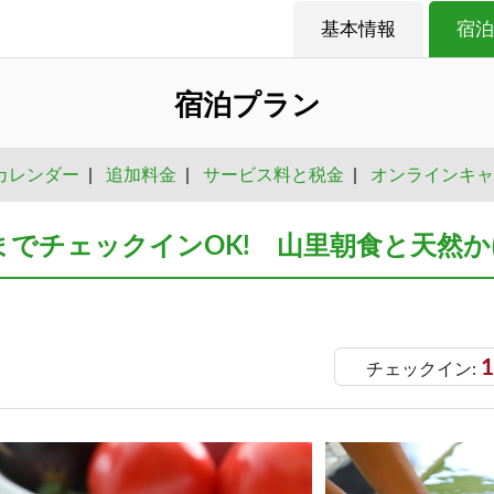
基本情報
宿泊
宿泊プラン
カレンダー
|
追加料金
|
サービス料と税金
|
オンラインキャ
までチェックインOK! 山里朝食と天然
1
チェックイン: