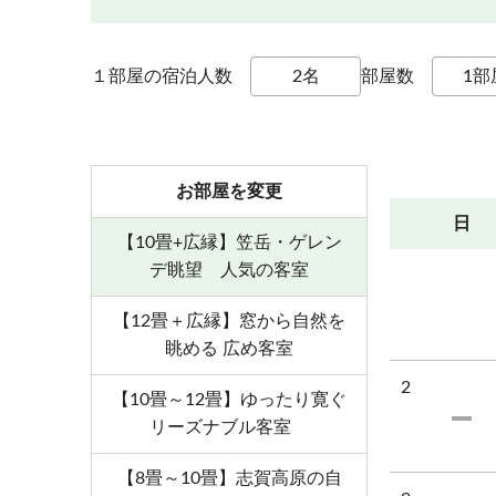
■露天風呂について
※露天風呂は、11月中旬～翌4月中旬まで営業し
１部屋の宿泊人数
部屋数
時間により利用人数制限にて営業しております
■嬉しいサービス
お部屋を変更
無料スキーロッカー・無料駐車場・レンタルスキ
日
さらに・・チェックアウト後のご入浴は16時まで
【10畳+広縁】笠岳・ゲレン
スキー後の身体を温泉で癒してお帰り下さいませ
デ眺望 人気の客室
※お日にちにより午後ご入浴できない場合もござ
【12畳＋広縁】窓から自然を
眺める 広め客室
■周辺観光
・横手山スカイレーターで雲の上の世界へ。（車で
2
【10畳～12畳】ゆったり寛ぐ
2307ｍの世界を体験「2307満天ビューテラス」
リーズナブル客室
・地獄谷野猿公苑 スノーモンキー（車30分＋駐車
人気スポット！温泉に入る珍しいお猿さんです
【8畳～10畳】志賀高原の自