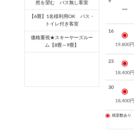
9
・善光寺（車90分）
然を望む バス無し客室
・5月 笠岳水芭蕉公園が見ごろに（徒歩10分）
【6畳】1名様利用OK バス・
・6月中旬から8月末までゲンジボタルが鑑賞でき
トイレ付き客室
・大沼池 エメラルドグリーンの水をたたえる美
16
（ハイキングコース徒歩2時間）
価格重視★スキーヤーズルー
・熊の湯スキー場まで・・・徒歩2分
19,800
ム【8畳～9畳】
・横手山スキー場まで・・・徒歩8分
23
18,400
30
18,400
残室数あり