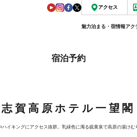
アクセス
魅力
泊まる・宿情報
アク
宿泊予約
志賀高原ホテル一望閣
やハイキングにアクセス抜群。乳緑色に濁る硫黄泉で高原の湯けむ