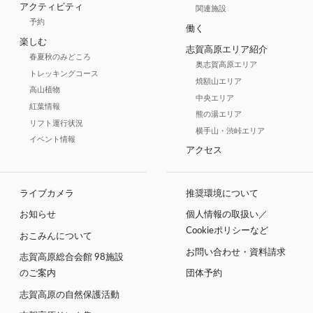
アクティビティ
関連施設
予約
働く
楽しむ
志賀高原エリア紹介
春夏秋のみどころ
奥志賀高原エリア
トレッキングコース
焼額山エリア
高山植物
中央エリア
紅葉情報
熊の湯エリア
リフト運行状況
横手山・渋峠エリア
イベント情報
アクセス
ライブカメラ
推奨環境について
お知らせ
個人情報の取扱い／
Cookieポリシーなど
おこみんについて
お問い合わせ・資料請求
志賀高原総合会館 98施設
のご案内
団体予約
志賀高原の自然保護活動