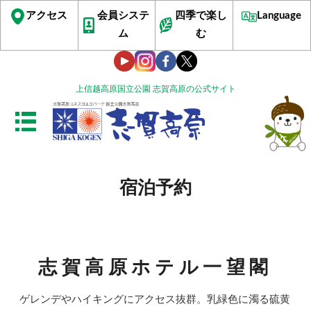
アクセス
会員システ
四季で楽し
Language
ム
む
上信越高原国立公園 志賀高原の公式サイト
宿泊予約
志賀高原ホテル一望閣
ゲレンデやハイキングにアクセス抜群。乳緑色に濁る硫黄