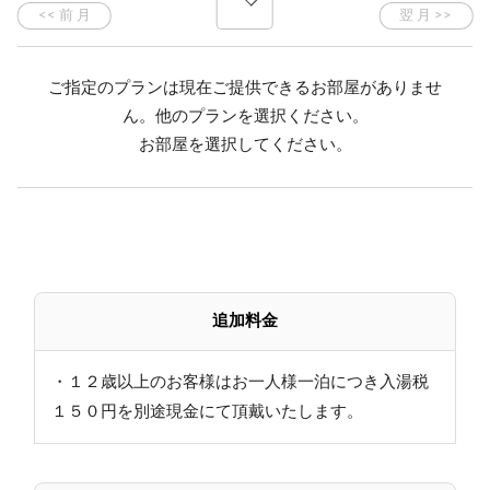
＼＼日本有数のスノーリゾート 志賀高原／／
ご指定のプランは現在ご提供できるお部屋がありませ
目の前は熊の湯スキー場
ん。他のプランを選択ください。
スキーを楽しんだ後は、当館自慢の乳緑色の濁り湯の
お部屋を選択してください。
温泉をお楽しみください
■スキー場 志賀高原の良質なパウダースノーを満喫
・熊の湯スキー場まで・・・徒歩2分
・横手山スキー場まで・・・徒歩8分
追加料金
■ご夕食 18：00～ 1F大食堂
契約農家より仕入れた野菜など、郷土の素材を使用し
た山里料理
・１２歳以上のお客様はお一人様一泊につき入湯税
ボリュームたっぷりの心のこもった手作り料理をご用
１５０円を別途現金にて頂戴いたします。
意しております
※繁忙日はバイキングになる場合がございます。