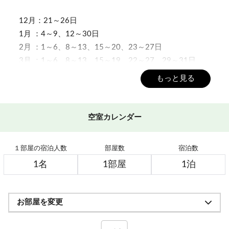
12月：21～26日
1月 ：4～9、12～30日
2月 ：1～6、8～13、15～20、23～27日
3月 ：1～6、8～13、15～19、22～27、29～31日
もっと見る
■リフト券について■
・当館にて専用QRコードをお渡しいたします。自動受
取機SKIOSK、またはリフト券売場窓口にてリフト券と
空室カレンダー
お引替えください。
※宿泊日当日リフト券が必要な方は、朝当館へお立ち
１部屋の宿泊人数
部屋数
宿泊数
寄り下さい！
★お子様には販売がありません
※未就学児のお客様はスキー場でリフト券をお買い求
お部屋を変更
め下さい