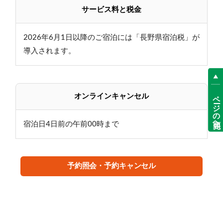
サービス料と税金
■ミルキーグリーンの温泉
当館の温泉は志賀高原でも珍しい乳緑色に濁る硫黄泉
2026年6月1日以降のご宿泊には「長野県宿泊税」が
湯の花が舞う源泉かけ流し温泉です
導入されます。
時間：24時間
（清掃時間9：30～12：30は除きます。）
※露天風呂は、11月中旬～翌4月中旬まで営業しており
ページの先頭へ
オンラインキャンセル
ません
天候状況等により、変更する場合がございます
宿泊日4日前の午前00時まで
■ご朝食 7：30～ 1F大食堂
栄養たっぷりの朝ごはんをしっかり食べて、元気にお
予約照会・予約キャンセル
出かけください。
和食膳またはバイキングをご用意いたします。
■嬉しいサービス
無料スキーロッカー・無料駐車場・レンタルスキール