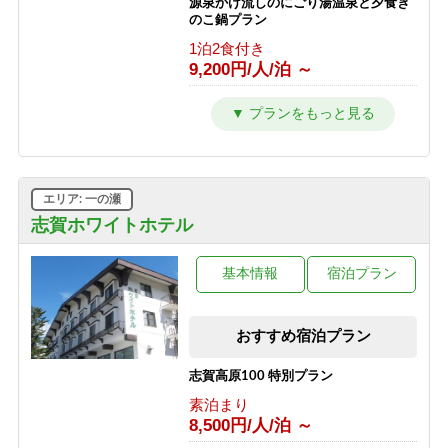
源泉かけ流しのにごり湯温泉と夕食き
のこ鍋プラン
1泊2食付き
9,200円/人/泊 ～
源泉かけ流しのにごり湯温泉とカニ鍋
プラン
1泊2食付き
9,700円/人/泊 ～
エリア: 一の瀬
源泉かけ流しのにごり湯温泉と夕食時
グラスワインorグラスジュース付き、
志賀ホワイトホテル
夕食牛しゃぶしゃぶプラン
1泊2食付き
基本情報
宿泊プラン
9,500円/人/泊 ～
源泉かけ流しのにごり湯温泉と夕食時
おすすめ宿泊プラン
グラスワインorグラスジュース付き、
夕食：硯川鍋プラン
志賀高原100 特別プラン
1泊2食付き
9,600円/人/泊 ～
素泊まり
8,500円/人/泊 ～
源泉かけ流しのにごり湯温泉と夕食時