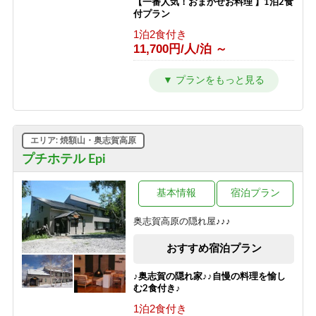
【一番人気！おまかせお料理 】1泊2食
付プラン
1泊2食付き
11,700円/人/泊 ～
【シンプルステイ】素泊まりプラン
素泊まり
6,700円/人/泊 ～
【朝はゆったり寝たい方向け】1泊夕
エリア: 焼額山・奥志賀高原
食付プラン
プチホテル Epi
夕食のみ
10,700円/人/泊 ～
基本情報
宿泊プラン
【夜は観光を楽しみたい方向け】1泊
朝食付プラン
奥志賀高原の隠れ屋♪♪♪
朝食のみ
8,200円/人/泊 ～
おすすめ宿泊プラン
【1泊2食付き】大自然の中のサウナを
♪奥志賀の隠れ家♪♪自慢の料理を愉し
満喫♪幸の湯のテントサウナ90分＆オ
む2食付き♪
ロポ1杯サービス！
1泊2食付き