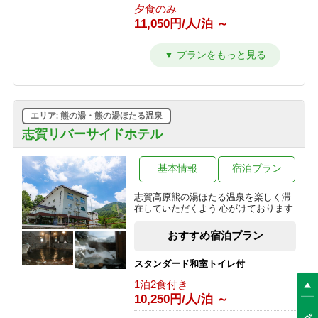
夕食のみ
より1,000円OFF♪＜お日にち限定＞
11,050円/人/泊 ～
1泊2食付き
16,200円/人/泊 ～
【朝食付】 冬を満喫！のんびり到着24
時までOK・和朝食で元気に出発！
【早割30】30日前の予約で、通常価格
朝食のみ
より500円OFF♪＜お日にち限定＞
9,950円/人/泊 ～
1泊2食付き
16,700円/人/泊 ～
エリア: 熊の湯・熊の湯ほたる温泉
【素泊】深夜到着OK！寒い冬は志賀
高原唯一の人工温泉で温まる・リーズ
志賀リバーサイドホテル
＼＼一人旅に★／／贅沢♪10畳和室を
ナブルプラン
ひとり占め！おひとり様でゆったりプ
素泊まり
ラン
基本情報
宿泊プラン
8,850円/人/泊 ～
1泊2食付き
志賀高原熊の湯ほたる温泉を楽しく滞
20,900円/人/泊 ～
【基本プラン】 志賀高原のグリーンシ
在していただくよう 心がけております
ーズンを満喫♪1番人気！旬を味わうプ
「訳あり」プラン◆お試し～萌葱
ラン 【1泊2食付】
おすすめ宿泊プラン
moegi～より1000円OFF！
1泊2食付き
1泊2食付き
11,000円/人/泊 ～
スタンダード和室トイレ付
14,000円/人/泊 ～
1泊2食付き
【夕食付】 朝寝坊OK♪おいしい夕食
10,250円/人/泊 ～
選べる！地酒三種飲みくらべ【利き酒
付・夏の志賀高原で朝はゆったりのん
セット付き】1泊2食プラン
びりプラン