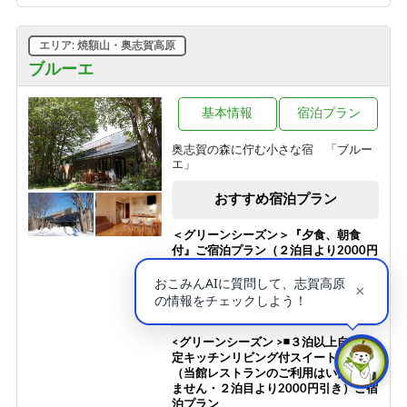
テル
【新客室７月改装オープン】志賀高原
1泊2食付き
の自然の中で暮らすように過ごす【貸
エリア: 焼額山・奥志賀高原
12,300円/人/泊 ～
切風呂付】【2食付連泊プラン】
ブルーエ
1泊2食付き
【お食事少な目・夕朝食付】◆夏の志
99,999円/人/泊 ～
賀高原で非日常を楽しむ◆珍しいほっ
ぽ温泉◆志賀高原◆
基本情報
宿泊プラン
真夏でも快適！「真の避暑地・志賀高
1泊2食付き
原」で涼を満喫 チェックイン時26度
奥志賀の森に佇む小さな宿 「ブルー
11,200円/人/泊 ～
以上なら1ドリンクサービス
エ」
1泊2食付き
おすすめ宿泊プラン
10,100円/人/泊 ～
＜グリーンシーズン＞『夕食、朝食
付』ご宿泊プラン（２泊目より2000円
引き、夕食なし、朝食なしも選択可）
1泊2食付き
21,500円/人/泊 ～
<グリーンシーズン >◾️３泊以上自炊限
定キッチンリビング付スイートルーム
（当館レストランのご利用はいただけ
ません・２泊目より2000円引き）ご宿
泊プラン