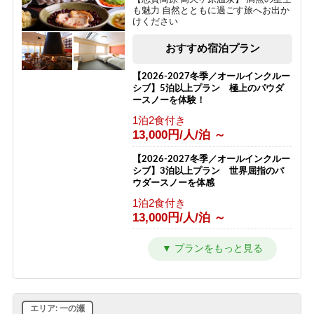
も魅力 自然とともに過ごす旅へお出か
けください
おすすめ宿泊プラン
【2026-2027冬季／オールインクルー
シブ】5泊以上プラン 極上のパウダ
ースノーを体験！
1泊2食付き
13,000円/人/泊 ～
【2026-2027冬季／オールインクルー
シブ】3泊以上プラン 世界屈指のパ
ウダースノーを体感
1泊2食付き
13,000円/人/泊 ～
【1泊2食プラン】大地の恵みコース
志賀高原の自然と高天ヶ原温泉をたの
しむ旅
1泊2食付き
12,000円/人/泊 ～
エリア: 一の瀬