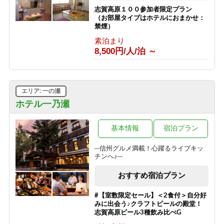
志賀高原１００参加者限定プラン
（お部屋タイプはホテルにおまかせ：
禁煙）
素泊まり
8,500円/人/泊 ～
エリア: 一の瀬
ホテル一乃瀬
基本情報
宿泊プラン
─信州グルメ満載！心躍るライブキッ
チンへ♪─
おすすめ宿泊プラン
#【室数限定セール】＜2食付＞自分好
みに出会う♪クラフトビールの殿堂！
志賀高原ビール3種飲み比べG