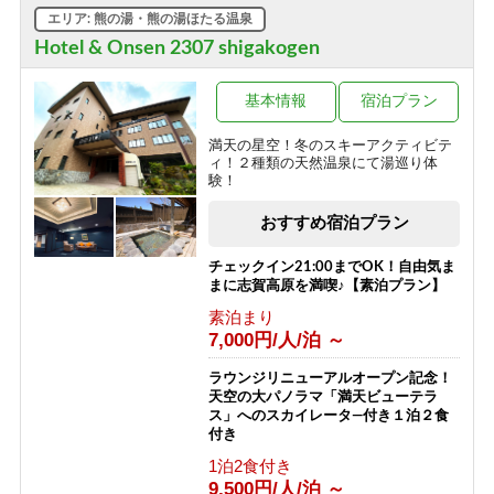
12,050円/人/泊 ～
【西館】【室料】バリューレート / 焼
エリア: 熊の湯・熊の湯ほたる温泉
額山スキー場が目の前！小学生までリ
フト券無料♪
【夕食付】早朝に出発される方はこち
Hotel & Onsen 2307 shigakogen
ら！北アルプスを望む露天風呂付き♪
素泊まり
夕食のみ・朝食無しプラン！
8,166円/人/泊 ～
基本情報
宿泊プラン
夕食のみ
9,050円/人/泊 ～
【西館】【朝食付】バリューレート /
満天の星空！冬のスキーアクティビテ
焼額山スキー場が目の前！小学生まで
ィ！２種類の天然温泉にて湯巡り体
リフト券無料♪
【朝食付】ご到着が遅いご予約にもお
験！
すすめ！北アルプスを望む露天風呂付
朝食のみ
の温泉宿！
おすすめ宿泊プラン
11,466円/人/泊 ～
朝食のみ
8,050円/人/泊 ～
【西館】【夕朝食付】バリューレート/
チェックイン21:00までOK！自由気ま
焼額山スキー場が目の前！小学生まで
まに志賀高原を満喫♪【素泊プラン】
リフト券無料♪
【素泊り】お部屋と温泉のみ！暖房や
素泊まり
給湯、その他サービスなしの割り切り
1泊2食付き
7,000円/人/泊 ～
プラン◎
17,866円/人/泊 ～
素泊まり
ラウンジリニューアルオープン記念！
4,000円/人/泊 ～
【西館】【室料】連泊プラン / 焼額山
天空の大パノラマ「満天ビューテラ
スキー場が目の前！小学生までリフト
ス」へのスカイレータ―付き１泊２食
券無料♪
【2食付・連泊プラン】5泊以上のご宿
付き
泊で通常よりオトク！北アルプスを望
素泊まり
1泊2食付き
む露天風呂付温泉宿
7,145円/人/泊 ～
9,500円/人/泊 ～