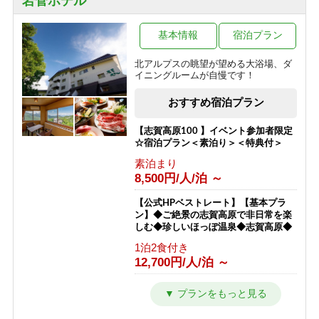
岩菅ホテル
100％天然かけ流し濁り温泉と大自然
を満喫！【一人旅】
基本情報
宿泊プラン
1泊2食付き
13,400円/人/泊 ～
北アルプスの眺望が望める大浴場、ダ
イニングルームが自慢です！
【朝食付プラン】23時までチェックイ
ンOK! 山里朝食と天然かけ流し温泉
おすすめ宿泊プラン
【志賀高原】
朝食のみ
【志賀高原100 】イベント参加者限定
6,800円/人/泊 ～
☆宿泊プラン＜素泊り＞＜特典付＞
素泊まり
【横手山スカイレーター】チケット付
8,500円/人/泊 ～
きプラン★標高2307ｍから志賀高原を
一望「日本最高所の動く歩道」
【公式HPベストレート】【基本プラ
1泊2食付き
ン】◆ご絶景の志賀高原で非日常を楽
12,300円/人/泊 ～
しむ◆珍しいほっぽ温泉◆志賀高原◆
1泊2食付き
【ホタル鑑賞】日本一のゲンジボタル
12,700円/人/泊 ～
の幻想的な乱舞をこの夏の思い出に！
【星空観賞】【１泊２食付き】
【公式ベストレート】【エコプラン・
1泊2食付き
一泊二食付】アメニティ無しでお得で
10,200円/人/泊 ～
す。志賀高原のパノラマを楽しめるホ