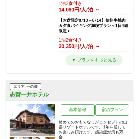
1泊2食付き
1泊2食付き
11,000円/人/泊 ～
14,080円/人/泊 ～
お一人様 宿泊プラン
【お盆限定8/10～8/14】信州牛焼肉
＆夕食バイキング満喫プラン＜1日4組
1泊2食付き
限定＞
14,900円/人/泊 ～
1泊2食付き
20,350円/人/泊 ～
【冬／１泊２食】志賀高原一の瀬スキ
ー場徒歩１分！ホテルジャパン志賀ス
タンダードプラン
1泊2食付き
13,750円/人/泊 ～
エリア: 一の瀬
【冬／1泊朝食】チェックインは21時
志賀一井ホテル
までOK！翌日は朝からスキー三昧
朝食のみ
基本情報
宿泊プラン
10,450円/人/泊 ～
努めてのおもてなしがコンセプトの山
【冬／素泊まり】雪質抜群の志賀高
岳リゾートホテルです。1年を通して
原！自由気ままなスキー旅
お楽しみ頂けます。感染症対策も万
全...