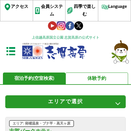
アクセス
会員システ
四季で楽し
Language
ム
む
上信越高原国立公園 志賀高原の公式サイト
宿泊予約(空室検索)
体験予約
エリア
で選択
すべてのエリア
サンバレー・丸池・蓮池
ビワ池・ジャイアント
発哺温泉・ブナ平・高天ヶ原
エリア: 発哺温泉・ブナ平・高天ヶ原