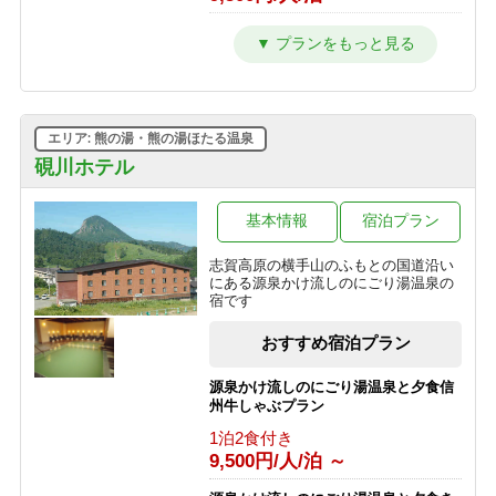
1泊2食付き
10,000円/人/泊 ～
【西館】【朝食付】連泊プラン / 焼額
カラオケ＆BARオープン記念！ Bar
山スキー場が目の前！小学生までリフ
での１ドリンク付き１泊２食プラン
ト券無料♪
1泊2食付き
朝食のみ
11,400円/人/泊 ～
10,445円/人/泊 ～
エリア: 熊の湯・熊の湯ほたる温泉
家族でわいわい和洋室確約！1泊２
【西館】【夕朝食付】連泊プラン / 焼
食 かけ流し硫黄温泉の露天風呂貸し
硯川ホテル
額山スキー場が目の前！小学生までリ
切りプラン
フト券無料♪
1泊2食付き
基本情報
宿泊プラン
1泊2食付き
16,400円/人/泊 ～
16,845円/人/泊 ～
志賀高原の横手山のふもとの国道沿い
予約即お支払い！キャンセル不可だか
にある源泉かけ流しのにごり湯温泉の
ら超お得！1泊2食付き フリープラン
宿です
1泊2食付き
おすすめ宿泊プラン
9,500円/人/泊 ～
源泉かけ流しのにごり湯温泉と夕食信
州牛しゃぶプラン
1泊2食付き
9,500円/人/泊 ～