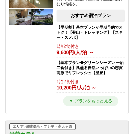
むり情緒を。
おすすめ宿泊プラン
【早期割】基本プランが早期予約でオ
トク！【登山・トレッキング】【スキ
ー・スノボ】
1泊2食付き
9,600円/人/泊 ～
【基本プラン◆グリーンシーズン 一泊
二食付き】風薫る自然いっぱいの志賀
高原でリフレッシュ【温泉】
1泊2食付き
10,200円/人/泊 ～
【スキー＆スノボを楽しむ 冬の基本プ
ラン★一泊二食付】GWまで滑走可
能！
1泊2食付き
10,100円/人/泊 ～
エリア: 発哺温泉・ブナ平・高天ヶ原
【ひとり旅プラン★一泊二食付き】