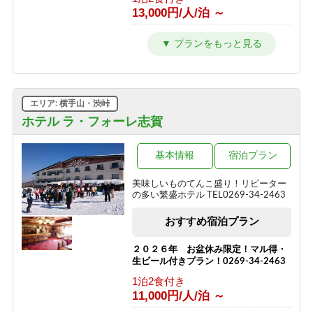
13,000円/人/泊 ～
2種の信州牛料理と地元食材を味わう
＼1泊2食スタンダード～翡翠hisui～／
1泊2食付き
17,200円/人/泊 ～
エリア: 横手山・渋峠
信州牛しゃぶしゃぶ＆信州味覚＼1泊2
食グレードアップ～碧落hekiraku～／
ホテル ラ・フォーレ志賀
1泊2食付き
19,400円/人/泊 ～
基本情報
宿泊プラン
ひすい色の温泉の熊の湯＼1泊2食お試
美味しいものてんこ盛り！リピーター
しプラン～萌葱moegi～／
の多い繁盛ホテル TEL0269-34-2463
1泊2食付き
おすすめ宿泊プラン
15,000円/人/泊 ～
「りんごで育った信州牛」だけを使っ
２０２６年 お盆休み限定！マル得・
た≪1泊2食最高級肉肉プラン≫（連泊
生ビール付きプラン！0269-34-2463
不可のプランです）
1泊2食付き
1泊2食付き
11,000円/人/泊 ～
24,290円/人/泊 ～