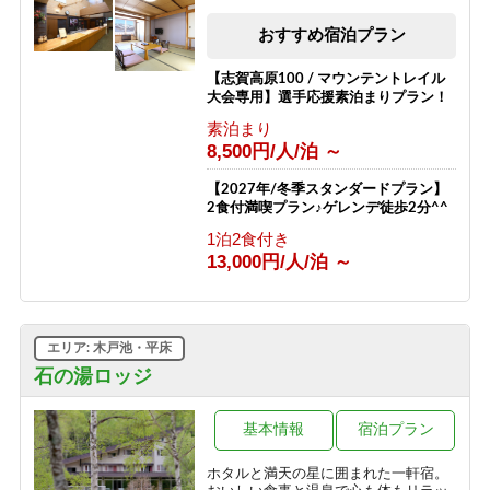
素泊まり
8,800円/人/泊 ～
おすすめ宿泊プラン
【志賀高原100 / マウンテントレイル
大会専用】選手応援素泊まりプラン！
素泊まり
8,500円/人/泊 ～
【2027年/冬季スタンダードプラン】
2食付満喫プラン♪ゲレンデ徒歩2分^^
1泊2食付き
13,000円/人/泊 ～
エリア: 木戸池・平床
石の湯ロッジ
基本情報
宿泊プラン
ホタルと満天の星に囲まれた一軒宿。