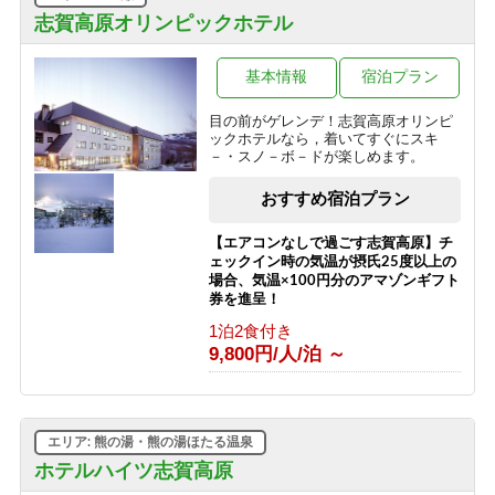
【訳あり＆エコプラン】★お一人様
志賀高原オリンピックホテル
1000円OFF★お料理少なめ＆エコアメ
ニティでお得（2食付）
基本情報
宿泊プラン
1泊2食付き
9,700円/人/泊 ～
目の前がゲレンデ！志賀高原オリンピ
ックホテルなら，着いてすぐにスキ
【志賀高原100トレイル】応援プラン
－・スノ－ボ－ドが楽しめます。
2026
素泊まり
おすすめ宿泊プラン
8,500円/人/泊 ～
【エアコンなしで過ごす志賀高原】チ
ェックイン時の気温が摂氏25度以上の
場合、気温×100円分のアマゾンギフト
券を進呈！
1泊2食付き
9,800円/人/泊 ～
エリア: 熊の湯・熊の湯ほたる温泉
ホテルハイツ志賀高原