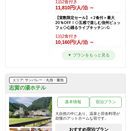
1泊2食付き
11,810円/人/泊 ～
【室数限定セール】＜2食付＞最大
20％OFF！◇五感で楽しむ信州ビュッ
フェ◇心踊るライブキッチン♪G
1泊2食付き
10,160円/人/泊 ～
【2連泊以上限定】＜2食付＞最大
20％OFF◇五感で楽しむ信州ビュッフ
ェ◇志賀高原を遊び尽くすG
1泊2食付き
10,160円/人/泊 ～
エリア: サンバレー・丸池・蓮池
■ファミリー特典！小学生半額■音と香
志賀の湯ホテル
りの演出にキッズもワクワク♪笑顔溢
れるライブキッチン＜2食付＞G
基本情報
宿泊プラン
1泊2食付き
10,825円/人/泊 ～
大自然の中にあり、温泉と田舎料理が
自慢のアットホームな宿です。
【28日前限定】＜2食付＞最大
20％OFF！◇五感で楽しむ信州ビュッ
おすすめ宿泊プラン