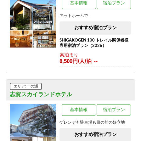
1泊2食付き
基本情報
宿泊プラン
16,500円/人/泊 ～
アットホームで
【志賀高原100キロレース 2026】イ
ベント参加者様限定の宿泊プラン♪＜
おすすめ宿泊プラン
素泊り＞
素泊まり
SHIGAKOGEN 100 トレイル関係者様
8,500円/人/泊 ～
専用宿泊プラン（2026）
素泊まり
8,500円/人/泊 ～
エリア: 一の瀬
志賀スカイランドホテル
基本情報
宿泊プラン
ゲレンデも駐車場も目の前の好立地
おすすめ宿泊プラン