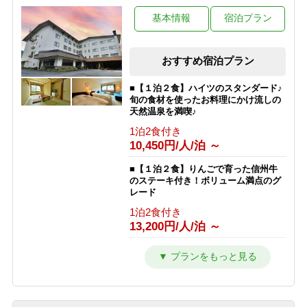
基本情報
宿泊プラン
おすすめ宿泊プラン
■【１泊２食】ハイツのスタンダード♪
旬の食材を使ったお料理にかけ流しの
天然温泉を満喫♪
1泊2食付き
10,450円/人/泊 ～
■【１泊２食】りんごで育った信州牛
のステーキ付き！ボリューム満点のグ
レード
1泊2食付き
13,200円/人/泊 ～
■【１泊夕食】早くからアクティブに
動きたい人にオススメの夕食付きプラ
ン♪
1泊2食付き
9,350円/人/泊 ～