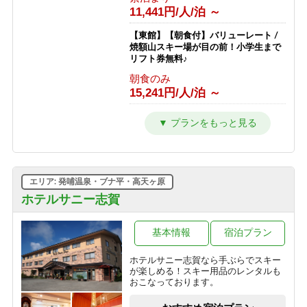
11,441円/人/泊 ～
【東館】【朝食付】バリューレート /
焼額山スキー場が目の前！小学生まで
リフト券無料♪
朝食のみ
15,241円/人/泊 ～
【東館】【夕朝食付】バリューレート/
焼額山スキー場が目の前！小学生まで
リフト券無料♪
1泊2食付き
24,941円/人/泊 ～
エリア: 発哺温泉・ブナ平・高天ヶ原
【東館】【室料】連泊プラン / 焼額山
ホテルサニー志賀
スキー場が目の前！小学生までリフト
券無料♪
基本情報
宿泊プラン
素泊まり
10,011円/人/泊 ～
ホテルサニー志賀なら手ぶらでスキー
が楽しめる！スキー用品のレンタルも
【東館】【朝食付】連泊プラン / 焼額
おこなっております。
山スキー場が目の前！小学生までリフ
ト券無料♪