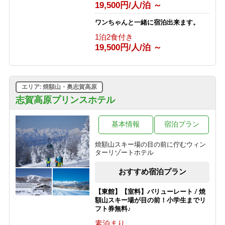
1泊2食付き
19,500円/人/泊 ～
13,700円/人/泊 ～
ワンちゃんと一緒に宿泊出来ます。
【グリーンシーズン限定】3泊以上の
1泊2食付き
お得な連泊プラン（1泊2食付き）
19,500円/人/泊 ～
1泊2食付き
10,530円/人/泊 ～
【グリーンシーズン限定】3泊以上の
エリア: 焼額山・奥志賀高原
お得な連泊プラン（食事なし）
志賀高原プリンスホテル
素泊まり
6,030円/人/泊 ～
基本情報
宿泊プラン
【スポーツ選手を応援する宿 幸の湯】
志賀高原100（志賀高原マウンテント
焼額山スキー場の目の前に佇むウィン
レイル）参加者応援プラン
ターリゾートホテル
素泊まり
8,500円/人/泊 ～
おすすめ宿泊プラン
【東館】【室料】バリューレート / 焼
額山スキー場が目の前！小学生までリ
フト券無料♪
素泊まり