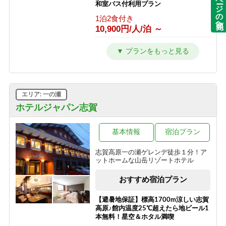
ページの先頭へ
和室バス付利用プラン
1泊2食付き
夕食のみ
18,200円/人/泊 ～
1泊2食付き
9,900円/人/泊 ～
10,900円/人/泊 ～
≪1泊朝食付きプラン≫自由気ままに
【朝食付】 夏を満喫！のんびり到着24
レイトチェックインOK♪
時までOK♪和朝食で元気に出発！
4F角部屋利用 【特別室】
朝食のみ
朝食のみ
1泊2食付き
12,800円/人/泊 ～
8,800円/人/泊 ～
13,700円/人/泊 ～
≪素泊りプラン≫23時までチェックイ
【素泊】深夜到着もOK・夏は涼しい
限定212号室滞在【特別室】
エリア: 一の瀬
ンOK！
志賀高原へ！お風呂は志賀高原唯一の
1泊2食付き
人工温泉
ホテルジャパン志賀
素泊まり
21,000円/人/泊 ～
11,300円/人/泊 ～
素泊まり
7,700円/人/泊 ～
限定213号室滞在 【特別室】
基本情報
宿泊プラン
1泊2食付き
「志賀高原100トレイル」特別プラン
志賀高原一の瀬ゲレンデ徒歩１分！ア
20,000円/人/泊 ～
ットホームな山岳リゾートホテル
素泊まり
8,500円/人/泊 ～
3F角部屋利用 【ミドルクラス】
おすすめ宿泊プラン
1泊2食付き
13,200円/人/泊 ～
【避暑地保証】標高1700m涼しい志賀
高原♪館内温度25℃超えたら地ビール1
限定217号室滞在 【ミドルクラス】
本無料！星空＆ホタル満喫