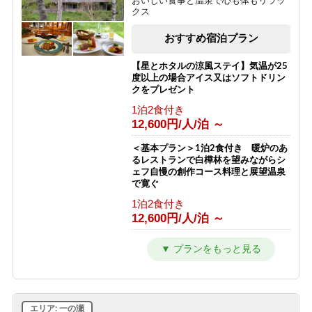
おいしい食事と温泉で心も体もリラッ
クス
おすすめ宿泊プラン
【星とホタルの涼風ステイ】気温が25
度以上の場合アイス又はソフトドリン
クをプレゼント
1泊2食付き
12,600円/人/泊 ～
＜基本プラン＞1泊2食付き 暖炉のあ
るレストランで白樺林を望みながらシ
ェフ自慢の創作コース料理と展望温泉
で寛ぐ
1泊2食付き
12,600円/人/泊 ～
【2〜3連泊割★10％OFF】シーツ交換
は3日に1回でお得！連泊で志賀高原を
満喫！【2食付】
1泊2食付き
11,280円/人/泊 ～
エリア: 一の瀬