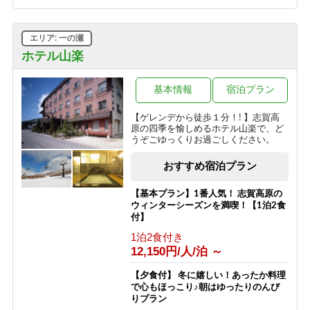
ボリューム満点！変な肉プラン“肉肉
魚！？好きな料理を選べる”（連泊不可
エリア: 一の瀬
のプランです）
ホテル山楽
1泊2食付き
16,000円/人/泊 ～
基本情報
宿泊プラン
信州の恵み！旨味たっぷりきのこ料理
《熊の湯信州茸づくしプラン》
【ゲレンデから徒歩１分！! 】志賀高
原の四季を愉しめるホテル山楽で、ど
1泊2食付き
うぞごゆっくりお過ごしください。
16,000円/人/泊 ～
おすすめ宿泊プラン
アメニティが付かないけどお得に泊ま
れる ≪1泊2食ＥＣＯプラン≫
【基本プラン】1番人気！ 志賀高原の
1泊2食付き
ウィンターシーズンを満喫！【1泊2食
16,200円/人/泊 ～
付】
1泊2食付き
1日1組限定＼ロイヤルルーム／４つの
12,150円/人/泊 ～
特典付き特別室プラン
1泊2食付き
【夕食付】 冬に嬉しい！あったか料理
30,200円/人/泊 ～
で心もほっこり♪朝はゆったりのんび
りプラン
【早割60】60日前の予約で、通常価格