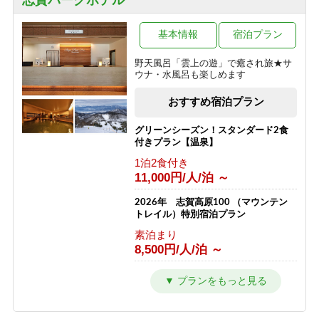
志賀パークホテル
一の瀬
焼額山・奥志賀高原
木戸池・平床
熊の湯・熊の湯ほたる温泉
基本情報
宿泊プラン
横手山・渋峠
野天風呂「雲上の遊」で癒され旅★サ
ウナ・水風呂も楽しめます
おすすめ宿泊プラン
グリーンシーズン！スタンダード2食
付きプラン【温泉】
1泊2食付き
11,000円/人/泊 ～
2026年 志賀高原100 （マウンテン
トレイル）特別宿泊プラン
素泊まり
8,500円/人/泊 ～
ウインターシーズン 通常プラン
1泊2食付き
11,000円/人/泊 ～