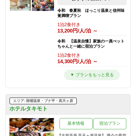
フェ◇心踊るライブキッチン♪G
1泊2食付き
令和 春夏秋 ほっこり温泉と信州味
10,160円/人/泊 ～
覚満喫プラン
1泊2食付き
＜2食付＞◇五感で楽しむ信州ビュッ
13,200円/人/泊 ～
フェ◇「美味しい音×香りの誘惑」に
心躍る♪ライブキッチンへG
令和 【温泉自慢】家族の一員ぺット
1泊2食付き
ちゃんと一緒に宿泊プラン
13,072円/人/泊 ～
1泊2食付き
14,300円/人/泊 ～
【暑さから逃げる旅】チェックイン日
の15時に気温25度以上で志賀高原ビー
ルプレゼント！＜2食付＞
令和 とろける旨さ信州牛すき焼きプ
ラン【温泉・信州牛をご堪能】
1泊2食付き
1泊2食付き
10,300円/人/泊 ～
16,500円/人/泊 ～
エリア: 発哺温泉・ブナ平・高天ヶ原
令和 訳ありプラン トイレ洗面所な
しですが・・・心配ご無用プラン
ホテルタキモト
1泊2食付き
12,100円/人/泊 ～
基本情報
宿泊プラン
【志賀高原 高天ヶ原温泉】 満点の星空