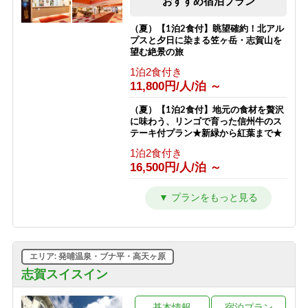
おすすめ宿泊プラン
朝食のみ
13,811円/人/泊 ～
（夏）【1泊2食付】眺望確約！北アル
プスと夕日に染まる笠ヶ岳・志賀山を
【東館】【夕朝食付】連泊プラン / 焼
望む絶景の旅
額山スキー場が目の前！小学生までリ
1泊2食付き
フト券無料♪
11,800円/人/泊 ～
1泊2食付き
23,511円/人/泊 ～
（夏）【1泊2食付】地元の食材を贅沢
に味わう、リンゴで育った信州牛のス
【南館】【室料】バリューレート / 焼
テーキ付プラン★新緑から紅葉まで★
額山スキー場が目の前！小学生までリ
1泊2食付き
フト券無料♪
16,500円/人/泊 ～
素泊まり
7,763円/人/泊 ～
（夏）【1泊2食付】スタンダードプラ
ン 満点の星空とトレッキングと温泉
【南館】【朝食付】バリューレート/
を楽しもう★新緑から紅葉まで★
焼額山スキー場が目の前！小学生まで
1泊2食付き
リフト券無料♪
10,800円/人/泊 ～
朝食のみ
エリア: 発哺温泉・ブナ平・高天ヶ原
11,263円/人/泊 ～
（夏）【1泊夕食付】朝はゆっくり、
志賀スイスイン
自分時間。早朝出発も寝坊もOKな自
【南館】【夕朝食付】バリューレート/
由気ままプラン
焼額山スキー場が目の前！小学生まで
基本情報
宿泊プラン