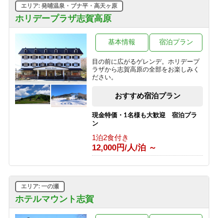
エリア: 発哺温泉・ブナ平・高天ヶ原
■【１泊朝食】遅いご到着でも安心♪２
ホリデープラザ志賀高原
４時までチェックイン可能の朝食付き
プラン♪
基本情報
宿泊プラン
1泊2食付き
8,800円/人/泊 ～
目の前に広がるゲレンデ。ホリデープ
ラザから志賀高原の全部をお楽しみく
■【１泊素泊り】お食事はつかない分
ださい。
とってもお得♪アクティブに動きたい
方にオススメの素泊まりプラン！
おすすめ宿泊プラン
1泊2食付き
7,425円/人/泊 ～
現金特価・1名様も大歓迎 宿泊プラ
ン
■【大人旅応援】代表者が６０歳以上
1泊2食付き
で５００円OFFのお得なシルバープラ
12,000円/人/泊 ～
ン！
1泊2食付き
9,900円/人/泊 ～
エリア: 一の瀬
■【期間限定】信州の恵み＜根曲がり
竹＞を使った特別コース♪贅沢な高原
ホテルマウント志賀
旅行～1泊2食付