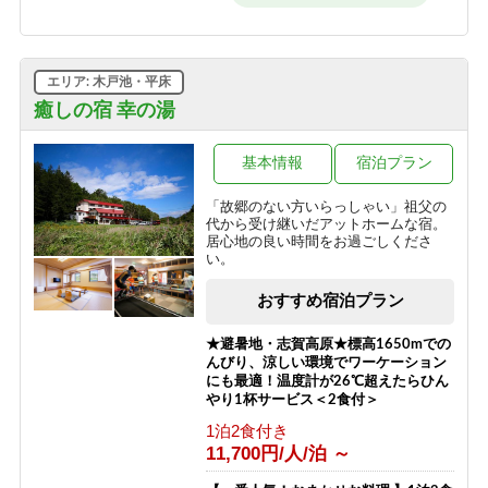
1泊2食付き
8,500円/人/泊 ～
エリア: 木戸池・平床
癒しの宿 幸の湯
基本情報
宿泊プラン
「故郷のない方いらっしゃい」祖父の
代から受け継いだアットホームな宿。
居心地の良い時間をお過ごしくださ
い。
おすすめ宿泊プラン
★避暑地・志賀高原★標高1650mでの
んびり、涼しい環境でワーケーション
にも最適！温度計が26℃超えたらひん
やり1杯サービス＜2食付＞
1泊2食付き
11,700円/人/泊 ～