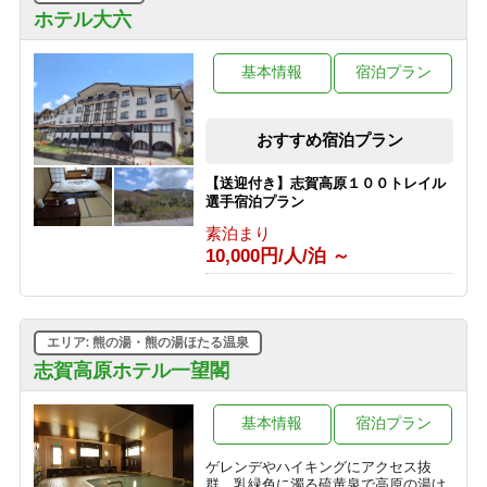
【1泊2食◇品数少なめプラン】志賀高
ホテル大六
原の旅を気軽に楽しめる2食付き
1泊2食付き
基本情報
宿泊プラン
10,000円/人/泊 ～
【朝食付きプラン】志賀高原の自然を
おすすめ宿泊プラン
たのしむ旅へ ＜最終チェックイン21時
＞
【送迎付き】志賀高原１００トレイル
朝食のみ
選手宿泊プラン
6,000円/人/泊 ～
素泊まり
10,000円/人/泊 ～
【素泊まりプラン】気軽に志賀高原を
満喫 ＜最終チェックイン21時＞
素泊まり
3,000円/人/泊 ～
エリア: 熊の湯・熊の湯ほたる温泉
志賀高原ホテル一望閣
基本情報
宿泊プラン
ゲレンデやハイキングにアクセス抜
群。乳緑色に濁る硫黄泉で高原の湯け