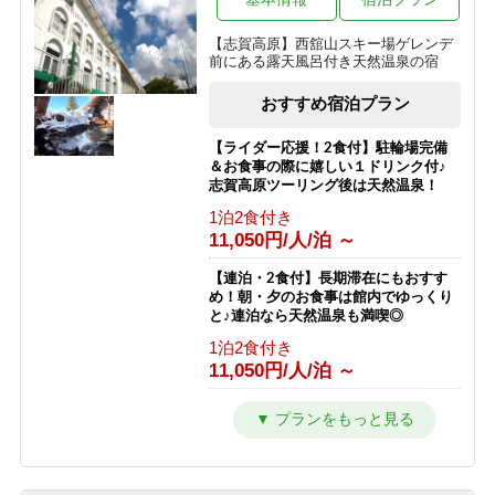
夕食のみ
リフト券無料♪
10,500円/人/泊 ～
【志賀高原】西舘山スキー場ゲレンデ
1泊2食付き
前にある露天風呂付き天然温泉の宿
17,763円/人/泊 ～
（夏）【素泊まり】星空の下でリフレ
ッシュ！青葉が美しい高原で過ごす気
おすすめ宿泊プラン
【南館】【室料】連泊プラン / 焼額山
ままな休日
スキー場が目の前！小学生までリフト
素泊まり
券無料♪
【ライダー応援！2食付】駐輪場完備
9,000円/人/泊 ～
＆お食事の際に嬉しい１ドリンク付♪
素泊まり
志賀高原ツーリング後は天然温泉！
6,792円/人/泊 ～
【素泊まり】志賀高原マウンテントレ
1泊2食付き
イル参加者限定プラン！お食事はオプ
11,050円/人/泊 ～
【南館】【朝食付】連泊プラン / 焼額
ションで選択可能！
山スキー場が目の前！小学生までリフ
素泊まり
ト券無料♪
【連泊・2食付】長期滞在にもおすす
8,500円/人/泊 ～
め！朝・夕のお食事は館内でゆっくり
朝食のみ
と♪連泊なら天然温泉も満喫◎
10,292円/人/泊 ～
1泊2食付き
11,050円/人/泊 ～
【南館】【夕朝食付】連泊プラン / 焼
額山スキー場が目の前！小学生までリ
フト券無料♪
【2食付】お食事はゆっくり館内でお
楽しみ頂けるスタンダード2食！北ア
1泊2食付き
ルプスを望む露天風呂付の温泉宿！
16,792円/人/泊 ～
1泊2食付き