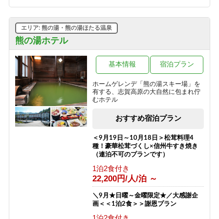
グラスワインorグラスジュース付き、
夕食：陶板焼きプラン
1泊2食付き
エリア: 熊の湯・熊の湯ほたる温泉
9,600円/人/泊 ～
熊の湯ホテル
源泉かけ流しのにごり湯温泉と一人旅
プラン（お1人様歓迎）
基本情報
宿泊プラン
1泊2食付き
ホームゲレンデ「熊の湯スキー場」を
12,500円/人/泊 ～
有する、志賀高原の大自然に包まれ佇
むホテル
【夏得】源泉かけ流しのにごり湯温泉
とハイキングプラン
おすすめ宿泊プラン
1泊2食付き
10,200円/人/泊 ～
＜9月19日～10月18日＞松茸料理4
種！豪華松茸づくし×信州牛すき焼き
（連泊不可のプランです）
1泊2食付き
22,200円/人/泊 ～
＼9月★日曜～金曜限定★／大感謝企
画＜＜1泊2食＞＞謝恩プラン
1泊2食付き