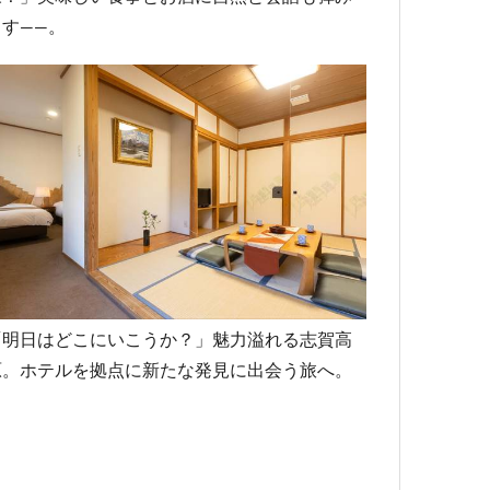
ます――。
「明日はどこにいこうか？」魅力溢れる志賀高
原。ホテルを拠点に新たな発見に出会う旅へ。