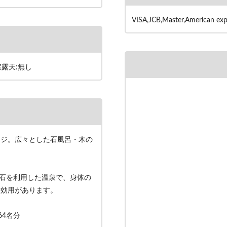
VISA,JCB,Master,American ex
室露天:無し
ージ。広々とした石風呂・木の
石を利用した温泉で、身体の
に効用があります。
64名分