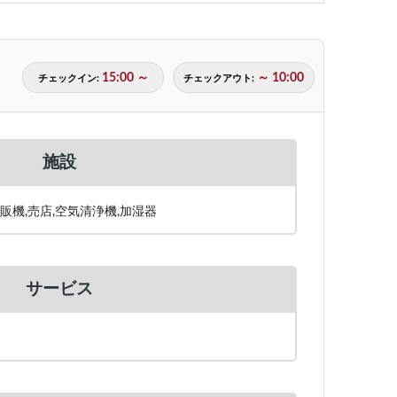
15:00 ～
～ 10:00
チェックイン:
チェックアウト:
施設
販機,売店,空気清浄機,加湿器
サービス