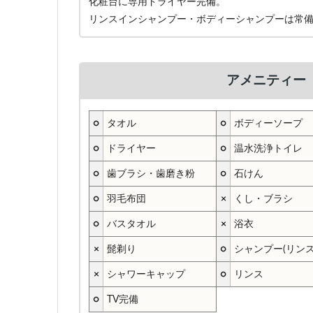
化粧台に専用ドライヤー完備。
リンスインシャンプー・ボディーシャンプーは常
アメニティー
○
タオル
○
ボディーソープ
○
ドライヤー
○
温水洗浄トイレ
○
歯ブラシ・歯磨き粉
○
石けん
○
羽毛布団
×
くし・ブラシ
○
バスタオル
×
浴衣
×
髭剃り
○
シャンプー(リン
×
シャワーキャップ
○
リンス
○
TV完備