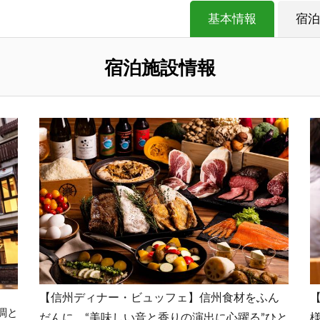
基本情報
宿泊
宿泊施設情報
【信州ディナー・ビュッフェ】信州食材をふん
調と
だんに、“美味しい音と香りの演出に心躍る”ひと