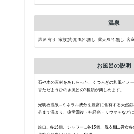
温泉
温泉:有り 家族(貸切)風呂:無し 露天風呂:無し 客
お風呂の説明
石や木の素材をあしらった、くつろぎの和風イメ
香ただようひのき風呂の2種類が楽しめます。
光明石温泉…ミネラル成分を豊富に含有する天然鉱
芯まで温まり、疲労回復・神経痛・リウマチなど
蛇口…各15個、シャワー…各15個、脱衣棚…男女各