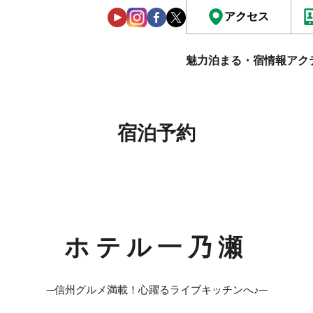
アクセス
魅力
泊まる・宿情報
アク
宿泊予約
ホテル一乃瀬
─信州グルメ満載！心躍るライブキッチンへ♪─