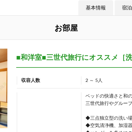
基本情報
宿泊
お部屋
■和洋室■三世代旅行にオススメ［洗
収容人数
2 ～ 5人
ベッドの快適さと和
三世代旅行やグルー
◆三点独立型の洗い
◆空気清浄機、加湿