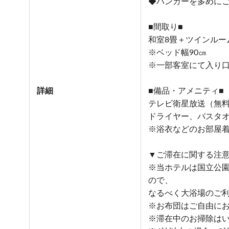
◆ハンガーを多めに
■間取り■
和室8畳＋ツインルー
※ベッド幅90㎝
※一部客室にて入り
詳細
■備品・アメニティ■
テレビ衛星放送（無
ドライヤー、バスタ
※浴衣などのお部屋
▼ご滞在に関する注
※当ホテルは国立公
ので、
なるべく大浴場のご
※お布団はご自由に
※滞在中のお掃除は