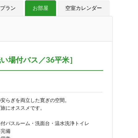
プラン
お部屋
空室カレンダー
い場付バス／36平米］
の安らぎを両立した寛ぎの空間。
プ旅にオススメです。
場付バスルーム・洗面台・温水洗浄トイレ
器完備