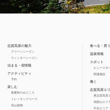
志賀高原の魅力
食べる・買
グリーンシーズン
温泉情報
ウィンターシーズン
スポット
泊まる・宿情報
ビュースポ
アクティビティ
関連施設
予約
働く
楽しむ
志賀高原エ
春夏秋のみどころ
奥志賀高原
トレッキングコース
焼額山エリ
高山植物
中央エリア