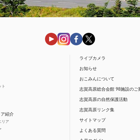
う
ライブカメラ
お知らせ
おこみんについて
ット
志賀高原総合会館 98施設のご
志賀高原の自然保護活動
志賀高原リンク集
リア紹介
サイトマップ
エリア
ア
よくある質問