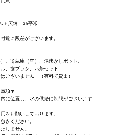
ご用意
ム＋広縁 36平米
口付近に段差がございます。
料）、冷蔵庫（空）、湯沸かしポット、
オル、歯ブラシ、お茶セット
着はございません。（有料で貸出）
意事項▼
園内に位置し、水の供給に制限がございます
利用をお願いしております。
お敷きください。
いたしません。