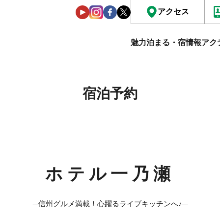
アクセス
魅力
泊まる・宿情報
アク
宿泊予約
ホテル一乃瀬
─信州グルメ満載！心躍るライブキッチンへ♪─