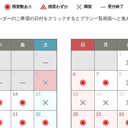
残室数あり
残室わずか
満室
受付終了
ンダーのご希望の日付をクリックするとプラン一覧画面へと進
木
金
土
日
月
1
1
7
8
6
7
8
14
15
13
14
15
21
22
20
21
22