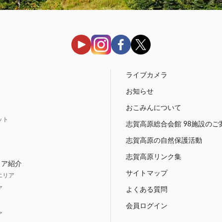
う
ライブカメラ
お知らせ
おこみんについて
ット
志賀高原総合会館 98施設のご
志賀高原の自然保護活動
志賀高原リンク集
リア紹介
サイトマップ
エリア
ア
よくある質問
会員ログイン
ア