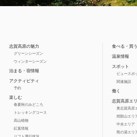
志賀高原の魅力
食べる・買
グリーンシーズン
温泉情報
ウィンターシーズン
スポット
泊まる・宿情報
ビュースポ
アクティビティ
関連施設
予約
働く
楽しむ
志賀高原エ
春夏秋のみどころ
奥志賀高原
トレッキングコース
焼額山エリ
高山植物
中央エリア
紅葉情報
熊の湯エリ
リフト運行状況