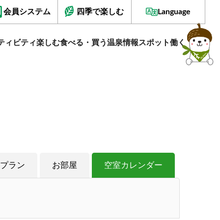
会員システム
四季で楽しむ
Language
ティビティ
楽しむ
食べる・買う
温泉情報
スポット
働く
プラン
お部屋
空室カレンダー