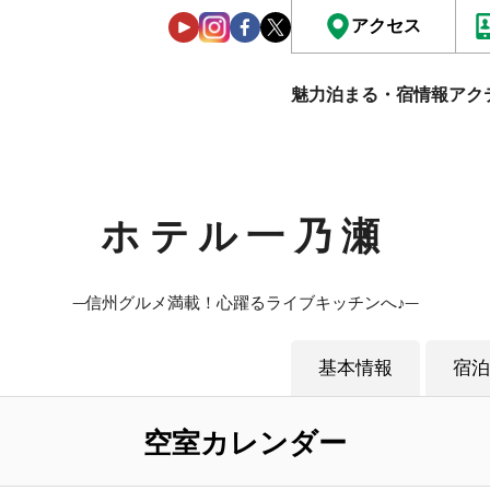
アクセス
魅力
泊まる・宿情報
アク
ホテル一乃瀬
─信州グルメ満載！心躍るライブキッチンへ♪─
基本情報
宿泊
空室カレンダー