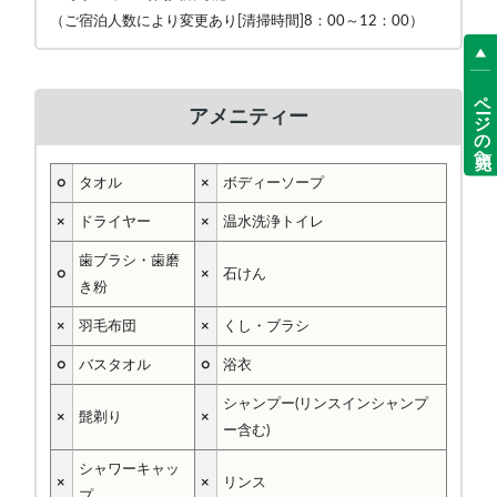
（ご宿泊人数により変更あり[清掃時間]8：00～12：00）
ページの先頭へ
アメニティー
○
タオル
×
ボディーソープ
×
ドライヤー
×
温水洗浄トイレ
歯ブラシ・歯磨
○
×
石けん
き粉
×
羽毛布団
×
くし・ブラシ
○
バスタオル
○
浴衣
シャンプー(リンスインシャンプ
×
髭剃り
×
ー含む)
シャワーキャッ
×
×
リンス
プ