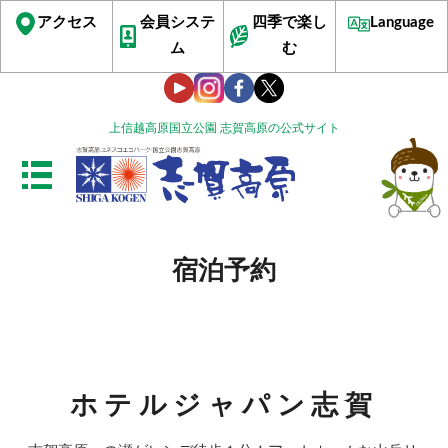
アクセス
会員システ
四季で楽し
Language
ム
む
上信越高原国立公園 志賀高原の公式サイト
宿泊予約
ホテルジャパン志賀