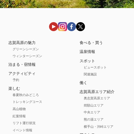
志賀高原の魅力
食べる・買う
グリーンシーズン
温泉情報
ウィンターシーズン
スポット
泊まる・宿情報
ビュースポット
アクティビティ
関連施設
予約
働く
楽しむ
志賀高原エリア紹介
春夏秋のみどころ
奥志賀高原エリア
トレッキングコース
焼額山エリア
高山植物
中央エリア
紅葉情報
熊の湯エリア
リフト運行状況
横手山・渋峠エリア
イベント情報