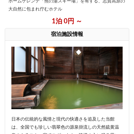
ホームゲレンデ「熊の湯スキー場」を有する、志賀高原の
大自然に包まれ佇むホテル
1泊 0円 ～
宿泊施設情報
日本の伝統的な風情と現代の快適さを追及した当館
は、全国でも珍しい翡翠色の源泉掛流しの天然硫黄温