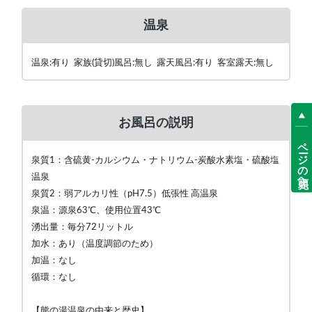
温泉
温泉:有り 家族(貸切)風呂:無し 露天風呂:有り 客室露天:無し
お風呂の説明
ページの先頭へ
泉質1：含硫黄-カルシウム・ナトリウム-炭酸水素塩・硫酸塩
温泉
泉質2：弱アルカリ性（pH7.5）低張性 高温泉
泉温：源泉63℃、使用位置43℃
湧出量：毎分72リットル
加水：あり（温度調節のため）
加温：なし
循環：なし
【熊の湯温泉の由来と歴史】