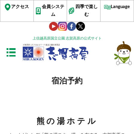
アクセス
会員システ
四季で楽し
Language
ム
む
上信越高原国立公園 志賀高原の公式サイト
宿泊予約
熊の湯ホテル