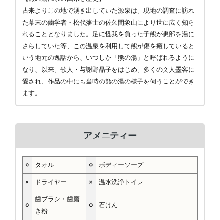
古来よりこの地で湧き出していた源泉は、現地の調査に訪れ
た幕末の蘭学者・松代藩士の佐久間象山により世に広く知ら
れることとなりました。足に怪我を負った子熊が患部を湯に
さらしていた等、この温泉を利用して熊が傷を癒していると
いう地元の逸話から、いつしか「熊の湯」と呼ばれるように
なり、以来、歌人・与謝野晶子をはじめ、多くの文人墨客に
愛され、作品の中にも当時の熊の湯の様子を伺うことができ
ます。
アメニティー
○
タオル
○
ボディーソープ
×
ドライヤー
×
温水洗浄トイレ
歯ブラシ・歯磨
○
○
石けん
き粉