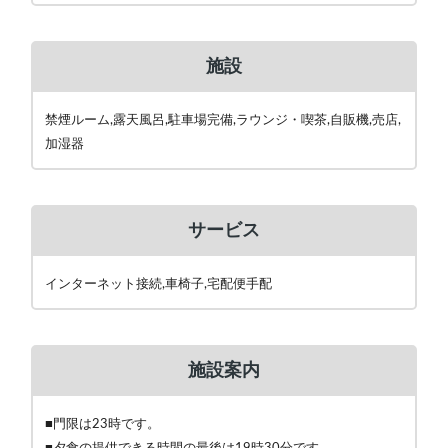
施設
禁煙ルーム,露天風呂,駐車場完備,ラウンジ・喫茶,自販機,売店,
加湿器
サービス
インターネット接続,車椅子,宅配便手配
施設案内
■門限は23時です。
■夕食の提供できる時間の最後は19時30分です。