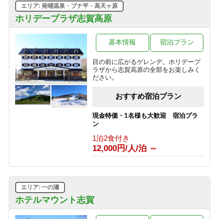
エリア: 発哺温泉・ブナ平・高天ヶ原
■【１泊朝食】遅いご到着でも安心♪２
ホリデープラザ志賀高原
４時までチェックイン可能の朝食付き
プラン♪
基本情報
宿泊プラン
1泊2食付き
8,800円/人/泊 ～
目の前に広がるゲレンデ。ホリデープ
ラザから志賀高原の全部をお楽しみく
■【１泊素泊り】お食事はつかない分
ださい。
とってもお得♪アクティブに動きたい
方にオススメの素泊まりプラン！
おすすめ宿泊プラン
1泊2食付き
7,425円/人/泊 ～
現金特価・1名様も大歓迎 宿泊プラ
ン
■【大人旅応援】代表者が６０歳以上
1泊2食付き
で５００円OFFのお得なシルバープラ
12,000円/人/泊 ～
ン！
1泊2食付き
9,900円/人/泊 ～
エリア: 一の瀬
■【期間限定】信州の恵み＜根曲がり
竹＞を使った特別コース♪贅沢な高原
ホテルマウント志賀
旅行～1泊2食付