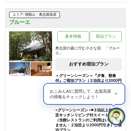
テル
【新客室７月改装オープン】志賀高原
1泊2食付き
の自然の中で暮らすように過ごす【貸
エリア: 焼額山・奥志賀高原
12,300円/人/泊 ～
切風呂付】【2食付連泊プラン】
ブルーエ
1泊2食付き
【お食事少な目・夕朝食付】◆夏の志
99,999円/人/泊 ～
賀高原で非日常を楽しむ◆珍しいほっ
ぽ温泉◆志賀高原◆
基本情報
宿泊プラン
真夏でも快適！「真の避暑地・志賀高
1泊2食付き
原」で涼を満喫 チェックイン時26度
奥志賀の森に佇む小さな宿 「ブルー
11,200円/人/泊 ～
以上なら1ドリンクサービス
エ」
1泊2食付き
おすすめ宿泊プラン
10,100円/人/泊 ～
＜グリーンシーズン＞『夕食、朝食
付』ご宿泊プラン（２泊目より2000円
引き、夕食なし、朝食なしも選択可）
1泊2食付き
21,500円/人/泊 ～
<グリーンシーズン >◾️３泊以上自炊限
定キッチンリビング付スイートルーム
（当館レストランのご利用はいただけ
ません・２泊目より2000円引き）ご宿
泊プラン