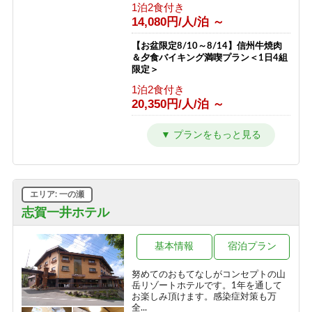
1泊2食付き
1泊2食付き
11,000円/人/泊 ～
14,080円/人/泊 ～
お一人様 宿泊プラン
【お盆限定8/10～8/14】信州牛焼肉
＆夕食バイキング満喫プラン＜1日4組
1泊2食付き
限定＞
14,900円/人/泊 ～
1泊2食付き
20,350円/人/泊 ～
【冬／１泊２食】志賀高原一の瀬スキ
ー場徒歩１分！ホテルジャパン志賀ス
タンダードプラン
1泊2食付き
13,750円/人/泊 ～
エリア: 一の瀬
【冬／1泊朝食】チェックインは21時
志賀一井ホテル
までOK！翌日は朝からスキー三昧
朝食のみ
基本情報
宿泊プラン
10,450円/人/泊 ～
努めてのおもてなしがコンセプトの山
【冬／素泊まり】雪質抜群の志賀高
岳リゾートホテルです。1年を通して
原！自由気ままなスキー旅
お楽しみ頂けます。感染症対策も万
全...