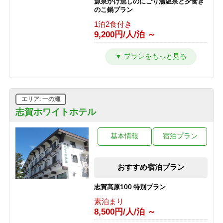
源泉かけ流しのにごり湯温泉と夕食き
のこ鍋プラン
1泊2食付き
9,200円/人/泊 ～
源泉かけ流しのにごり湯温泉とカニ鍋
プラン
1泊2食付き
9,700円/人/泊 ～
エリア: 一の瀬
源泉かけ流しのにごり湯温泉と夕食時
グラスワインorグラスジュース付き、
志賀ホワイトホテル
夕食牛しゃぶしゃぶプラン
1泊2食付き
基本情報
宿泊プラン
9,500円/人/泊 ～
源泉かけ流しのにごり湯温泉と夕食時
おすすめ宿泊プラン
グラスワインorグラスジュース付き、
夕食：硯川鍋プラン
志賀高原100 特別プラン
1泊2食付き
9,600円/人/泊 ～
素泊まり
8,500円/人/泊 ～
源泉かけ流しのにごり湯温泉と夕食時