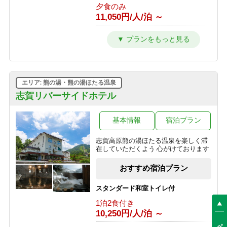
夕食のみ
より1,000円OFF♪＜お日にち限定＞
11,050円/人/泊 ～
1泊2食付き
16,200円/人/泊 ～
【朝食付】 冬を満喫！のんびり到着24
時までOK・和朝食で元気に出発！
【早割30】30日前の予約で、通常価格
朝食のみ
より500円OFF♪＜お日にち限定＞
9,950円/人/泊 ～
1泊2食付き
16,700円/人/泊 ～
エリア: 熊の湯・熊の湯ほたる温泉
【素泊】深夜到着OK！寒い冬は志賀
高原唯一の人工温泉で温まる・リーズ
志賀リバーサイドホテル
＼＼一人旅に★／／贅沢♪10畳和室を
ナブルプラン
ひとり占め！おひとり様でゆったりプ
素泊まり
ラン
基本情報
宿泊プラン
8,850円/人/泊 ～
1泊2食付き
志賀高原熊の湯ほたる温泉を楽しく滞
20,900円/人/泊 ～
【基本プラン】 志賀高原のグリーンシ
在していただくよう 心がけております
ーズンを満喫♪1番人気！旬を味わうプ
「訳あり」プラン◆お試し～萌葱
ラン 【1泊2食付】
おすすめ宿泊プラン
moegi～より1000円OFF！
1泊2食付き
1泊2食付き
11,000円/人/泊 ～
スタンダード和室トイレ付
14,000円/人/泊 ～
1泊2食付き
【夕食付】 朝寝坊OK♪おいしい夕食
10,250円/人/泊 ～
選べる！地酒三種飲みくらべ【利き酒
付・夏の志賀高原で朝はゆったりのん
セット付き】1泊2食プラン
びりプラン