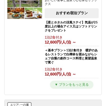
おいしい食事と温泉で心も体もリラッ
クス
おすすめ宿泊プラン
【星とホタルの涼風ステイ】気温が25
度以上の場合アイス又はソフトドリン
クをプレゼント
1泊2食付き
12,600円/人/泊 ～
＜基本プラン＞1泊2食付き 暖炉のあ
るレストランで白樺林を望みながらシ
ェフ自慢の創作コース料理と展望温泉
で寛ぐ
1泊2食付き
12,600円/人/泊 ～
【2〜3連泊割★10％OFF】シーツ交換
は3日に1回でお得！連泊で志賀高原を
満喫！【2食付】
1泊2食付き
11,280円/人/泊 ～
エリア: 一の瀬