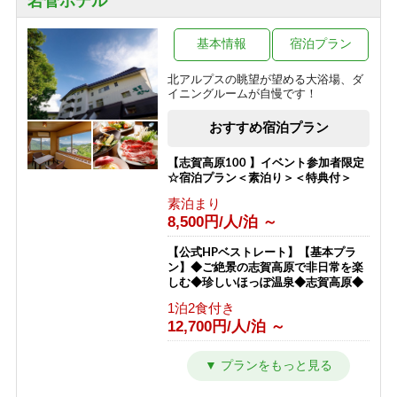
岩菅ホテル
100％天然かけ流し濁り温泉と大自然
を満喫！【一人旅】
基本情報
宿泊プラン
1泊2食付き
13,400円/人/泊 ～
北アルプスの眺望が望める大浴場、ダ
イニングルームが自慢です！
【朝食付プラン】23時までチェックイ
ンOK! 山里朝食と天然かけ流し温泉
おすすめ宿泊プラン
【志賀高原】
朝食のみ
【志賀高原100 】イベント参加者限定
6,800円/人/泊 ～
☆宿泊プラン＜素泊り＞＜特典付＞
素泊まり
【横手山スカイレーター】チケット付
8,500円/人/泊 ～
きプラン★標高2307ｍから志賀高原を
一望「日本最高所の動く歩道」
【公式HPベストレート】【基本プラ
1泊2食付き
ン】◆ご絶景の志賀高原で非日常を楽
12,300円/人/泊 ～
しむ◆珍しいほっぽ温泉◆志賀高原◆
1泊2食付き
【ホタル鑑賞】日本一のゲンジボタル
12,700円/人/泊 ～
の幻想的な乱舞をこの夏の思い出に！
【星空観賞】【１泊２食付き】
【公式ベストレート】【エコプラン・
1泊2食付き
一泊二食付】アメニティ無しでお得で
10,200円/人/泊 ～
す。志賀高原のパノラマを楽しめるホ