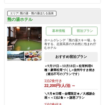
グラスワインorグラスジュース付き、
夕食：陶板焼きプラン
1泊2食付き
エリア: 熊の湯・熊の湯ほたる温泉
9,600円/人/泊 ～
熊の湯ホテル
源泉かけ流しのにごり湯温泉と一人旅
プラン（お1人様歓迎）
基本情報
宿泊プラン
1泊2食付き
ホームゲレンデ「熊の湯スキー場」を
12,500円/人/泊 ～
有する、志賀高原の大自然に包まれ佇
むホテル
【夏得】源泉かけ流しのにごり湯温泉
とハイキングプラン
おすすめ宿泊プラン
1泊2食付き
10,200円/人/泊 ～
＜9月19日～10月18日＞松茸料理4
種！豪華松茸づくし×信州牛すき焼き
（連泊不可のプランです）
1泊2食付き
22,200円/人/泊 ～
＼9月★日曜～金曜限定★／大感謝企
画＜＜1泊2食＞＞謝恩プラン
1泊2食付き