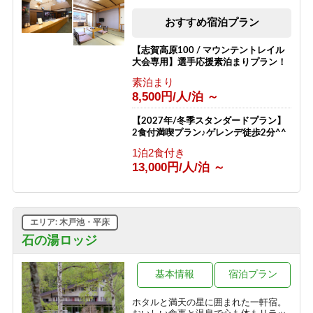
素泊まり
8,800円/人/泊 ～
おすすめ宿泊プラン
【志賀高原100 / マウンテントレイル
大会専用】選手応援素泊まりプラン！
素泊まり
8,500円/人/泊 ～
【2027年/冬季スタンダードプラン】
2食付満喫プラン♪ゲレンデ徒歩2分^^
1泊2食付き
13,000円/人/泊 ～
エリア: 木戸池・平床
石の湯ロッジ
基本情報
宿泊プラン
ホタルと満天の星に囲まれた一軒宿。