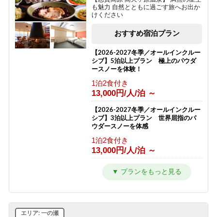
も魅力 自然とともに過ごす旅へお出か
けください
おすすめ宿泊プラン
【2026-2027冬季／オールインクルー
シブ】5泊以上プラン 極上のパウダ
ースノーを体験！
1泊2食付き
13,000円/人/泊 ～
【2026-2027冬季／オールインクルー
シブ】3泊以上プラン 世界屈指のパ
ウダースノーを体感
1泊2食付き
13,000円/人/泊 ～
【1泊2食プラン】大地の恵みコース
志賀高原の自然と高天ヶ原温泉をたの
しむ旅
1泊2食付き
12,000円/人/泊 ～
エリア: 一の瀬