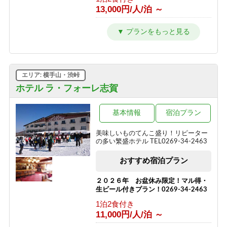
13,000円/人/泊 ～
2種の信州牛料理と地元食材を味わう
＼1泊2食スタンダード～翡翠hisui～／
1泊2食付き
17,200円/人/泊 ～
エリア: 横手山・渋峠
信州牛しゃぶしゃぶ＆信州味覚＼1泊2
食グレードアップ～碧落hekiraku～／
ホテル ラ・フォーレ志賀
1泊2食付き
19,400円/人/泊 ～
基本情報
宿泊プラン
ひすい色の温泉の熊の湯＼1泊2食お試
美味しいものてんこ盛り！リピーター
しプラン～萌葱moegi～／
の多い繁盛ホテル TEL0269-34-2463
1泊2食付き
おすすめ宿泊プラン
15,000円/人/泊 ～
「りんごで育った信州牛」だけを使っ
２０２６年 お盆休み限定！マル得・
た≪1泊2食最高級肉肉プラン≫（連泊
生ビール付きプラン！0269-34-2463
不可のプランです）
1泊2食付き
1泊2食付き
11,000円/人/泊 ～
24,290円/人/泊 ～