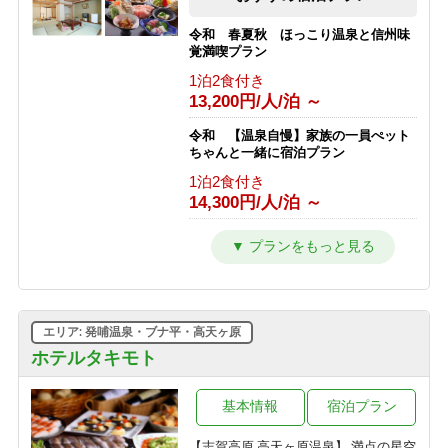
フェ◇心踊るライブキッチン♪G
1泊2食付き
令和 春夏秋 ほっこり温泉と信州味
10,160円/人/泊 ～
覚満喫プラン
1泊2食付き
＜2食付＞◇五感で楽しむ信州ビュッ
13,200円/人/泊 ～
フェ◇「美味しい音×香りの誘惑」に
心躍る♪ライブキッチンへG
令和 【温泉自慢】家族の一員ぺット
1泊2食付き
ちゃんと一緒に宿泊プラン
13,072円/人/泊 ～
1泊2食付き
14,300円/人/泊 ～
【暑さから逃げる旅】チェックイン日
の15時に気温25度以上で志賀高原ビー
ルプレゼント！＜2食付＞
令和 とろける旨さ信州牛すき焼きプ
ラン【温泉・信州牛をご堪能】
1泊2食付き
1泊2食付き
10,300円/人/泊 ～
16,500円/人/泊 ～
エリア: 発哺温泉・ブナ平・高天ヶ原
令和 訳ありプラン トイレ洗面所な
しですが・・・心配ご無用プラン
ホテルタキモト
1泊2食付き
12,100円/人/泊 ～
基本情報
宿泊プラン
【志賀高原 高天ヶ原温泉】 満点の星空