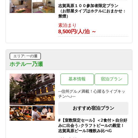
志賀高原１００参加者限定プラン
（お部屋タイプはホテルにおまかせ：
禁煙）
素泊まり
8,500円/人/泊 ～
エリア: 一の瀬
ホテル一乃瀬
基本情報
宿泊プラン
─信州グルメ満載！心躍るライブキッ
チンへ♪─
おすすめ宿泊プラン
#【室数限定セール】＜2食付＞自分好
みに出会う♪クラフトビールの殿堂！
志賀高原ビール3種飲み比べG