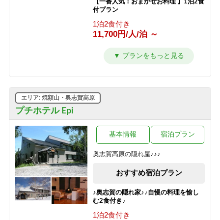
【一番人気！おまかせお料理 】1泊2食
付プラン
1泊2食付き
11,700円/人/泊 ～
【シンプルステイ】素泊まりプラン
素泊まり
6,700円/人/泊 ～
【朝はゆったり寝たい方向け】1泊夕
エリア: 焼額山・奥志賀高原
食付プラン
プチホテル Epi
夕食のみ
10,700円/人/泊 ～
基本情報
宿泊プラン
【夜は観光を楽しみたい方向け】1泊
朝食付プラン
奥志賀高原の隠れ屋♪♪♪
朝食のみ
8,200円/人/泊 ～
おすすめ宿泊プラン
【1泊2食付き】大自然の中のサウナを
♪奥志賀の隠れ家♪♪自慢の料理を愉し
満喫♪幸の湯のテントサウナ90分＆オ
む2食付き♪
ロポ1杯サービス！
1泊2食付き