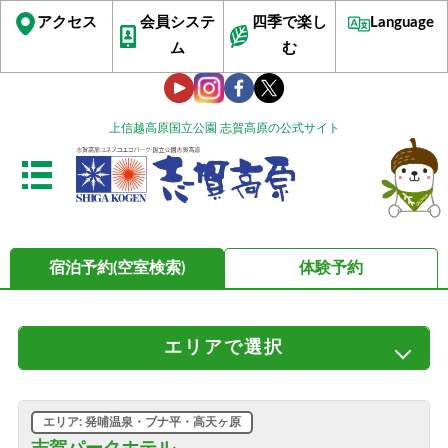
アクセス
会員システ
四季で楽し
Language
ム
む
上信越高原国立公園 志賀高原の公式サイト
宿泊予約(空室検索)
体験予約
エリア
で選択
すべてのエリア
サンバレー・丸池・蓮池
ビワ池・ジャイアント
発哺温泉・ブナ平・高天ヶ原
エリア: 発哺温泉・ブナ平・高天ヶ原