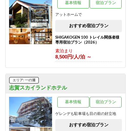
1泊2食付き
基本情報
宿泊プラン
16,500円/人/泊 ～
アットホームで
【志賀高原100キロレース 2026】イ
ベント参加者様限定の宿泊プラン♪＜
おすすめ宿泊プラン
素泊り＞
素泊まり
SHIGAKOGEN 100 トレイル関係者様
8,500円/人/泊 ～
専用宿泊プラン（2026）
素泊まり
8,500円/人/泊 ～
エリア: 一の瀬
志賀スカイランドホテル
基本情報
宿泊プラン
ゲレンデも駐車場も目の前の好立地
おすすめ宿泊プラン