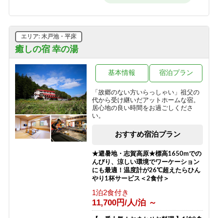
1泊2食付き
8,500円/人/泊 ～
エリア: 木戸池・平床
癒しの宿 幸の湯
基本情報
宿泊プラン
「故郷のない方いらっしゃい」祖父の
代から受け継いだアットホームな宿。
居心地の良い時間をお過ごしくださ
い。
おすすめ宿泊プラン
★避暑地・志賀高原★標高1650mでの
んびり、涼しい環境でワーケーション
にも最適！温度計が26℃超えたらひん
やり1杯サービス＜2食付＞
1泊2食付き
11,700円/人/泊 ～