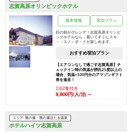
【訳あり＆エコプラン】★お一人様
志賀高原オリンピックホテル
1000円OFF★お料理少なめ＆エコアメ
ニティでお得（2食付）
基本情報
宿泊プラン
1泊2食付き
9,700円/人/泊 ～
目の前がゲレンデ！志賀高原オリンピ
ックホテルなら，着いてすぐにスキ
【志賀高原100トレイル】応援プラン
－・スノ－ボ－ドが楽しめます。
2026
素泊まり
おすすめ宿泊プラン
8,500円/人/泊 ～
【エアコンなしで過ごす志賀高原】チ
ェックイン時の気温が摂氏25度以上の
場合、気温×100円分のアマゾンギフト
券を進呈！
1泊2食付き
9,800円/人/泊 ～
エリア: 熊の湯・熊の湯ほたる温泉
ホテルハイツ志賀高原