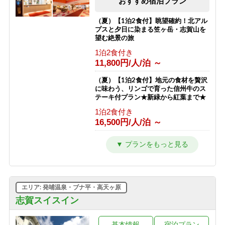
おすすめ宿泊プラン
朝食のみ
13,811円/人/泊 ～
（夏）【1泊2食付】眺望確約！北アル
プスと夕日に染まる笠ヶ岳・志賀山を
【東館】【夕朝食付】連泊プラン / 焼
望む絶景の旅
額山スキー場が目の前！小学生までリ
1泊2食付き
フト券無料♪
11,800円/人/泊 ～
1泊2食付き
23,511円/人/泊 ～
（夏）【1泊2食付】地元の食材を贅沢
に味わう、リンゴで育った信州牛のス
【南館】【室料】バリューレート / 焼
テーキ付プラン★新緑から紅葉まで★
額山スキー場が目の前！小学生までリ
1泊2食付き
フト券無料♪
16,500円/人/泊 ～
素泊まり
7,763円/人/泊 ～
（夏）【1泊2食付】スタンダードプラ
ン 満点の星空とトレッキングと温泉
【南館】【朝食付】バリューレート/
を楽しもう★新緑から紅葉まで★
焼額山スキー場が目の前！小学生まで
1泊2食付き
リフト券無料♪
10,800円/人/泊 ～
朝食のみ
エリア: 発哺温泉・ブナ平・高天ヶ原
11,263円/人/泊 ～
（夏）【1泊夕食付】朝はゆっくり、
志賀スイスイン
自分時間。早朝出発も寝坊もOKな自
【南館】【夕朝食付】バリューレート/
由気ままプラン
焼額山スキー場が目の前！小学生まで
基本情報
宿泊プラン