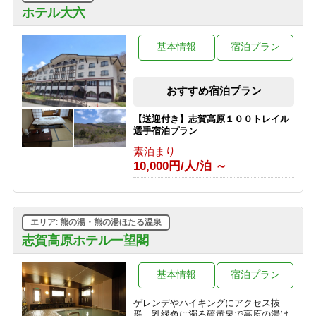
【1泊2食◇品数少なめプラン】志賀高
ホテル大六
原の旅を気軽に楽しめる2食付き
1泊2食付き
基本情報
宿泊プラン
10,000円/人/泊 ～
【朝食付きプラン】志賀高原の自然を
おすすめ宿泊プラン
たのしむ旅へ ＜最終チェックイン21時
＞
【送迎付き】志賀高原１００トレイル
朝食のみ
選手宿泊プラン
6,000円/人/泊 ～
素泊まり
10,000円/人/泊 ～
【素泊まりプラン】気軽に志賀高原を
満喫 ＜最終チェックイン21時＞
素泊まり
3,000円/人/泊 ～
エリア: 熊の湯・熊の湯ほたる温泉
志賀高原ホテル一望閣
基本情報
宿泊プラン
ゲレンデやハイキングにアクセス抜
群。乳緑色に濁る硫黄泉で高原の湯け