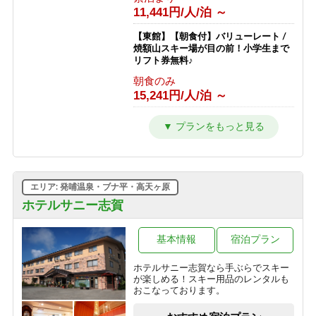
11,441円/人/泊 ～
【東館】【朝食付】バリューレート /
焼額山スキー場が目の前！小学生まで
リフト券無料♪
朝食のみ
15,241円/人/泊 ～
【東館】【夕朝食付】バリューレート/
焼額山スキー場が目の前！小学生まで
リフト券無料♪
1泊2食付き
24,941円/人/泊 ～
エリア: 発哺温泉・ブナ平・高天ヶ原
【東館】【室料】連泊プラン / 焼額山
ホテルサニー志賀
スキー場が目の前！小学生までリフト
券無料♪
基本情報
宿泊プラン
素泊まり
10,011円/人/泊 ～
ホテルサニー志賀なら手ぶらでスキー
が楽しめる！スキー用品のレンタルも
【東館】【朝食付】連泊プラン / 焼額
おこなっております。
山スキー場が目の前！小学生までリフ
ト券無料♪