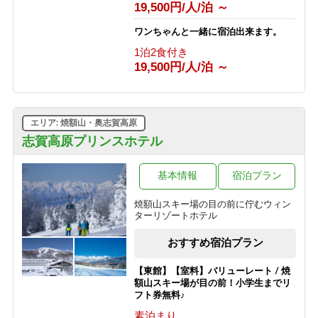
1泊2食付き
19,500円/人/泊 ～
13,700円/人/泊 ～
ワンちゃんと一緒に宿泊出来ます。
【グリーンシーズン限定】3泊以上の
1泊2食付き
お得な連泊プラン（1泊2食付き）
19,500円/人/泊 ～
1泊2食付き
10,530円/人/泊 ～
【グリーンシーズン限定】3泊以上の
エリア: 焼額山・奥志賀高原
お得な連泊プラン（食事なし）
志賀高原プリンスホテル
素泊まり
6,030円/人/泊 ～
基本情報
宿泊プラン
【スポーツ選手を応援する宿 幸の湯】
志賀高原100（志賀高原マウンテント
焼額山スキー場の目の前に佇むウィン
レイル）参加者応援プラン
ターリゾートホテル
素泊まり
8,500円/人/泊 ～
おすすめ宿泊プラン
【東館】【室料】バリューレート / 焼
額山スキー場が目の前！小学生までリ
フト券無料♪
素泊まり