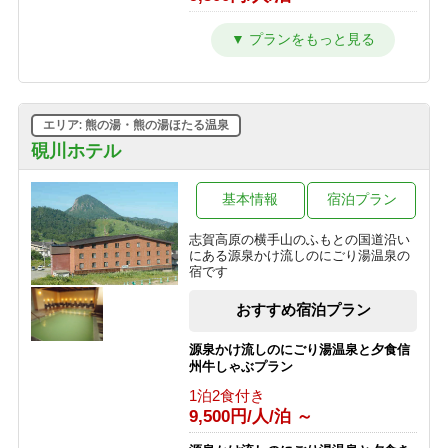
1泊2食付き
10,000円/人/泊 ～
【西館】【朝食付】連泊プラン / 焼額
カラオケ＆BARオープン記念！ Bar
山スキー場が目の前！小学生までリフ
での１ドリンク付き１泊２食プラン
ト券無料♪
1泊2食付き
朝食のみ
11,000円/人/泊 ～
10,445円/人/泊 ～
エリア: 熊の湯・熊の湯ほたる温泉
家族でわいわい和洋室確約！1泊２
【西館】【夕朝食付】連泊プラン / 焼
食 かけ流し硫黄温泉の露天風呂貸し
硯川ホテル
額山スキー場が目の前！小学生までリ
切りプラン
フト券無料♪
1泊2食付き
基本情報
宿泊プラン
1泊2食付き
16,400円/人/泊 ～
16,845円/人/泊 ～
志賀高原の横手山のふもとの国道沿い
予約即お支払い！キャンセル不可だか
にある源泉かけ流しのにごり湯温泉の
ら超お得！1泊2食付き フリープラン
宿です
1泊2食付き
おすすめ宿泊プラン
9,500円/人/泊 ～
源泉かけ流しのにごり湯温泉と夕食信
州牛しゃぶプラン
1泊2食付き
9,500円/人/泊 ～