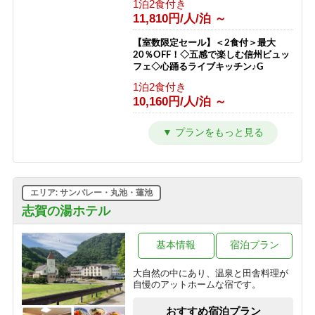
1泊2食付き
11,810円/人/泊 ～
【室数限定セール】＜2食付＞最大
20％OFF！◇五感で楽しむ信州ビュッ
フェ◇心踊るライブキッチン♪G
1泊2食付き
10,160円/人/泊 ～
【2連泊以上限定】＜2食付＞最大
20％OFF◇五感で楽しむ信州ビュッフ
ェ◇志賀高原を遊び尽くすG
1泊2食付き
10,160円/人/泊 ～
エリア: サンバレー・丸池・蓮池
■ファミリー特典！小学生半額■音と香
志賀の湯ホテル
りの演出にキッズもワクワク♪笑顔溢
れるライブキッチン＜2食付＞G
基本情報
宿泊プラン
1泊2食付き
10,825円/人/泊 ～
大自然の中にあり、温泉と田舎料理が
自慢のアットホームな宿です。
【28日前限定】＜2食付＞最大
20％OFF！◇五感で楽しむ信州ビュッ
おすすめ宿泊プラン