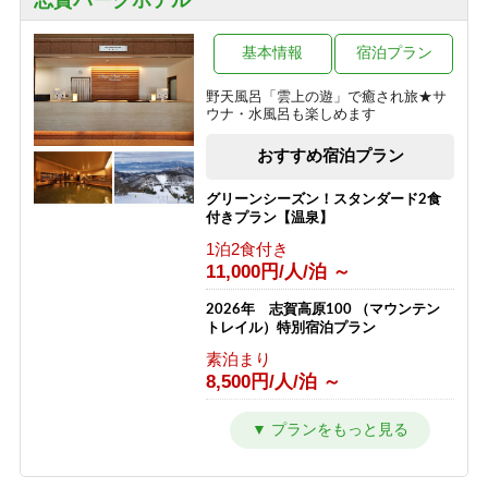
志賀パークホテル
一の瀬
焼額山・奥志賀高原
木戸池・平床
熊の湯・熊の湯ほたる温泉
基本情報
宿泊プラン
横手山・渋峠
野天風呂「雲上の遊」で癒され旅★サ
ウナ・水風呂も楽しめます
おすすめ宿泊プラン
グリーンシーズン！スタンダード2食
付きプラン【温泉】
1泊2食付き
11,000円/人/泊 ～
2026年 志賀高原100 （マウンテン
トレイル）特別宿泊プラン
素泊まり
8,500円/人/泊 ～
ウインターシーズン 通常プラン
1泊2食付き
11,000円/人/泊 ～