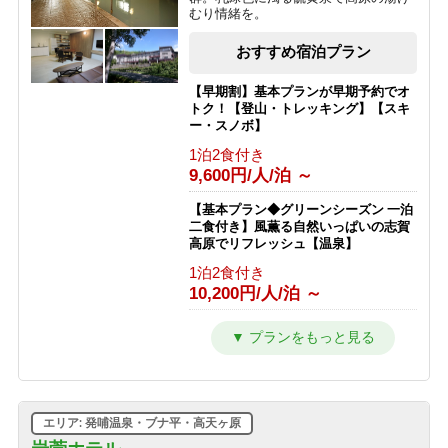
むり情緒を。
おすすめ宿泊プラン
【早期割】基本プランが早期予約でオ
トク！【登山・トレッキング】【スキ
ー・スノボ】
1泊2食付き
9,600円/人/泊 ～
【基本プラン◆グリーンシーズン 一泊
二食付き】風薫る自然いっぱいの志賀
高原でリフレッシュ【温泉】
1泊2食付き
10,200円/人/泊 ～
【スキー＆スノボを楽しむ 冬の基本プ
ラン★一泊二食付】GWまで滑走可
能！
1泊2食付き
10,100円/人/泊 ～
エリア: 発哺温泉・ブナ平・高天ヶ原
【ひとり旅プラン★一泊二食付き】