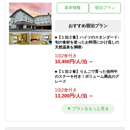
基本情報
宿泊プラン
おすすめ宿泊プラン
■【１泊２食】ハイツのスタンダード♪
旬の食材を使ったお料理にかけ流しの
天然温泉を満喫♪
1泊2食付き
10,450円/人/泊 ～
■【１泊２食】りんごで育った信州牛
のステーキ付き！ボリューム満点のグ
レード
1泊2食付き
13,200円/人/泊 ～
■【１泊夕食】早くからアクティブに
動きたい人にオススメの夕食付きプラ
ン♪
1泊2食付き
9,350円/人/泊 ～