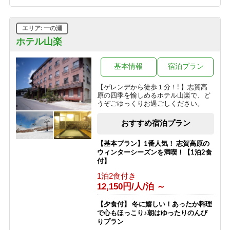
ボリューム満点！変な肉プラン“肉肉
魚！？好きな料理を選べる”（連泊不可
エリア: 一の瀬
のプランです）
ホテル山楽
1泊2食付き
16,000円/人/泊 ～
基本情報
宿泊プラン
信州の恵み！旨味たっぷりきのこ料理
《熊の湯信州茸づくしプラン》
【ゲレンデから徒歩１分！! 】志賀高
原の四季を愉しめるホテル山楽で、ど
1泊2食付き
うぞごゆっくりお過ごしください。
16,000円/人/泊 ～
おすすめ宿泊プラン
アメニティが付かないけどお得に泊ま
れる ≪1泊2食ＥＣＯプラン≫
【基本プラン】1番人気！ 志賀高原の
1泊2食付き
ウィンターシーズンを満喫！【1泊2食
16,200円/人/泊 ～
付】
1泊2食付き
1日1組限定＼ロイヤルルーム／４つの
12,150円/人/泊 ～
特典付き特別室プラン
1泊2食付き
【夕食付】 冬に嬉しい！あったか料理
30,200円/人/泊 ～
で心もほっこり♪朝はゆったりのんび
りプラン
【早割60】60日前の予約で、通常価格