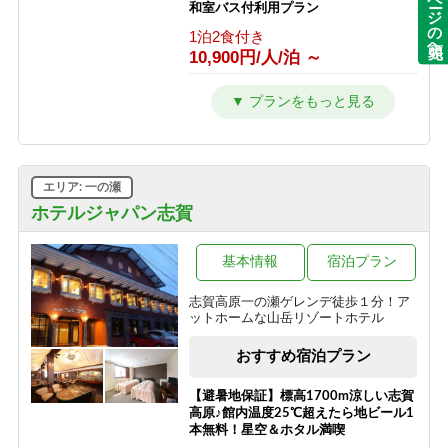
ページの先頭へ
和室バス付利用プラン
1泊2食付き
夕食のみ
18,200円/人/泊 ～
1泊2食付き
9,900円/人/泊 ～
10,900円/人/泊 ～
≪1泊朝食付きプラン≫自由気ままに
【朝食付】 夏を満喫！のんびり到着24
レイトチェックインOK♪
時までOK♪和朝食で元気に出発！
4F角部屋利用 【特別室】
朝食のみ
朝食のみ
1泊2食付き
12,800円/人/泊 ～
8,800円/人/泊 ～
13,700円/人/泊 ～
≪素泊りプラン≫23時までチェックイ
【素泊】深夜到着もOK・夏は涼しい
限定212号室滞在【特別室】
エリア: 一の瀬
ンOK！
志賀高原へ！お風呂は志賀高原唯一の
1泊2食付き
人工温泉
ホテルジャパン志賀
素泊まり
21,000円/人/泊 ～
11,300円/人/泊 ～
素泊まり
7,700円/人/泊 ～
限定213号室滞在 【特別室】
基本情報
宿泊プラン
1泊2食付き
「志賀高原100トレイル」特別プラン
志賀高原一の瀬ゲレンデ徒歩１分！ア
20,000円/人/泊 ～
ットホームな山岳リゾートホテル
素泊まり
8,500円/人/泊 ～
3F角部屋利用 【ミドルクラス】
おすすめ宿泊プラン
1泊2食付き
13,200円/人/泊 ～
【避暑地保証】標高1700m涼しい志賀
高原♪館内温度25℃超えたら地ビール1
限定217号室滞在 【ミドルクラス】
本無料！星空＆ホタル満喫