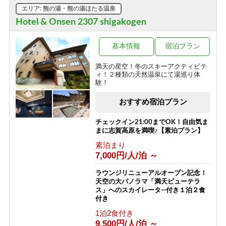
12,050円/人/泊 ～
【西館】【室料】バリューレート / 焼
エリア: 熊の湯・熊の湯ほたる温泉
額山スキー場が目の前！小学生までリ
フト券無料♪
【夕食付】早朝に出発される方はこち
Hotel & Onsen 2307 shigakogen
ら！北アルプスを望む露天風呂付き♪
素泊まり
夕食のみ・朝食無しプラン！
8,166円/人/泊 ～
基本情報
宿泊プラン
夕食のみ
9,050円/人/泊 ～
【西館】【朝食付】バリューレート /
満天の星空！冬のスキーアクティビテ
焼額山スキー場が目の前！小学生まで
ィ！２種類の天然温泉にて湯巡り体
リフト券無料♪
【朝食付】ご到着が遅いご予約にもお
験！
すすめ！北アルプスを望む露天風呂付
朝食のみ
の温泉宿！
おすすめ宿泊プラン
11,466円/人/泊 ～
朝食のみ
8,050円/人/泊 ～
【西館】【夕朝食付】バリューレート/
チェックイン21:00までOK！自由気ま
焼額山スキー場が目の前！小学生まで
まに志賀高原を満喫♪【素泊プラン】
リフト券無料♪
【素泊り】お部屋と温泉のみ！暖房や
素泊まり
給湯、その他サービスなしの割り切り
1泊2食付き
7,000円/人/泊 ～
プラン◎
17,866円/人/泊 ～
素泊まり
ラウンジリニューアルオープン記念！
4,000円/人/泊 ～
【西館】【室料】連泊プラン / 焼額山
天空の大パノラマ「満天ビューテラ
スキー場が目の前！小学生までリフト
ス」へのスカイレータ―付き１泊２食
券無料♪
【2食付・連泊プラン】5泊以上のご宿
付き
泊で通常よりオトク！北アルプスを望
素泊まり
1泊2食付き
む露天風呂付温泉宿
7,145円/人/泊 ～
9,500円/人/泊 ～