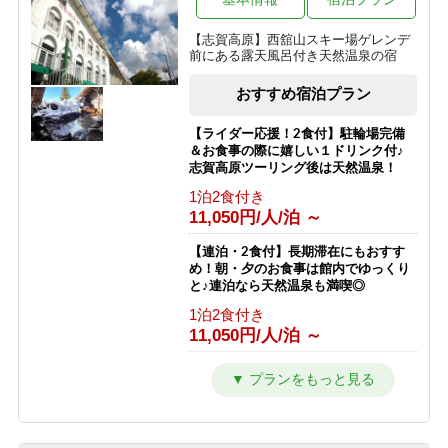
夕食のみ
リフト券無料♪
10,500円/人/泊 ～
【志賀高原】西舘山スキー場ゲレンデ
1泊2食付き
前にある露天風呂付き天然温泉の宿
17,763円/人/泊 ～
（夏）【素泊まり】星空の下でリフレ
ッシュ！青葉が美しい高原で過ごす気
おすすめ宿泊プラン
【南館】【室料】連泊プラン / 焼額山
ままな休日
スキー場が目の前！小学生までリフト
素泊まり
券無料♪
【ライダー応援！2食付】駐輪場完備
9,000円/人/泊 ～
＆お食事の際に嬉しい１ドリンク付♪
素泊まり
志賀高原ツーリング後は天然温泉！
6,792円/人/泊 ～
【素泊まり】志賀高原マウンテントレ
1泊2食付き
イル参加者限定プラン！お食事はオプ
11,050円/人/泊 ～
【南館】【朝食付】連泊プラン / 焼額
ションで選択可能！
山スキー場が目の前！小学生までリフ
素泊まり
ト券無料♪
【連泊・2食付】長期滞在にもおすす
8,500円/人/泊 ～
め！朝・夕のお食事は館内でゆっくり
朝食のみ
と♪連泊なら天然温泉も満喫◎
10,292円/人/泊 ～
1泊2食付き
11,050円/人/泊 ～
【南館】【夕朝食付】連泊プラン / 焼
額山スキー場が目の前！小学生までリ
フト券無料♪
【2食付】お食事はゆっくり館内でお
楽しみ頂けるスタンダード2食！北ア
1泊2食付き
ルプスを望む露天風呂付の温泉宿！
16,792円/人/泊 ～
1泊2食付き