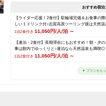
9,000円/人/泊 ～
【南館】【朝食付】連泊プラン / 焼額山スキー場
素泊まり
前！小学生までリフト券無料♪
おすすめ宿泊
【素泊まり】志賀高原マウンテントレイル参加者
10,292円/人/泊 ～
朝食のみ
【ライダー応援！2食付】駐輪場完備＆お食事の際
ラン！お食事はオプションで選択可能！
しい１ドリンク付♪志賀高原ツーリング後は天然温
8,500円/人/泊 ～
【南館】【夕朝食付】連泊プラン / 焼額山スキー
素泊まり
11,050円/人/泊 ～
1泊2食付き
の前！小学生までリフト券無料♪
16,792円/人/泊 ～
1泊2食付き
【連泊・2食付】長期滞在にもおすすめ！朝・夕の
事は館内でゆっくりと♪連泊なら天然温泉も満喫◎
【西館】【室料】バリューレート / 焼額山スキー
11,050円/人/泊 ～
1泊2食付き
の前！小学生までリフト券無料♪
8,166円/人/泊 ～
素泊まり
【2食付】お食事はゆっくり館内でお楽しみ頂ける
ンダード2食！北アルプスを望む露天風呂付の温泉
【西館】【朝食付】バリューレート / 焼額山スキ
12,050円/人/泊 ～
1泊2食付き
目の前！小学生までリフト券無料♪
11,466円/人/泊 ～
朝食のみ
【夕食付】早朝に出発される方はこちら！北アル
望む露天風呂付き♪ 夕食のみ・朝食無しプラン！
【西館】【夕朝食付】バリューレート/焼額山スキ
9,050円/人/泊 ～
夕食のみ
が目の前！小学生までリフト券無料♪