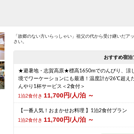
「故郷のない方いらっしゃい」祖父の代から受け継いだア
さい。
おすすめ宿泊
★避暑地・志賀高原★標高1650mでのんびり、涼
境でワーケーションにも最適！温度計が26℃超え
んやり1杯サービス＜2食付＞
11,700円/人/泊 ～
1泊2食付き
【一番人気！おまかせお料理 】1泊2食付プラン
11,700円/人/泊 ～
1泊2食付き