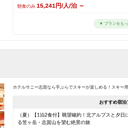
15,241円/人/泊 ～
朝食のみ
【東館】【夕朝食付】バリューレート/焼額山スキ
が目の前！小学生までリフト券無料♪
24,941円/人/泊 ～
1泊2食付き
【東館】【室料】連泊プラン / 焼額山スキー場が
前！小学生までリフト券無料♪
10,011円/人/泊 ～
素泊まり
【東館】【朝食付】連泊プラン / 焼額山スキー場
前！小学生までリフト券無料♪
ホテルサニー志賀なら手ぶらでスキーが楽しめる！スキー
13,811円/人/泊 ～
朝食のみ
おすすめ宿泊
【東館】【夕朝食付】連泊プラン / 焼額山スキー
（夏）【1泊2食付】眺望確約！北アルプスと夕日
の前！小学生までリフト券無料♪
る笠ヶ岳・志賀山を望む絶景の旅
23,511円/人/泊 ～
1泊2食付き