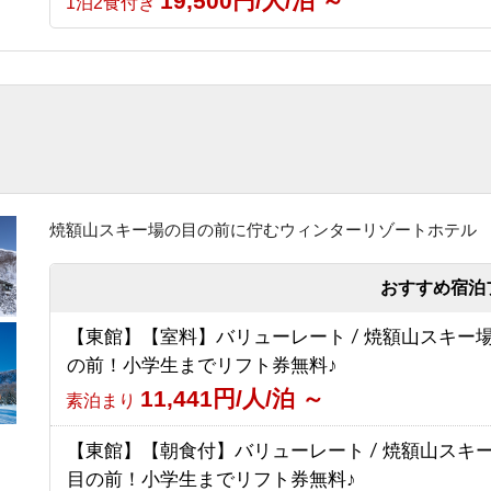
19,500円/人/泊 ～
1泊2食付き
【グリーンシーズン限定】3泊以上のお得な連泊プ
（食事なし）
6,030円/人/泊 ～
素泊まり
【スポーツ選手を応援する宿 幸の湯】志賀高原10
賀高原マウンテントレイル）参加者応援プラン
8,500円/人/泊 ～
素泊まり
焼額山スキー場の目の前に佇むウィンターリゾートホテル
おすすめ宿泊
【東館】【室料】バリューレート / 焼額山スキー
の前！小学生までリフト券無料♪
11,441円/人/泊 ～
素泊まり
【東館】【朝食付】バリューレート / 焼額山スキ
目の前！小学生までリフト券無料♪