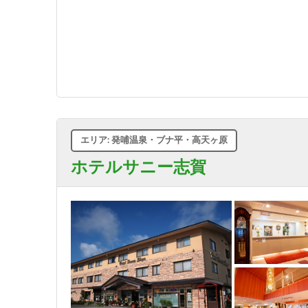
エリア: 発哺温泉・ブナ平・高天ヶ原
ホテルサニー志賀