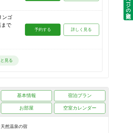
ページの先頭へ
場が目
リンゴ
詳しく見る
葉まで
予約する
詳しく見る
ー場が
詳しく見る
星空と
で★
予約する
詳しく見る
ー場
詳しく見る
朝出
基本情報
予約する
宿泊プラン
詳しく見る
目の
お部屋
空室カレンダー
詳しく見る
葉が美
予約する
詳しく見る
き天然温泉の宿