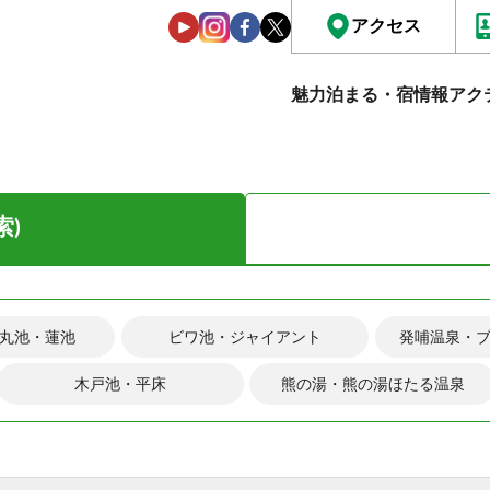
アクセス
魅力
泊まる・宿情報
アク
索)
丸池・蓮池
ビワ池・ジャイアント
発哺温泉・
木戸池・平床
熊の湯・熊の湯ほたる温泉