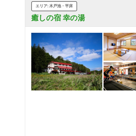
エリア: 木戸池・平床
癒しの宿 幸の湯