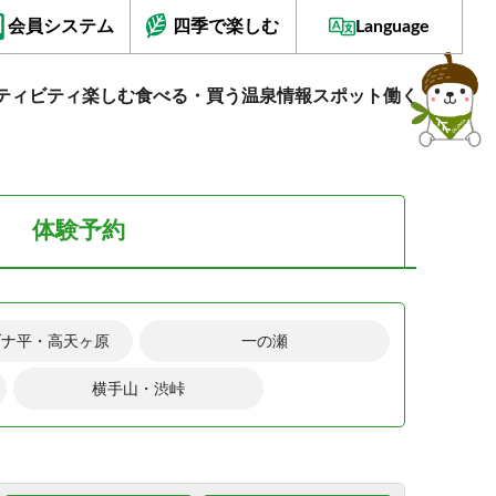
会員システム
四季で楽しむ
Language
ティビティ
楽しむ
食べる・買う
温泉情報
スポット
働く
体験予約
ブナ平・高天ヶ原
一の瀬
横手山・渋峠