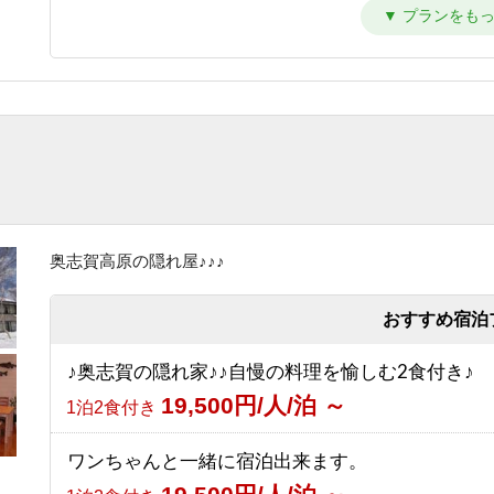
【シンプルステイ】素泊まりプラン
6,700円/人/泊 ～
素泊まり
【朝はゆったり寝たい方向け】1泊夕食付プラン
10,700円/人/泊 ～
夕食のみ
【夜は観光を楽しみたい方向け】1泊朝食付プラン
8,200円/人/泊 ～
朝食のみ
奥志賀高原の隠れ屋♪♪♪
【1泊2食付き】大自然の中のサウナを満喫♪幸の
ントサウナ90分＆オロポ1杯サービス！
おすすめ宿泊
13,700円/人/泊 ～
1泊2食付き
♪奥志賀の隠れ家♪♪自慢の料理を愉しむ2食付き♪
【グリーンシーズン限定】3泊以上のお得な連泊プ
19,500円/人/泊 ～
1泊2食付き
（1泊2食付き）
10,530円/人/泊 ～
1泊2食付き
ワンちゃんと一緒に宿泊出来ます。