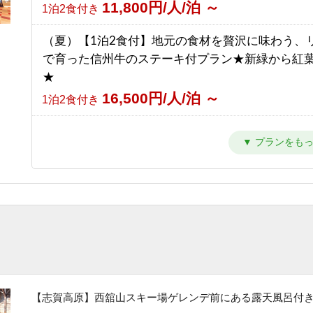
11,800円/人/泊 ～
1泊2食付き
【南館】【室料】バリューレート / 焼額山スキー
（夏）【1泊2食付】地元の食材を贅沢に味わう、
の前！小学生までリフト券無料♪
で育った信州牛のステーキ付プラン★新緑から紅
7,763円/人/泊 ～
素泊まり
★
16,500円/人/泊 ～
【南館】【朝食付】バリューレート/ 焼額山スキ
1泊2食付き
目の前！小学生までリフト券無料♪
（夏）【1泊2食付】スタンダードプラン 満点の
11,263円/人/泊 ～
朝食のみ
トレッキングと温泉を楽しもう★新緑から紅葉ま
10,800円/人/泊 ～
【南館】【夕朝食付】バリューレート/焼額山スキ
1泊2食付き
が目の前！小学生までリフト券無料♪
（夏）【1泊夕食付】朝はゆっくり、自分時間。早
17,763円/人/泊 ～
1泊2食付き
発も寝坊もOKな自由気ままプラン
10,500円/人/泊 ～
【南館】【室料】連泊プラン / 焼額山スキー場が
夕食のみ
前！小学生までリフト券無料♪
（夏）【素泊まり】星空の下でリフレッシュ！青
6,792円/人/泊 ～
素泊まり
しい高原で過ごす気ままな休日
【志賀高原】西舘山スキー場ゲレンデ前にある露天風呂付