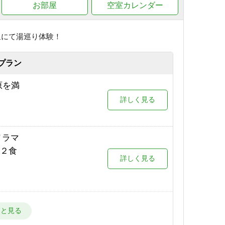
お部屋
空室カレンダー
アルプ
詳しく見る
泉にて湯巡り体験！
目の
詳しく見る
プラン
他サー
原を満
予約する
詳しく見る
が目の
詳しく見る
詳しく見る
りオト
ノラマ
詳しく見る
場が目
泊２食
詳しく見る
詳しく見る
ク付
予約する
詳しく見る