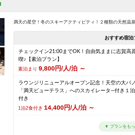
n
17,866円/人/泊 ～
1泊2食付き
【朝食付】ご到着が遅いご予約にもおすすめ！北
スを望む露天風呂付の温泉宿！
満天の星空！冬のスキーアクティビティ！２種類の天然温
【西館】【室料】連泊プラン / 焼額山スキー場が
8,050円/人/泊 ～
朝食のみ
前！小学生までリフト券無料♪
おすすめ宿泊
7,145円/人/泊 ～
素泊まり
【素泊り】お部屋と温泉のみ！暖房や給湯、その
チェックイン21:00までOK！自由気ままに志賀高
ビスなしの割り切りプラン◎
【西館】【朝食付】連泊プラン / 焼額山スキー場
喫♪【素泊プラン】
4,000円/人/泊 ～
素泊まり
前！小学生までリフト券無料♪
9,800円/人/泊 ～
素泊まり
10,445円/人/泊 ～
朝食のみ
【2食付・連泊プラン】5泊以上のご宿泊で通常よ
ラウンジリニューアルオープン記念！天空の大パ
ク！北アルプスを望む露天風呂付温泉宿
【西館】【夕朝食付】連泊プラン / 焼額山スキー
「満天ビューテラス」へのスカイレータ―付き１
10,000円/人/泊 ～
1泊2食付き
の前！小学生までリフト券無料♪
付き
16,845円/人/泊 ～
1泊2食付き
14,400円/人/泊 ～
1泊2食付き
カラオケ＆BARオープン記念！ Barでの１ドリン
き１泊２食プラン