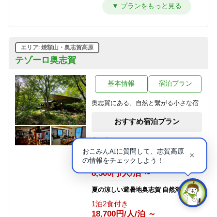
早めの夕食17：50 ＆ 料理一括出しで
お得に泊まる！（和室10畳）
1泊2食付き
12,650円/人/泊 ～
エリア: 焼額山・奥志賀高原
【洋室・２食付】お二人でゆっくり
カップルプラン
テゾーロ奥志賀
1泊2食付き
14,850円/人/泊 ～
基本情報
宿泊プラン
１泊２食付基本プラン【部屋おまか
奥志賀にある、自然と繋がる小さな宿
せ】
1泊2食付き
おすすめ宿泊プラン
16,500円/人/泊 ～
志賀高原100 SHIGAKOGEN 100 ト
早めの夕食17：50 ＆ 料理一括出しで
レイルレース
お得に泊まる！
素泊まり
1泊2食付き
8,500円/人/泊 ～
12,100円/人/泊 ～
夏の涼しい避暑地奥志賀 自然満喫体験
＜連泊＞１泊２食付基本プラン【部屋
1泊2食付き
おまかせ】
18,700円/人/泊 ～