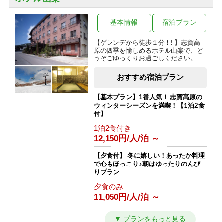
24,290円/人/泊 ～
ボリューム満点！変な肉プラン“肉肉
基本情報
宿泊プラン
魚！？好きな料理を選べる”（連泊不可
のプランです）
【ゲレンデから徒歩１分！! 】志賀高
原の四季を愉しめるホテル山楽で、ど
1泊2食付き
うぞごゆっくりお過ごしください。
16,000円/人/泊 ～
おすすめ宿泊プラン
信州の恵み！旨味たっぷりきのこ料理
《熊の湯信州茸づくしプラン》
【基本プラン】1番人気！ 志賀高原の
1泊2食付き
ウィンターシーズンを満喫！【1泊2食
16,000円/人/泊 ～
付】
1泊2食付き
アメニティが付かないけどお得に泊ま
12,150円/人/泊 ～
れる ≪1泊2食ＥＣＯプラン≫
1泊2食付き
【夕食付】 冬に嬉しい！あったか料理
16,200円/人/泊 ～
で心もほっこり♪朝はゆったりのんび
りプラン
1日1組限定＼ロイヤルルーム／４つの
夕食のみ
特典付き特別室プラン
11,050円/人/泊 ～
1泊2食付き
30,200円/人/泊 ～
【朝食付】 冬を満喫！のんびり到着24