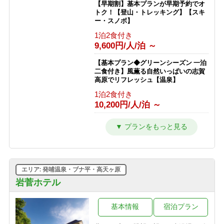
【早期割】基本プランが早期予約でオ
トク！【登山・トレッキング】【スキ
ー・スノボ】
1泊2食付き
9,600円/人/泊 ～
【基本プラン◆グリーンシーズン 一泊
二食付き】風薫る自然いっぱいの志賀
高原でリフレッシュ【温泉】
1泊2食付き
10,200円/人/泊 ～
【スキー＆スノボを楽しむ 冬の基本プ
ラン★一泊二食付】GWまで滑走可
能！
1泊2食付き
10,100円/人/泊 ～
エリア: 発哺温泉・ブナ平・高天ヶ原
【ひとり旅プラン★一泊二食付き】
岩菅ホテル
100％天然かけ流し濁り温泉と大自然
を満喫！【一人旅】
基本情報
宿泊プラン
1泊2食付き
13,400円/人/泊 ～