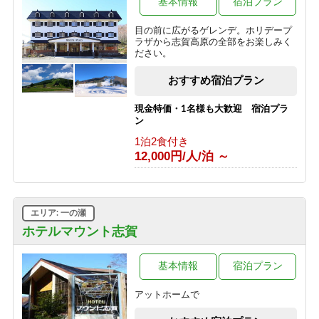
基本情報
宿泊プラン
1泊2食付き
8,800円/人/泊 ～
目の前に広がるゲレンデ。ホリデープ
ラザから志賀高原の全部をお楽しみく
■【１泊素泊り】お食事はつかない分
ださい。
とってもお得♪アクティブに動きたい
方にオススメの素泊まりプラン！
おすすめ宿泊プラン
1泊2食付き
7,425円/人/泊 ～
現金特価・1名様も大歓迎 宿泊プラ
ン
■【大人旅応援】代表者が６０歳以上
1泊2食付き
で５００円OFFのお得なシルバープラ
12,000円/人/泊 ～
ン！
1泊2食付き
9,900円/人/泊 ～
エリア: 一の瀬
■【期間限定】信州の恵み＜根曲がり
竹＞を使った特別コース♪贅沢な高原
ホテルマウント志賀
旅行～1泊2食付
1泊2食付き
基本情報
宿泊プラン
16,500円/人/泊 ～
アットホームで
【志賀高原100キロレース 2026】イ
ベント参加者様限定の宿泊プラン♪＜