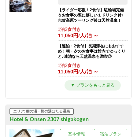
スキー場が目の前！小学生までリフト
素泊まり
券無料♪
【ライダー応援！2食付】駐輪場完備
9,000円/人/泊 ～
＆お食事の際に嬉しい１ドリンク付♪
素泊まり
志賀高原ツーリング後は天然温泉！
6,792円/人/泊 ～
【素泊まり】志賀高原マウンテントレ
1泊2食付き
イル参加者限定プラン！お食事はオプ
11,050円/人/泊 ～
【南館】【朝食付】連泊プラン / 焼額
ションで選択可能！
山スキー場が目の前！小学生までリフ
素泊まり
ト券無料♪
【連泊・2食付】長期滞在にもおすす
8,500円/人/泊 ～
め！朝・夕のお食事は館内でゆっくり
朝食のみ
と♪連泊なら天然温泉も満喫◎
10,292円/人/泊 ～
1泊2食付き
11,050円/人/泊 ～
【南館】【夕朝食付】連泊プラン / 焼
額山スキー場が目の前！小学生までリ
フト券無料♪
【2食付】お食事はゆっくり館内でお
楽しみ頂けるスタンダード2食！北ア
1泊2食付き
ルプスを望む露天風呂付の温泉宿！
16,792円/人/泊 ～
1泊2食付き
12,050円/人/泊 ～
【西館】【室料】バリューレート / 焼
エリア: 熊の湯・熊の湯ほたる温泉
額山スキー場が目の前！小学生までリ
フト券無料♪
【夕食付】早朝に出発される方はこち
Hotel & Onsen 2307 shigakogen
ら！北アルプスを望む露天風呂付き♪
素泊まり
夕食のみ・朝食無しプラン！
8,166円/人/泊 ～
基本情報
宿泊プラン