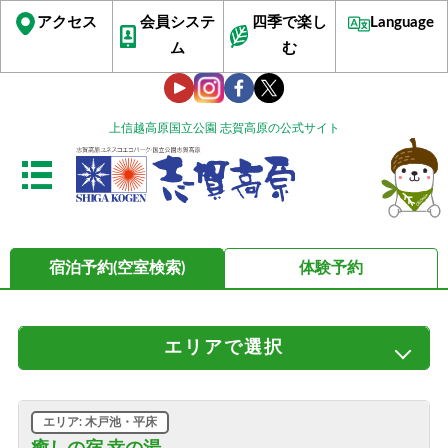
アクセス
会員システ
四季で楽し
Language
ム
む
上信越高原国立公園 志賀高原の公式サイト
宿泊予約(空室検索)
体験予約
エリア
で選択
すべてのエリア
サンバレー・丸池・蓮池
ビワ池・ジャイアント
発哺温泉・ブナ平・高天ヶ原
エリア: 木戸池・平床