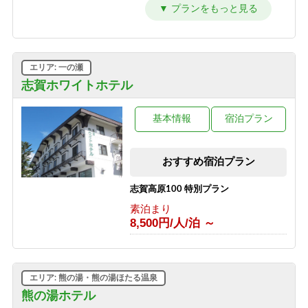
源泉かけ流しのにごり湯温泉とカニ鍋
プラン
1泊2食付き
9,700円/人/泊 ～
エリア: 一の瀬
源泉かけ流しのにごり湯温泉と夕食時
グラスワインorグラスジュース付き、
志賀ホワイトホテル
夕食牛しゃぶしゃぶプラン
1泊2食付き
基本情報
宿泊プラン
9,500円/人/泊 ～
源泉かけ流しのにごり湯温泉と夕食時
おすすめ宿泊プラン
グラスワインorグラスジュース付き、
夕食：硯川鍋プラン
志賀高原100 特別プラン
1泊2食付き
9,600円/人/泊 ～
素泊まり
8,500円/人/泊 ～
源泉かけ流しのにごり湯温泉と夕食時
グラスワインorグラスジュース付き、
夕食：陶板焼きプラン
1泊2食付き
エリア: 熊の湯・熊の湯ほたる温泉
9,600円/人/泊 ～
熊の湯ホテル