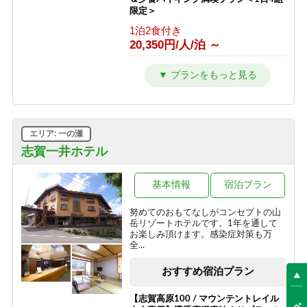
1泊2食付き
限定＞
14,900円/人/泊 ～
1泊2食付き
20,350円/人/泊 ～
【冬／１泊２食】志賀高原一の瀬スキ
ー場徒歩１分！ホテルジャパン志賀ス
タンダードプラン
1泊2食付き
13,750円/人/泊 ～
エリア: 一の瀬
【冬／1泊朝食】チェックインは21時
志賀一井ホテル
までOK！翌日は朝からスキー三昧
朝食のみ
基本情報
宿泊プラン
10,450円/人/泊 ～
努めてのおもてなしがコンセプトの山
【冬／素泊まり】雪質抜群の志賀高
岳リゾートホテルです。1年を通して
原！自由気ままなスキー旅
お楽しみ頂けます。感染症対策も万
全...
素泊まり
8,800円/人/泊 ～
おすすめ宿泊プラン
【志賀高原100 / マウンテントレイル