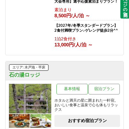
ページの先頭へ
大会専用】選手応援素泊まりプラン！
素泊まり
8,500円/人/泊 ～
【2027年/冬季スタンダードプラン】
2食付満喫プラン♪ゲレンデ徒歩2分^^
1泊2食付き
13,000円/人/泊 ～
エリア: 木戸池・平床
石の湯ロッジ
基本情報
宿泊プラン
ホタルと満天の星に囲まれた一軒宿。
おいしい食事と温泉で心も体もリラッ
クス
おすすめ宿泊プラン