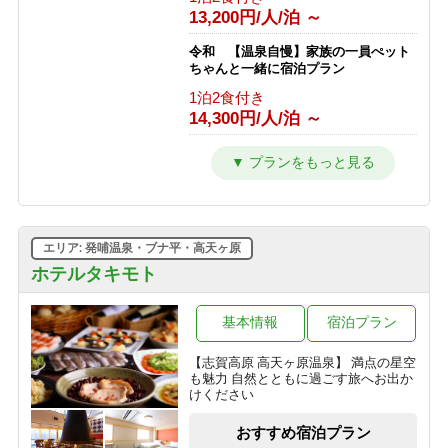
＜2食付＞◇五感で楽しむ信州ビュッ
13,200円/人/泊 ～
フェ◇「美味しい音×香りの誘惑」に
心躍る♪ライブキッチンへG
令和 【温泉自慢】家族の一員ぺット
1泊2食付き
ちゃんと一緒に宿泊プラン
13,072円/人/泊 ～
1泊2食付き
14,300円/人/泊 ～
【暑さから逃げる旅】チェックイン日
の15時に気温25度以上で志賀高原ビー
ルプレゼント！＜2食付＞
令和 とろける旨さ信州牛すき焼きプ
ラン【温泉・信州牛をご堪能】
1泊2食付き
1泊2食付き
10,300円/人/泊 ～
16,500円/人/泊 ～
エリア: 発哺温泉・ブナ平・高天ヶ原
令和 訳ありプラン トイレ洗面所な
しですが・・・心配ご無用プラン
ホテルタキモト
1泊2食付き
12,100円/人/泊 ～
基本情報
宿泊プラン
【志賀高原 高天ヶ原温泉】 満点の星空
も魅力 自然とともに過ごす旅へお出か
けください
おすすめ宿泊プラン