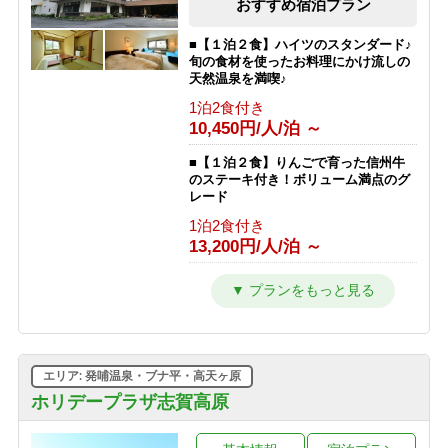
おすすめ宿泊プラン
■【１泊２食】ハイツのスタンダード♪
旬の食材を使ったお料理にかけ流しの
天然温泉を満喫♪
1泊2食付き
10,450円/人/泊 ～
■【１泊２食】りんごで育った信州牛
のステーキ付き！ボリューム満点のグ
レード
1泊2食付き
13,200円/人/泊 ～
■【１泊夕食】早くからアクティブに
動きたい人にオススメの夕食付きプラ
ン♪
1泊2食付き
9,350円/人/泊 ～
エリア: 発哺温泉・ブナ平・高天ヶ原
■【１泊朝食】遅いご到着でも安心♪２
ホリデープラザ志賀高原
４時までチェックイン可能の朝食付き
プラン♪