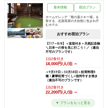
源泉かけ流しのにごり湯温泉と一人旅
プラン（お1人様歓迎）
基本情報
宿泊プラン
1泊2食付き
ホームゲレンデ「熊の湯スキー場」を
12,500円/人/泊 ～
有する、志賀高原の大自然に包まれ佇
むホテル
【夏得】源泉かけ流しのにごり湯温泉
とハイキングプラン
おすすめ宿泊プラン
1泊2食付き
10,200円/人/泊 ～
【7/7～8/8】＜送迎付き＞天然記念物
＼日本一の蛍を見に行こう！／（連泊
不可のプランです）
1泊2食付き
18,000円/人/泊 ～
＜9月19日～10月18日＞松茸料理4
種！豪華松茸づくし×信州牛すき焼き
（連泊不可のプランです）
1泊2食付き
22,200円/人/泊 ～
＼9月★日曜～金曜限定★／大感謝企
画＜＜1泊2食＞＞謝恩プラン