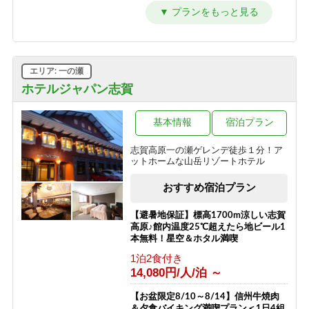
セット付き】1泊2食プラン
時までOK♪和朝食で元気に出発！
4F角部屋利用 【特別室】
1泊2食付き
朝食のみ
1泊2食付き
18,200円/人/泊 ～
8,800円/人/泊 ～
13,700円/人/泊 ～
≪1泊朝食付きプラン≫自由気ままに
【素泊】深夜到着もOK・夏は涼しい
限定212号室滞在【特別室】
エリア: 一の瀬
レイトチェックインOK♪
志賀高原へ！お風呂は志賀高原唯一の
1泊2食付き
人工温泉
ホテルジャパン志賀
朝食のみ
21,000円/人/泊 ～
12,800円/人/泊 ～
素泊まり
7,700円/人/泊 ～
限定213号室滞在 【特別室】
基本情報
宿泊プラン
≪素泊りプラン≫23時までチェックイ
1泊2食付き
ンOK！
「志賀高原100トレイル」特別プラン
志賀高原一の瀬ゲレンデ徒歩１分！ア
20,000円/人/泊 ～
ットホームな山岳リゾートホテル
素泊まり
素泊まり
11,300円/人/泊 ～
8,500円/人/泊 ～
3F角部屋利用 【ミドルクラス】
おすすめ宿泊プラン
1泊2食付き
13,200円/人/泊 ～
【避暑地保証】標高1700m涼しい志賀
高原♪館内温度25℃超えたら地ビール1
限定217号室滞在 【ミドルクラス】
本無料！星空＆ホタル満喫
1泊2食付き
1泊2食付き
11,000円/人/泊 ～
14,080円/人/泊 ～
お一人様 宿泊プラン
【お盆限定8/10～8/14】信州牛焼肉
＆夕食バイキング満喫プラン＜1日4組