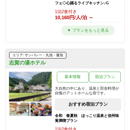
フェ◇心踊るライブキッチン♪G
1泊2食付き
10,160円/人/泊 ～
【2連泊以上限定】＜2食付＞最大
20％OFF◇五感で楽しむ信州ビュッフ
ェ◇志賀高原を遊び尽くすG
1泊2食付き
10,160円/人/泊 ～
エリア: サンバレー・丸池・蓮池
■ファミリー特典！小学生半額■音と香
志賀の湯ホテル
りの演出にキッズもワクワク♪笑顔溢
れるライブキッチン＜2食付＞G
基本情報
宿泊プラン
1泊2食付き
10,825円/人/泊 ～
大自然の中にあり、温泉と田舎料理が
自慢のアットホームな宿です。
【28日前限定】＜2食付＞最大
20％OFF！◇五感で楽しむ信州ビュッ
おすすめ宿泊プラン
フェ◇心踊るライブキッチン♪G
1泊2食付き
令和 春夏秋 ほっこり温泉と信州味
10,160円/人/泊 ～
覚満喫プラン
1泊2食付き