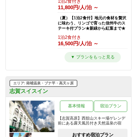
1泊2食付き
フト券無料♪
11,800円/人/泊 ～
1泊2食付き
23,511円/人/泊 ～
（夏）【1泊2食付】地元の食材を贅沢
に味わう、リンゴで育った信州牛のス
【南館】【室料】バリューレート / 焼
テーキ付プラン★新緑から紅葉まで★
額山スキー場が目の前！小学生までリ
1泊2食付き
フト券無料♪
16,500円/人/泊 ～
素泊まり
7,763円/人/泊 ～
（夏）【1泊2食付】スタンダードプラ
ン 満点の星空とトレッキングと温泉
【南館】【朝食付】バリューレート/
を楽しもう★新緑から紅葉まで★
焼額山スキー場が目の前！小学生まで
1泊2食付き
リフト券無料♪
10,800円/人/泊 ～
朝食のみ
エリア: 発哺温泉・ブナ平・高天ヶ原
11,263円/人/泊 ～
（夏）【1泊夕食付】朝はゆっくり、
志賀スイスイン
自分時間。早朝出発も寝坊もOKな自
【南館】【夕朝食付】バリューレート/
由気ままプラン
焼額山スキー場が目の前！小学生まで
基本情報
宿泊プラン
夕食のみ
リフト券無料♪
10,500円/人/泊 ～
【志賀高原】西舘山スキー場ゲレンデ
1泊2食付き
前にある露天風呂付き天然温泉の宿
17,763円/人/泊 ～
（夏）【素泊まり】星空の下でリフレ
ッシュ！青葉が美しい高原で過ごす気
おすすめ宿泊プラン
【南館】【室料】連泊プラン / 焼額山
ままな休日