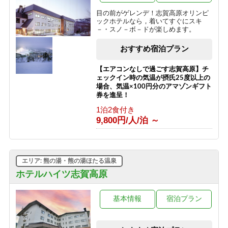
9,700円/人/泊 ～
目の前がゲレンデ！志賀高原オリンピ
ックホテルなら，着いてすぐにスキ
【志賀高原100トレイル】応援プラン
－・スノ－ボ－ドが楽しめます。
2026
素泊まり
おすすめ宿泊プラン
8,500円/人/泊 ～
【エアコンなしで過ごす志賀高原】チ
ェックイン時の気温が摂氏25度以上の
場合、気温×100円分のアマゾンギフト
券を進呈！
1泊2食付き
9,800円/人/泊 ～
エリア: 熊の湯・熊の湯ほたる温泉
ホテルハイツ志賀高原
基本情報
宿泊プラン