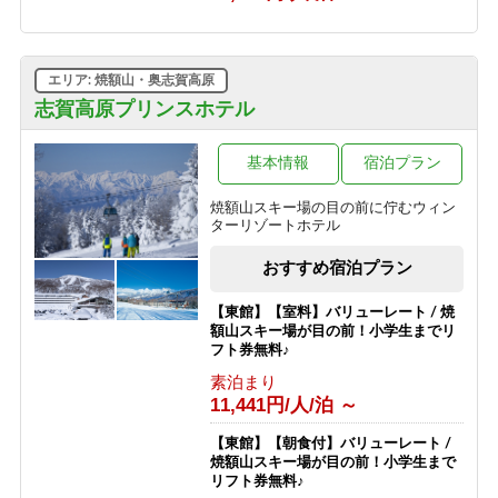
1泊2食付き
10,530円/人/泊 ～
【グリーンシーズン限定】3泊以上の
エリア: 焼額山・奥志賀高原
お得な連泊プラン（食事なし）
志賀高原プリンスホテル
素泊まり
6,030円/人/泊 ～
基本情報
宿泊プラン
【スポーツ選手を応援する宿 幸の湯】
志賀高原100（志賀高原マウンテント
焼額山スキー場の目の前に佇むウィン
レイル）参加者応援プラン
ターリゾートホテル
素泊まり
8,500円/人/泊 ～
おすすめ宿泊プラン
【東館】【室料】バリューレート / 焼
額山スキー場が目の前！小学生までリ
フト券無料♪
素泊まり
11,441円/人/泊 ～
【東館】【朝食付】バリューレート /
焼額山スキー場が目の前！小学生まで
リフト券無料♪