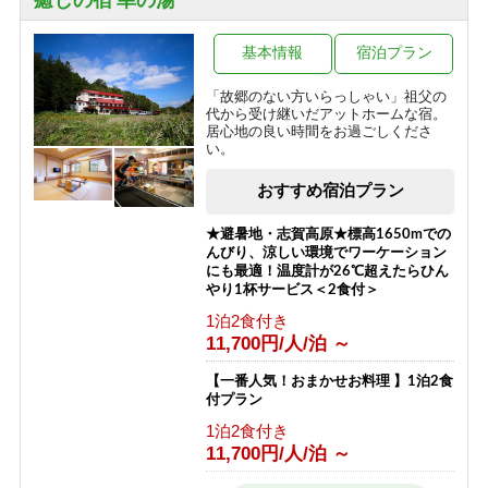
癒しの宿 幸の湯
一の瀬
焼額山・奥志賀高原
木戸池・平床
熊の湯・熊の湯ほたる温泉
基本情報
宿泊プラン
横手山・渋峠
「故郷のない方いらっしゃい」祖父の
代から受け継いだアットホームな宿。
居心地の良い時間をお過ごしくださ
い。
おすすめ宿泊プラン
★避暑地・志賀高原★標高1650mでの
んびり、涼しい環境でワーケーション
にも最適！温度計が26℃超えたらひん
やり1杯サービス＜2食付＞
1泊2食付き
11,700円/人/泊 ～
【一番人気！おまかせお料理 】1泊2食
付プラン
1泊2食付き
11,700円/人/泊 ～