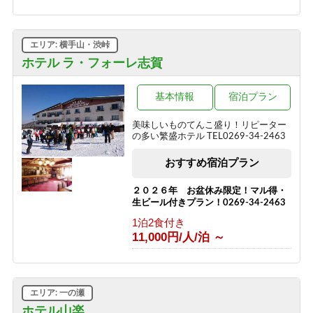
1泊2食付き
13,000円/人/泊 ～
エリア: 横手山・渋峠
2種の信州牛料理と地元食材を味わう
＼1泊2食スタンダード～翡翠hisui～／
ホテル ラ・フォーレ志賀
1泊2食付き
17,200円/人/泊 ～
基本情報
宿泊プラン
信州牛しゃぶしゃぶ＆信州味覚＼1泊2
美味しいものてんこ盛り！リピーター
食グレードアップ～碧落hekiraku～／
の多い繁盛ホテル TEL0269-34-2463
1泊2食付き
おすすめ宿泊プラン
19,400円/人/泊 ～
ひすい色の温泉の熊の湯＼1泊2食お試
２０２６年 お盆休み限定！マル得・
しプラン～萌葱moegi～／
生ビール付きプラン！0269-34-2463
1泊2食付き
1泊2食付き
15,000円/人/泊 ～
11,000円/人/泊 ～
「りんごで育った信州牛」だけを使っ
た≪1泊2食最高級肉肉プラン≫（連泊
不可のプランです）
エリア: 一の瀬
1泊2食付き
ホテル山楽