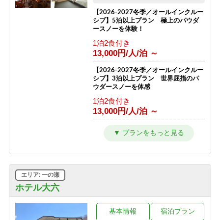
【2026-2027冬季／オールインクルー
シブ】5泊以上プラン 極上のパウダ
ースノーを体験！
1泊2食付き
13,000円/人/泊 ～
【2026-2027冬季／オールインクルー
シブ】3泊以上プラン 世界屈指のパ
ウダースノーを体感
1泊2食付き
13,000円/人/泊 ～
【1泊2食プラン】大地の恵みコース
志賀高原の自然と高天ヶ原温泉をたの
しむ旅
1泊2食付き
12,000円/人/泊 ～
エリア: 一の瀬
【1泊2食◇品数少なめプラン】志賀高
ホテル大六
原の旅を気軽に楽しめる2食付き
1泊2食付き
基本情報
宿泊プラン
10,000円/人/泊 ～