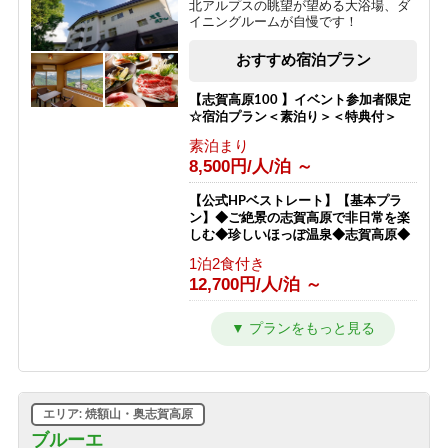
北アルプスの眺望が望める大浴場、ダ
イニングルームが自慢です！
【朝食付プラン】23時までチェックイ
ンOK! 山里朝食と天然かけ流し温泉
おすすめ宿泊プラン
【志賀高原】
朝食のみ
【志賀高原100 】イベント参加者限定
6,800円/人/泊 ～
☆宿泊プラン＜素泊り＞＜特典付＞
素泊まり
【横手山スカイレーター】チケット付
8,500円/人/泊 ～
きプラン★標高2307ｍから志賀高原を
一望「日本最高所の動く歩道」
【公式HPベストレート】【基本プラ
1泊2食付き
ン】◆ご絶景の志賀高原で非日常を楽
12,300円/人/泊 ～
しむ◆珍しいほっぽ温泉◆志賀高原◆
1泊2食付き
【ホタル鑑賞】日本一のゲンジボタル
12,700円/人/泊 ～
の幻想的な乱舞をこの夏の思い出に！
【星空観賞】【１泊２食付き】
【公式ベストレート】【エコプラン・
1泊2食付き
一泊二食付】アメニティ無しでお得で
10,200円/人/泊 ～
す。志賀高原のパノラマを楽しめるホ
テル
【新客室７月改装オープン】志賀高原
1泊2食付き
の自然の中で暮らすように過ごす【貸
エリア: 焼額山・奥志賀高原
12,300円/人/泊 ～
切風呂付】【2食付連泊プラン】
ブルーエ