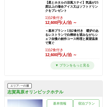
【星とホタルの涼風ステイ】気温が25
度以上の場合アイス又はソフトドリン
クをプレゼント
1泊2食付き
12,600円/人/泊 ～
＜基本プラン＞1泊2食付き 暖炉のあ
るレストランで白樺林を望みながらシ
ェフ自慢の創作コース料理と展望温泉
で寛ぐ
1泊2食付き
12,600円/人/泊 ～
【2〜3連泊割★10％OFF】シーツ交換
は3日に1回でお得！連泊で志賀高原を
満喫！【2食付】
1泊2食付き
11,280円/人/泊 ～
エリア: 一の瀬
【訳あり＆エコプラン】★お一人様
志賀高原オリンピックホテル
1000円OFF★お料理少なめ＆エコアメ
ニティでお得（2食付）
基本情報
宿泊プラン
1泊2食付き