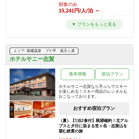
朝食のみ
15,241円/人/泊 ～
【東館】【夕朝食付】バリューレート/
焼額山スキー場が目の前！小学生まで
リフト券無料♪
1泊2食付き
24,941円/人/泊 ～
エリア: 発哺温泉・ブナ平・高天ヶ原
【東館】【室料】連泊プラン / 焼額山
ホテルサニー志賀
スキー場が目の前！小学生までリフト
券無料♪
基本情報
宿泊プラン
素泊まり
10,011円/人/泊 ～
ホテルサニー志賀なら手ぶらでスキー
が楽しめる！スキー用品のレンタルも
【東館】【朝食付】連泊プラン / 焼額
おこなっております。
山スキー場が目の前！小学生までリフ
ト券無料♪
おすすめ宿泊プラン
朝食のみ
13,811円/人/泊 ～
（夏）【1泊2食付】眺望確約！北アル
プスと夕日に染まる笠ヶ岳・志賀山を
【東館】【夕朝食付】連泊プラン / 焼
望む絶景の旅
額山スキー場が目の前！小学生までリ