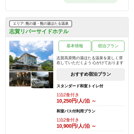
時までOK・和朝食で元気に出発！
【早割60】60日前の予約で、通常価格
朝食のみ
より1,000円OFF♪＜お日にち限定＞
9,950円/人/泊 ～
1泊2食付き
16,200円/人/泊 ～
エリア: 熊の湯・熊の湯ほたる温泉
【素泊】深夜到着OK！寒い冬は志賀
高原唯一の人工温泉で温まる・リーズ
志賀リバーサイドホテル
【早割30】30日前の予約で、通常価格
ナブルプラン
より500円OFF♪＜お日にち限定＞
素泊まり
基本情報
宿泊プラン
1泊2食付き
8,850円/人/泊 ～
16,700円/人/泊 ～
志賀高原熊の湯ほたる温泉を楽しく滞
【基本プラン】 志賀高原のグリーンシ
在していただくよう 心がけております
＼＼一人旅に★／／贅沢♪10畳和室を
ーズンを満喫♪1番人気！旬を味わうプ
ひとり占め！おひとり様でゆったりプ
ラン 【1泊2食付】
おすすめ宿泊プラン
ラン
1泊2食付き
1泊2食付き
11,000円/人/泊 ～
スタンダード和室トイレ付
20,900円/人/泊 ～
1泊2食付き
【夕食付】 朝寝坊OK♪おいしい夕食
10,250円/人/泊 ～
「訳あり」プラン◆お試し～萌葱
付・夏の志賀高原で朝はゆったりのん
moegi～より1000円OFF！
びりプラン
和室バス付利用プラン
1泊2食付き
夕食のみ
14,000円/人/泊 ～
1泊2食付き
9,900円/人/泊 ～
10,900円/人/泊 ～
選べる！地酒三種飲みくらべ【利き酒
【朝食付】 夏を満喫！のんびり到着24