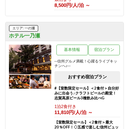
8,500円/人/泊 ～
エリア: 一の瀬
ホテル一乃瀬
基本情報
宿泊プラン
─信州グルメ満載！心躍るライブキッ
チンへ♪─
おすすめ宿泊プラン
#【室数限定セール】＜2食付＞自分好
みに出会う♪クラフトビールの殿堂！
志賀高原ビール3種飲み比べG
1泊2食付き
11,810円/人/泊 ～
【室数限定セール】＜2食付＞最大
20％OFF！◇五感で楽しむ信州ビュッ