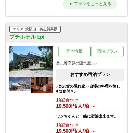
【シンプルステイ】素泊まりプラン
素泊まり
6,700円/人/泊 ～
【朝はゆったり寝たい方向け】1泊夕
エリア: 焼額山・奥志賀高原
食付プラン
プチホテル Epi
夕食のみ
10,700円/人/泊 ～
基本情報
宿泊プラン
【夜は観光を楽しみたい方向け】1泊
朝食付プラン
奥志賀高原の隠れ屋♪♪♪
朝食のみ
8,200円/人/泊 ～
おすすめ宿泊プラン
【1泊2食付き】大自然の中のサウナを
♪奥志賀の隠れ家♪♪自慢の料理を愉し
満喫♪幸の湯のテントサウナ90分＆オ
む2食付き♪
ロポ1杯サービス！
1泊2食付き
1泊2食付き
19,500円/人/泊 ～
13,700円/人/泊 ～
ワンちゃんと一緒に宿泊出来ます。
【グリーンシーズン限定】3泊以上の
1泊2食付き
お得な連泊プラン（1泊2食付き）
19,500円/人/泊 ～