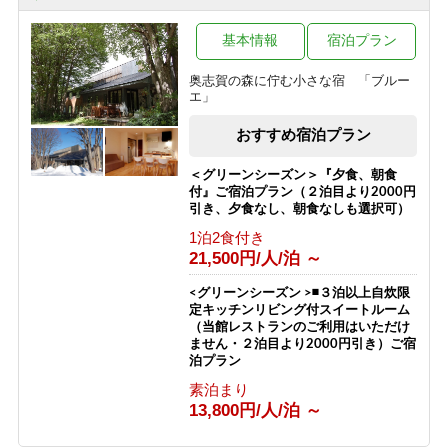
1泊2食付き
【お食事少な目・夕朝食付】◆夏の志
99,999円/人/泊 ～
賀高原で非日常を楽しむ◆珍しいほっ
ぽ温泉◆志賀高原◆
基本情報
宿泊プラン
真夏でも快適！「真の避暑地・志賀高
1泊2食付き
原」で涼を満喫 チェックイン時26度
奥志賀の森に佇む小さな宿 「ブルー
11,200円/人/泊 ～
以上なら1ドリンクサービス
エ」
1泊2食付き
おすすめ宿泊プラン
10,100円/人/泊 ～
＜グリーンシーズン＞『夕食、朝食
付』ご宿泊プラン（２泊目より2000円
引き、夕食なし、朝食なしも選択可）
1泊2食付き
21,500円/人/泊 ～
<グリーンシーズン >◾️３泊以上自炊限
定キッチンリビング付スイートルーム
（当館レストランのご利用はいただけ
ません・２泊目より2000円引き）ご宿
泊プラン
素泊まり
13,800円/人/泊 ～