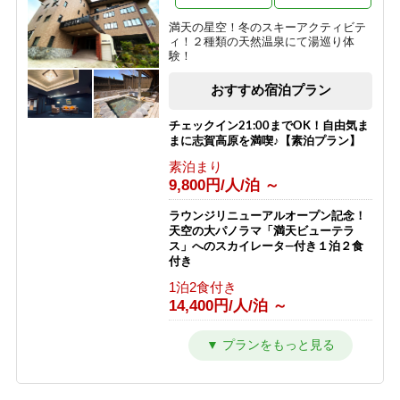
夕食のみ
9,050円/人/泊 ～
【西館】【朝食付】バリューレート /
満天の星空！冬のスキーアクティビテ
焼額山スキー場が目の前！小学生まで
ィ！２種類の天然温泉にて湯巡り体
リフト券無料♪
【朝食付】ご到着が遅いご予約にもお
験！
すすめ！北アルプスを望む露天風呂付
朝食のみ
の温泉宿！
おすすめ宿泊プラン
11,466円/人/泊 ～
朝食のみ
8,050円/人/泊 ～
【西館】【夕朝食付】バリューレート/
チェックイン21:00までOK！自由気ま
焼額山スキー場が目の前！小学生まで
まに志賀高原を満喫♪【素泊プラン】
リフト券無料♪
【素泊り】お部屋と温泉のみ！暖房や
素泊まり
給湯、その他サービスなしの割り切り
1泊2食付き
9,800円/人/泊 ～
プラン◎
17,866円/人/泊 ～
素泊まり
ラウンジリニューアルオープン記念！
4,000円/人/泊 ～
【西館】【室料】連泊プラン / 焼額山
天空の大パノラマ「満天ビューテラ
スキー場が目の前！小学生までリフト
ス」へのスカイレータ―付き１泊２食
券無料♪
【2食付・連泊プラン】5泊以上のご宿
付き
泊で通常よりオトク！北アルプスを望
素泊まり
1泊2食付き
む露天風呂付温泉宿
7,145円/人/泊 ～
14,400円/人/泊 ～
1泊2食付き
10,000円/人/泊 ～
【西館】【朝食付】連泊プラン / 焼額
カラオケ＆BARオープン記念！ Bar
山スキー場が目の前！小学生までリフ
での１ドリンク付き１泊２食プラン
ト券無料♪
1泊2食付き
朝食のみ
11,000円/人/泊 ～