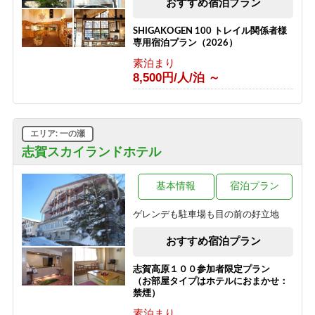
おすすめ宿泊プラン
素泊り＞
素泊まり
SHIGAKOGEN 100 トレイル関係者様
8,500円/人/泊 ～
専用宿泊プラン（2026）
素泊まり
8,500円/人/泊 ～
エリア: 一の瀬
志賀スカイランドホテル
基本情報
宿泊プラン
ゲレンデも駐車場も目の前の好立地
おすすめ宿泊プラン
志賀高原１００参加者限定プラン
（お部屋タイプはホテルにおまかせ：
禁煙）
素泊まり