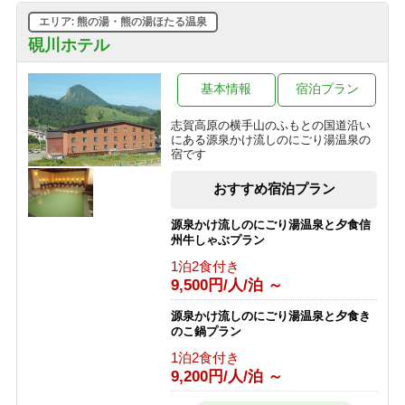
10,445円/人/泊 ～
エリア: 熊の湯・熊の湯ほたる温泉
家族でわいわい和洋室確約！1泊２
【西館】【夕朝食付】連泊プラン / 焼
食 かけ流し硫黄温泉の露天風呂貸し
硯川ホテル
額山スキー場が目の前！小学生までリ
切りプラン
フト券無料♪
1泊2食付き
基本情報
宿泊プラン
1泊2食付き
17,100円/人/泊 ～
16,845円/人/泊 ～
志賀高原の横手山のふもとの国道沿い
予約即お支払い！キャンセル不可だか
にある源泉かけ流しのにごり湯温泉の
ら超お得！1泊2食付き フリープラン
宿です
1泊2食付き
おすすめ宿泊プラン
12,700円/人/泊 ～
源泉かけ流しのにごり湯温泉と夕食信
州牛しゃぶプラン
1泊2食付き
9,500円/人/泊 ～
源泉かけ流しのにごり湯温泉と夕食き
のこ鍋プラン
1泊2食付き
9,200円/人/泊 ～