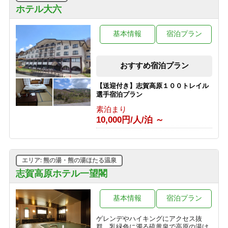
【1泊2食◇品数少なめプラン】志賀高
ホテル大六
原の旅を気軽に楽しめる2食付き
1泊2食付き
基本情報
宿泊プラン
10,000円/人/泊 ～
【朝食付きプラン】志賀高原の自然を
おすすめ宿泊プラン
たのしむ旅へ ＜最終チェックイン21時
＞
【送迎付き】志賀高原１００トレイル
朝食のみ
選手宿泊プラン
6,000円/人/泊 ～
素泊まり
10,000円/人/泊 ～
【素泊まりプラン】気軽に志賀高原を
満喫 ＜最終チェックイン21時＞
素泊まり
3,000円/人/泊 ～
エリア: 熊の湯・熊の湯ほたる温泉
志賀高原ホテル一望閣
基本情報
宿泊プラン
ゲレンデやハイキングにアクセス抜
群。乳緑色に濁る硫黄泉で高原の湯け