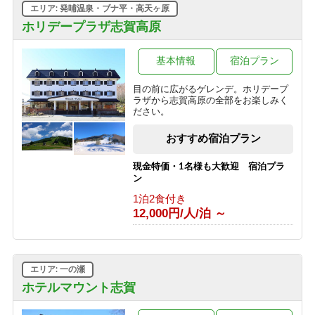
エリア: 発哺温泉・ブナ平・高天ヶ原
■【１泊朝食】遅いご到着でも安心♪２
ホリデープラザ志賀高原
４時までチェックイン可能の朝食付き
プラン♪
基本情報
宿泊プラン
1泊2食付き
8,800円/人/泊 ～
目の前に広がるゲレンデ。ホリデープ
ラザから志賀高原の全部をお楽しみく
■【１泊素泊り】お食事はつかない分
ださい。
とってもお得♪アクティブに動きたい
方にオススメの素泊まりプラン！
おすすめ宿泊プラン
1泊2食付き
7,425円/人/泊 ～
現金特価・1名様も大歓迎 宿泊プラ
ン
■【大人旅応援】代表者が６０歳以上
1泊2食付き
で５００円OFFのお得なシルバープラ
12,000円/人/泊 ～
ン！
1泊2食付き
9,900円/人/泊 ～
エリア: 一の瀬
■【期間限定】信州の恵み＜根曲がり
竹＞を使った特別コース♪贅沢な高原
ホテルマウント志賀
旅行～1泊2食付