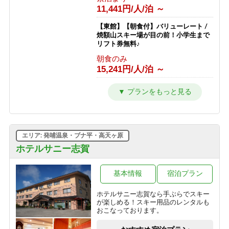
11,441円/人/泊 ～
【東館】【朝食付】バリューレート /
焼額山スキー場が目の前！小学生まで
リフト券無料♪
朝食のみ
15,241円/人/泊 ～
【東館】【夕朝食付】バリューレート/
焼額山スキー場が目の前！小学生まで
リフト券無料♪
1泊2食付き
24,941円/人/泊 ～
エリア: 発哺温泉・ブナ平・高天ヶ原
【東館】【室料】連泊プラン / 焼額山
ホテルサニー志賀
スキー場が目の前！小学生までリフト
券無料♪
基本情報
宿泊プラン
素泊まり
10,011円/人/泊 ～
ホテルサニー志賀なら手ぶらでスキー
が楽しめる！スキー用品のレンタルも
【東館】【朝食付】連泊プラン / 焼額
おこなっております。
山スキー場が目の前！小学生までリフ
ト券無料♪