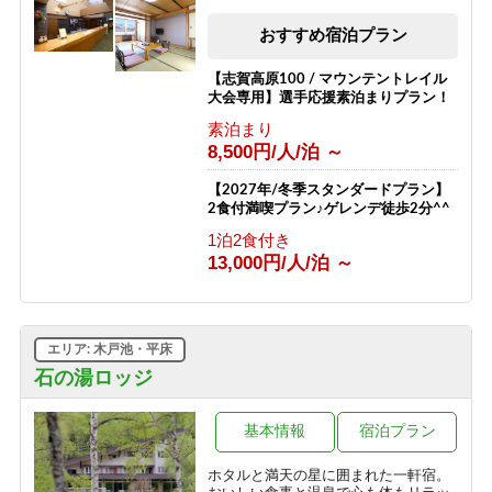
素泊まり
8,800円/人/泊 ～
おすすめ宿泊プラン
【志賀高原100 / マウンテントレイル
大会専用】選手応援素泊まりプラン！
素泊まり
8,500円/人/泊 ～
【2027年/冬季スタンダードプラン】
2食付満喫プラン♪ゲレンデ徒歩2分^^
1泊2食付き
13,000円/人/泊 ～
エリア: 木戸池・平床
石の湯ロッジ
基本情報
宿泊プラン
ホタルと満天の星に囲まれた一軒宿。