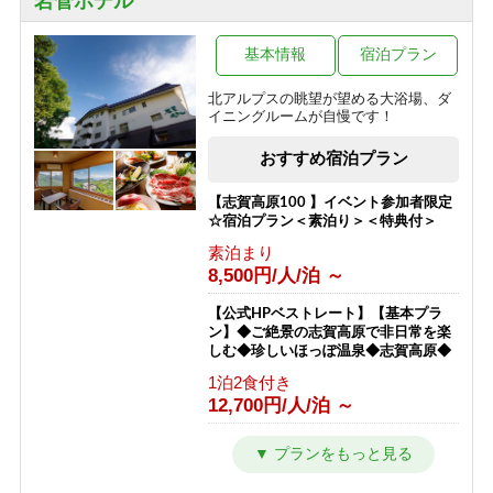
岩菅ホテル
100％天然かけ流し濁り温泉と大自然
を満喫！【一人旅】
基本情報
宿泊プラン
1泊2食付き
13,400円/人/泊 ～
北アルプスの眺望が望める大浴場、ダ
イニングルームが自慢です！
【朝食付プラン】23時までチェックイ
ンOK! 山里朝食と天然かけ流し温泉
おすすめ宿泊プラン
【志賀高原】
朝食のみ
【志賀高原100 】イベント参加者限定
6,800円/人/泊 ～
☆宿泊プラン＜素泊り＞＜特典付＞
素泊まり
【横手山スカイレーター】チケット付
8,500円/人/泊 ～
きプラン★標高2307ｍから志賀高原を
一望「日本最高所の動く歩道」
【公式HPベストレート】【基本プラ
1泊2食付き
ン】◆ご絶景の志賀高原で非日常を楽
12,300円/人/泊 ～
しむ◆珍しいほっぽ温泉◆志賀高原◆
1泊2食付き
【ホタル鑑賞】日本一のゲンジボタル
12,700円/人/泊 ～
の幻想的な乱舞をこの夏の思い出に！
【星空観賞】【１泊２食付き】
【公式ベストレート】【エコプラン・
1泊2食付き
一泊二食付】アメニティ無しでお得で
10,200円/人/泊 ～
す。志賀高原のパノラマを楽しめるホ