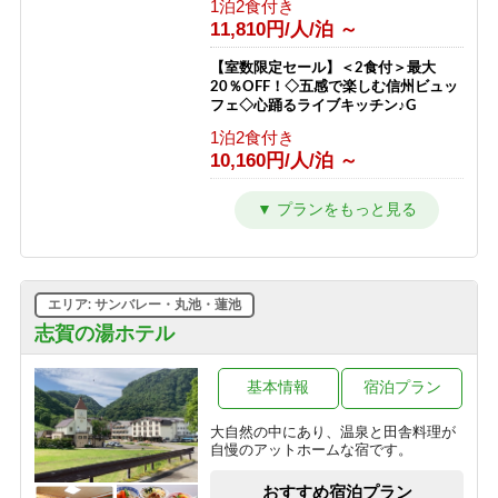
1泊2食付き
11,810円/人/泊 ～
【室数限定セール】＜2食付＞最大
20％OFF！◇五感で楽しむ信州ビュッ
フェ◇心踊るライブキッチン♪G
1泊2食付き
10,160円/人/泊 ～
【2連泊以上限定】＜2食付＞最大
20％OFF◇五感で楽しむ信州ビュッフ
ェ◇志賀高原を遊び尽くすG
1泊2食付き
10,160円/人/泊 ～
エリア: サンバレー・丸池・蓮池
■ファミリー特典！小学生半額■音と香
志賀の湯ホテル
りの演出にキッズもワクワク♪笑顔溢
れるライブキッチン＜2食付＞G
基本情報
宿泊プラン
1泊2食付き
10,825円/人/泊 ～
大自然の中にあり、温泉と田舎料理が
自慢のアットホームな宿です。
【28日前限定】＜2食付＞最大
20％OFF！◇五感で楽しむ信州ビュッ
おすすめ宿泊プラン