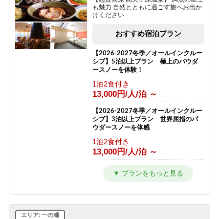
も魅力 自然とともに過ごす旅へお出か
けください
おすすめ宿泊プラン
【2026-2027冬季／オールインクルー
シブ】5泊以上プラン 極上のパウダ
ースノーを体験！
1泊2食付き
13,000円/人/泊 ～
【2026-2027冬季／オールインクルー
シブ】3泊以上プラン 世界屈指のパ
ウダースノーを体感
1泊2食付き
13,000円/人/泊 ～
【1泊2食プラン】大地の恵みコース
志賀高原の自然と高天ヶ原温泉をたの
しむ旅
1泊2食付き
12,000円/人/泊 ～
エリア: 一の瀬