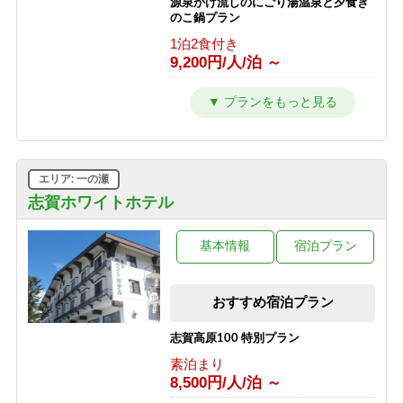
源泉かけ流しのにごり湯温泉と夕食き
のこ鍋プラン
1泊2食付き
9,200円/人/泊 ～
源泉かけ流しのにごり湯温泉とカニ鍋
プラン
1泊2食付き
9,700円/人/泊 ～
エリア: 一の瀬
源泉かけ流しのにごり湯温泉と夕食時
グラスワインorグラスジュース付き、
志賀ホワイトホテル
夕食牛しゃぶしゃぶプラン
1泊2食付き
基本情報
宿泊プラン
9,800円/人/泊 ～
源泉かけ流しのにごり湯温泉と夕食時
おすすめ宿泊プラン
グラスワインorグラスジュース付き、
夕食：硯川鍋プラン
志賀高原100 特別プラン
1泊2食付き
9,600円/人/泊 ～
素泊まり
8,500円/人/泊 ～
源泉かけ流しのにごり湯温泉と夕食時