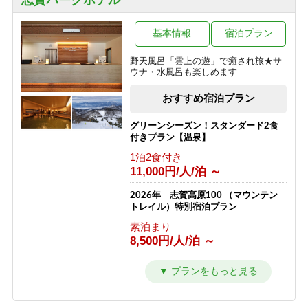
志賀パークホテル
一の瀬
焼額山・奥志賀高原
木戸池・平床
熊の湯・熊の湯ほたる温泉
基本情報
宿泊プラン
横手山・渋峠
野天風呂「雲上の遊」で癒され旅★サ
ウナ・水風呂も楽しめます
おすすめ宿泊プラン
グリーンシーズン！スタンダード2食
付きプラン【温泉】
1泊2食付き
11,000円/人/泊 ～
2026年 志賀高原100 （マウンテン
トレイル）特別宿泊プラン
素泊まり
8,500円/人/泊 ～
ウインターシーズン 通常プラン
1泊2食付き
11,000円/人/泊 ～