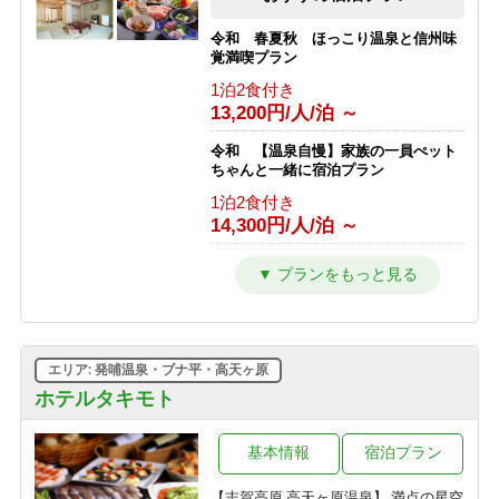
フェ◇心踊るライブキッチン♪G
1泊2食付き
令和 春夏秋 ほっこり温泉と信州味
10,160円/人/泊 ～
覚満喫プラン
1泊2食付き
＜2食付＞◇五感で楽しむ信州ビュッ
13,200円/人/泊 ～
フェ◇「美味しい音×香りの誘惑」に
心躍る♪ライブキッチンへG
令和 【温泉自慢】家族の一員ぺット
1泊2食付き
ちゃんと一緒に宿泊プラン
13,072円/人/泊 ～
1泊2食付き
14,300円/人/泊 ～
【暑さから逃げる旅】チェックイン日
の15時に気温25度以上で志賀高原ビー
ルプレゼント！＜2食付＞
令和 とろける旨さ信州牛すき焼きプ
ラン【温泉・信州牛をご堪能】
1泊2食付き
1泊2食付き
10,300円/人/泊 ～
16,500円/人/泊 ～
エリア: 発哺温泉・ブナ平・高天ヶ原
令和 訳ありプラン トイレ洗面所な
しですが・・・心配ご無用プラン
ホテルタキモト
1泊2食付き
12,100円/人/泊 ～
基本情報
宿泊プラン
【志賀高原 高天ヶ原温泉】 満点の星空