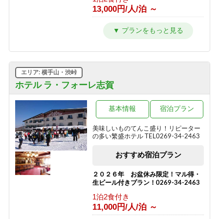
13,000円/人/泊 ～
2種の信州牛料理と地元食材を味わう
＼1泊2食スタンダード～翡翠hisui～／
1泊2食付き
17,200円/人/泊 ～
エリア: 横手山・渋峠
信州牛しゃぶしゃぶ＆信州味覚＼1泊2
食グレードアップ～碧落hekiraku～／
ホテル ラ・フォーレ志賀
1泊2食付き
19,400円/人/泊 ～
基本情報
宿泊プラン
ひすい色の温泉の熊の湯＼1泊2食お試
美味しいものてんこ盛り！リピーター
しプラン～萌葱moegi～／
の多い繁盛ホテル TEL0269-34-2463
1泊2食付き
おすすめ宿泊プラン
15,000円/人/泊 ～
「りんごで育った信州牛」だけを使っ
２０２６年 お盆休み限定！マル得・
た≪1泊2食最高級肉肉プラン≫（連泊
生ビール付きプラン！0269-34-2463
不可のプランです）
1泊2食付き
1泊2食付き
11,000円/人/泊 ～
24,290円/人/泊 ～