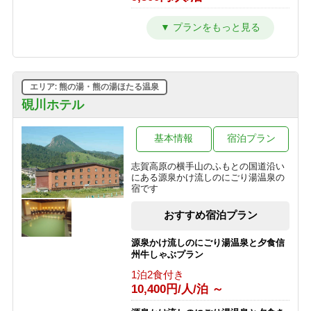
1泊2食付き
10,000円/人/泊 ～
【西館】【朝食付】連泊プラン / 焼額
カラオケ＆BARオープン記念！ Bar
山スキー場が目の前！小学生までリフ
での１ドリンク付き１泊２食プラン
ト券無料♪
1泊2食付き
朝食のみ
11,400円/人/泊 ～
10,445円/人/泊 ～
エリア: 熊の湯・熊の湯ほたる温泉
家族でわいわい和洋室確約！1泊２
【西館】【夕朝食付】連泊プラン / 焼
食 かけ流し硫黄温泉の露天風呂貸し
硯川ホテル
額山スキー場が目の前！小学生までリ
切りプラン
フト券無料♪
1泊2食付き
基本情報
宿泊プラン
1泊2食付き
16,400円/人/泊 ～
16,845円/人/泊 ～
志賀高原の横手山のふもとの国道沿い
予約即お支払い！キャンセル不可だか
にある源泉かけ流しのにごり湯温泉の
ら超お得！1泊2食付き フリープラン
宿です
1泊2食付き
おすすめ宿泊プラン
9,500円/人/泊 ～
源泉かけ流しのにごり湯温泉と夕食信
州牛しゃぶプラン
1泊2食付き
10,400円/人/泊 ～