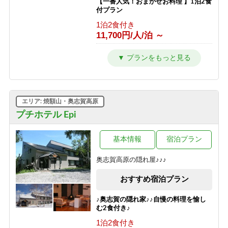
【一番人気！おまかせお料理 】1泊2食
付プラン
1泊2食付き
11,700円/人/泊 ～
【シンプルステイ】素泊まりプラン
素泊まり
6,700円/人/泊 ～
【朝はゆったり寝たい方向け】1泊夕
エリア: 焼額山・奥志賀高原
食付プラン
プチホテル Epi
夕食のみ
10,700円/人/泊 ～
基本情報
宿泊プラン
【夜は観光を楽しみたい方向け】1泊
朝食付プラン
奥志賀高原の隠れ屋♪♪♪
朝食のみ
8,200円/人/泊 ～
おすすめ宿泊プラン
【1泊2食付き】大自然の中のサウナを
♪奥志賀の隠れ家♪♪自慢の料理を愉し
満喫♪幸の湯のテントサウナ90分＆オ
む2食付き♪
ロポ1杯サービス！
1泊2食付き