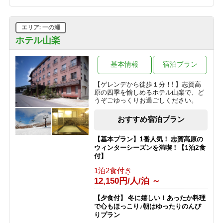
ボリューム満点！変な肉プラン“肉肉
魚！？好きな料理を選べる”（連泊不可
エリア: 一の瀬
のプランです）
ホテル山楽
1泊2食付き
16,000円/人/泊 ～
基本情報
宿泊プラン
信州の恵み！旨味たっぷりきのこ料理
《熊の湯信州茸づくしプラン》
【ゲレンデから徒歩１分！! 】志賀高
原の四季を愉しめるホテル山楽で、ど
1泊2食付き
うぞごゆっくりお過ごしください。
16,000円/人/泊 ～
おすすめ宿泊プラン
アメニティが付かないけどお得に泊ま
れる ≪1泊2食ＥＣＯプラン≫
【基本プラン】1番人気！ 志賀高原の
1泊2食付き
ウィンターシーズンを満喫！【1泊2食
16,200円/人/泊 ～
付】
1泊2食付き
1日1組限定＼ロイヤルルーム／４つの
12,150円/人/泊 ～
特典付き特別室プラン
1泊2食付き
【夕食付】 冬に嬉しい！あったか料理
30,200円/人/泊 ～
で心もほっこり♪朝はゆったりのんび
りプラン
【早割60】60日前の予約で、通常価格