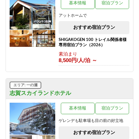
1泊2食付き
基本情報
宿泊プラン
16,500円/人/泊 ～
アットホームで
【志賀高原100キロレース 2026】イ
ベント参加者様限定の宿泊プラン♪＜
おすすめ宿泊プラン
素泊り＞
素泊まり
SHIGAKOGEN 100 トレイル関係者様
8,500円/人/泊 ～
専用宿泊プラン（2026）
素泊まり
8,500円/人/泊 ～
エリア: 一の瀬
志賀スカイランドホテル
基本情報
宿泊プラン
ゲレンデも駐車場も目の前の好立地
おすすめ宿泊プラン