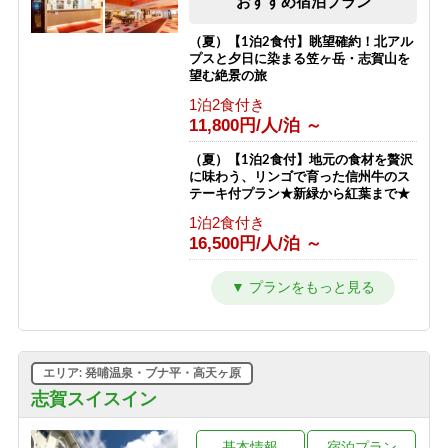
おすすめ宿泊プラン
朝食のみ
13,811円/人/泊 ～
（夏）【1泊2食付】眺望確約！北アル
プスと夕日に染まる笠ヶ岳・志賀山を
【東館】【夕朝食付】連泊プラン / 焼
望む絶景の旅
額山スキー場が目の前！小学生までリ
1泊2食付き
フト券無料♪
11,800円/人/泊 ～
1泊2食付き
23,511円/人/泊 ～
（夏）【1泊2食付】地元の食材を贅沢
に味わう、リンゴで育った信州牛のス
【南館】【室料】バリューレート / 焼
テーキ付プラン★新緑から紅葉まで★
額山スキー場が目の前！小学生までリ
1泊2食付き
フト券無料♪
16,500円/人/泊 ～
素泊まり
7,763円/人/泊 ～
（夏）【1泊2食付】スタンダードプラ
ン 満点の星空とトレッキングと温泉
【南館】【朝食付】バリューレート/
を楽しもう★新緑から紅葉まで★
焼額山スキー場が目の前！小学生まで
1泊2食付き
リフト券無料♪
10,800円/人/泊 ～
朝食のみ
エリア: 発哺温泉・ブナ平・高天ヶ原
11,263円/人/泊 ～
（夏）【1泊夕食付】朝はゆっくり、
志賀スイスイン
自分時間。早朝出発も寝坊もOKな自
【南館】【夕朝食付】バリューレート/
由気ままプラン
焼額山スキー場が目の前！小学生まで
基本情報
宿泊プラン