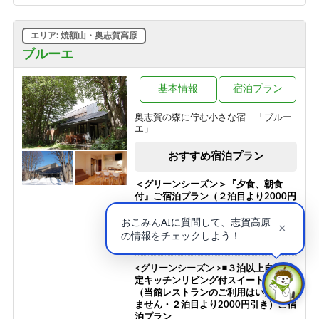
テル
【新客室７月改装オープン】志賀高原
1泊2食付き
の自然の中で暮らすように過ごす【貸
エリア: 焼額山・奥志賀高原
12,300円/人/泊 ～
切風呂付】【2食付連泊プラン】
ブルーエ
1泊2食付き
【お食事少な目・夕朝食付】◆夏の志
99,999円/人/泊 ～
賀高原で非日常を楽しむ◆珍しいほっ
ぽ温泉◆志賀高原◆
基本情報
宿泊プラン
真夏でも快適！「真の避暑地・志賀高
1泊2食付き
原」で涼を満喫 チェックイン時26度
奥志賀の森に佇む小さな宿 「ブルー
11,200円/人/泊 ～
以上なら1ドリンクサービス
エ」
1泊2食付き
おすすめ宿泊プラン
10,100円/人/泊 ～
＜グリーンシーズン＞『夕食、朝食
付』ご宿泊プラン（２泊目より2000円
引き、夕食なし、朝食なしも選択可）
1泊2食付き
21,500円/人/泊 ～
<グリーンシーズン >◾️３泊以上自炊限
定キッチンリビング付スイートルーム
（当館レストランのご利用はいただけ
ません・２泊目より2000円引き）ご宿
泊プラン