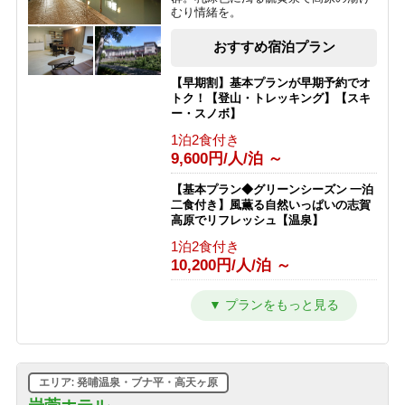
むり情緒を。
おすすめ宿泊プラン
【早期割】基本プランが早期予約でオ
トク！【登山・トレッキング】【スキ
ー・スノボ】
1泊2食付き
9,600円/人/泊 ～
【基本プラン◆グリーンシーズン 一泊
二食付き】風薫る自然いっぱいの志賀
高原でリフレッシュ【温泉】
1泊2食付き
10,200円/人/泊 ～
【スキー＆スノボを楽しむ 冬の基本プ
ラン★一泊二食付】GWまで滑走可
能！
1泊2食付き
10,100円/人/泊 ～
エリア: 発哺温泉・ブナ平・高天ヶ原
【ひとり旅プラン★一泊二食付き】