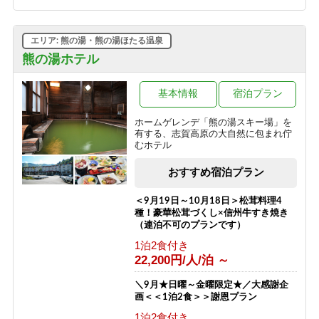
グラスワインorグラスジュース付き、
夕食：陶板焼きプラン
1泊2食付き
エリア: 熊の湯・熊の湯ほたる温泉
9,600円/人/泊 ～
熊の湯ホテル
源泉かけ流しのにごり湯温泉と一人旅
プラン（お1人様歓迎）
基本情報
宿泊プラン
1泊2食付き
ホームゲレンデ「熊の湯スキー場」を
12,500円/人/泊 ～
有する、志賀高原の大自然に包まれ佇
むホテル
【夏得】源泉かけ流しのにごり湯温泉
とハイキングプラン
おすすめ宿泊プラン
1泊2食付き
10,200円/人/泊 ～
＜9月19日～10月18日＞松茸料理4
種！豪華松茸づくし×信州牛すき焼き
（連泊不可のプランです）
1泊2食付き
22,200円/人/泊 ～
＼9月★日曜～金曜限定★／大感謝企
画＜＜1泊2食＞＞謝恩プラン
1泊2食付き