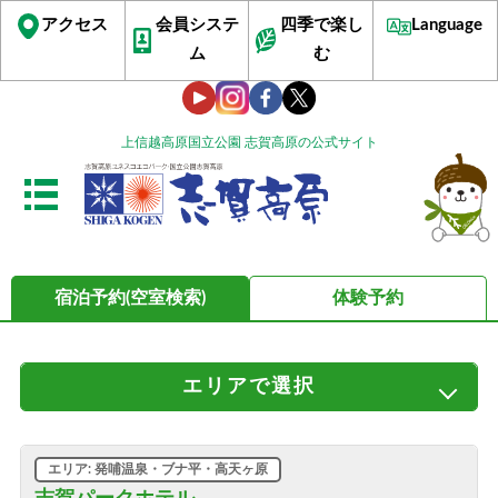
アクセス
会員システ
四季で楽し
Language
ム
む
上信越高原国立公園 志賀高原の公式サイト
宿泊予約(空室検索)
体験予約
エリア
で選択
すべてのエリア
サンバレー・丸池・蓮池
ビワ池・ジャイアント
発哺温泉・ブナ平・高天ヶ原
エリア: 発哺温泉・ブナ平・高天ヶ原