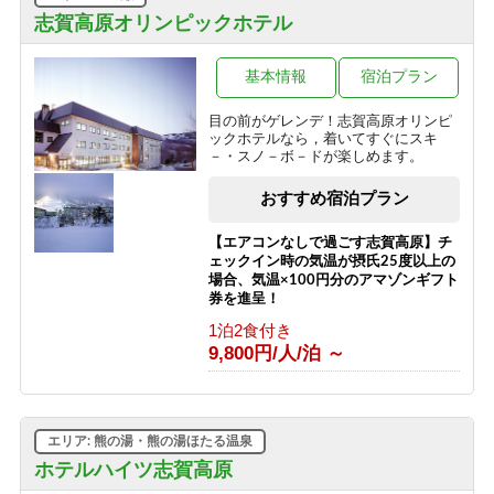
【訳あり＆エコプラン】★お一人様
志賀高原オリンピックホテル
1000円OFF★お料理少なめ＆エコアメ
ニティでお得（2食付）
基本情報
宿泊プラン
1泊2食付き
9,700円/人/泊 ～
目の前がゲレンデ！志賀高原オリンピ
ックホテルなら，着いてすぐにスキ
【志賀高原100トレイル】応援プラン
－・スノ－ボ－ドが楽しめます。
2026
素泊まり
おすすめ宿泊プラン
8,500円/人/泊 ～
【エアコンなしで過ごす志賀高原】チ
ェックイン時の気温が摂氏25度以上の
場合、気温×100円分のアマゾンギフト
券を進呈！
1泊2食付き
9,800円/人/泊 ～
エリア: 熊の湯・熊の湯ほたる温泉
ホテルハイツ志賀高原