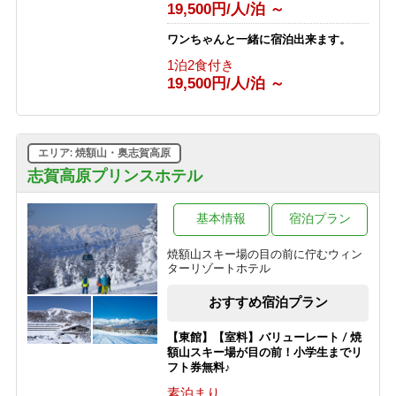
1泊2食付き
19,500円/人/泊 ～
13,700円/人/泊 ～
ワンちゃんと一緒に宿泊出来ます。
【グリーンシーズン限定】3泊以上の
1泊2食付き
お得な連泊プラン（1泊2食付き）
19,500円/人/泊 ～
1泊2食付き
10,530円/人/泊 ～
【グリーンシーズン限定】3泊以上の
エリア: 焼額山・奥志賀高原
お得な連泊プラン（食事なし）
志賀高原プリンスホテル
素泊まり
6,030円/人/泊 ～
基本情報
宿泊プラン
【スポーツ選手を応援する宿 幸の湯】
志賀高原100（志賀高原マウンテント
焼額山スキー場の目の前に佇むウィン
レイル）参加者応援プラン
ターリゾートホテル
素泊まり
8,500円/人/泊 ～
おすすめ宿泊プラン
【東館】【室料】バリューレート / 焼
額山スキー場が目の前！小学生までリ
フト券無料♪
素泊まり