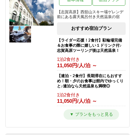
夕食のみ
リフト券無料♪
10,500円/人/泊 ～
【志賀高原】西舘山スキー場ゲレンデ
1泊2食付き
前にある露天風呂付き天然温泉の宿
17,763円/人/泊 ～
（夏）【素泊まり】星空の下でリフレ
ッシュ！青葉が美しい高原で過ごす気
おすすめ宿泊プラン
【南館】【室料】連泊プラン / 焼額山
ままな休日
スキー場が目の前！小学生までリフト
素泊まり
券無料♪
【ライダー応援！2食付】駐輪場完備
9,000円/人/泊 ～
＆お食事の際に嬉しい１ドリンク付♪
素泊まり
志賀高原ツーリング後は天然温泉！
6,792円/人/泊 ～
【素泊まり】志賀高原マウンテントレ
1泊2食付き
イル参加者限定プラン！お食事はオプ
11,050円/人/泊 ～
【南館】【朝食付】連泊プラン / 焼額
ションで選択可能！
山スキー場が目の前！小学生までリフ
素泊まり
ト券無料♪
【連泊・2食付】長期滞在にもおすす
8,500円/人/泊 ～
め！朝・夕のお食事は館内でゆっくり
朝食のみ
と♪連泊なら天然温泉も満喫◎
10,292円/人/泊 ～
1泊2食付き
11,050円/人/泊 ～
【南館】【夕朝食付】連泊プラン / 焼
額山スキー場が目の前！小学生までリ
フト券無料♪
【2食付】お食事はゆっくり館内でお
楽しみ頂けるスタンダード2食！北ア
1泊2食付き
ルプスを望む露天風呂付の温泉宿！
16,792円/人/泊 ～
1泊2食付き