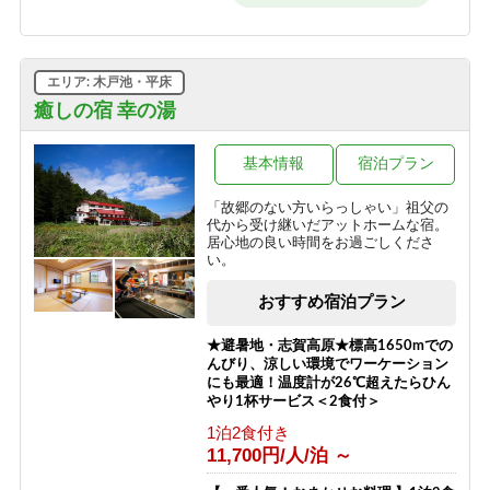
1泊2食付き
8,500円/人/泊 ～
エリア: 木戸池・平床
癒しの宿 幸の湯
基本情報
宿泊プラン
「故郷のない方いらっしゃい」祖父の
代から受け継いだアットホームな宿。
居心地の良い時間をお過ごしくださ
い。
おすすめ宿泊プラン
★避暑地・志賀高原★標高1650mでの
んびり、涼しい環境でワーケーション
にも最適！温度計が26℃超えたらひん
やり1杯サービス＜2食付＞
1泊2食付き
11,700円/人/泊 ～