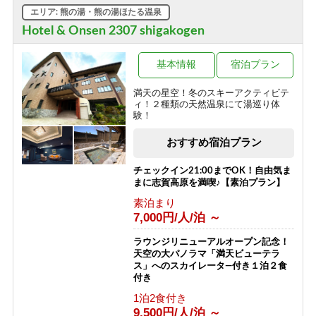
12,050円/人/泊 ～
【西館】【室料】バリューレート / 焼
エリア: 熊の湯・熊の湯ほたる温泉
額山スキー場が目の前！小学生までリ
フト券無料♪
【夕食付】早朝に出発される方はこち
Hotel & Onsen 2307 shigakogen
ら！北アルプスを望む露天風呂付き♪
素泊まり
夕食のみ・朝食無しプラン！
8,166円/人/泊 ～
基本情報
宿泊プラン
夕食のみ
9,050円/人/泊 ～
【西館】【朝食付】バリューレート /
満天の星空！冬のスキーアクティビテ
焼額山スキー場が目の前！小学生まで
ィ！２種類の天然温泉にて湯巡り体
リフト券無料♪
【朝食付】ご到着が遅いご予約にもお
験！
すすめ！北アルプスを望む露天風呂付
朝食のみ
の温泉宿！
おすすめ宿泊プラン
11,466円/人/泊 ～
朝食のみ
8,050円/人/泊 ～
【西館】【夕朝食付】バリューレート/
チェックイン21:00までOK！自由気ま
焼額山スキー場が目の前！小学生まで
まに志賀高原を満喫♪【素泊プラン】
リフト券無料♪
【素泊り】お部屋と温泉のみ！暖房や
素泊まり
給湯、その他サービスなしの割り切り
1泊2食付き
7,000円/人/泊 ～
プラン◎
17,866円/人/泊 ～
素泊まり
ラウンジリニューアルオープン記念！
4,000円/人/泊 ～
【西館】【室料】連泊プラン / 焼額山
天空の大パノラマ「満天ビューテラ
スキー場が目の前！小学生までリフト
ス」へのスカイレータ―付き１泊２食
券無料♪
【2食付・連泊プラン】5泊以上のご宿
付き
泊で通常よりオトク！北アルプスを望
素泊まり
1泊2食付き
む露天風呂付温泉宿
7,145円/人/泊 ～
9,500円/人/泊 ～