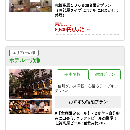
志賀高原１００参加者限定プラン
（お部屋タイプはホテルにおまかせ：
禁煙）
素泊まり
8,500円/人/泊 ～
エリア: 一の瀬
ホテル一乃瀬
基本情報
宿泊プラン
─信州グルメ満載！心躍るライブキッ
チンへ♪─
おすすめ宿泊プラン
#【室数限定セール】＜2食付＞自分好
みに出会う♪クラフトビールの殿堂！
志賀高原ビール3種飲み比べG