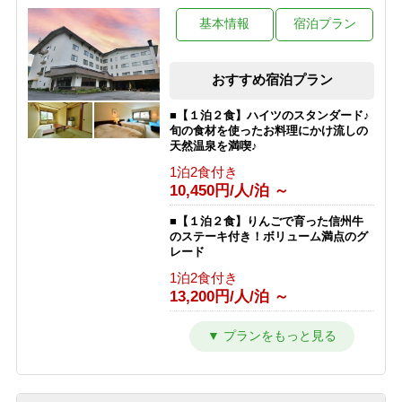
基本情報
宿泊プラン
おすすめ宿泊プラン
■【１泊２食】ハイツのスタンダード♪
旬の食材を使ったお料理にかけ流しの
天然温泉を満喫♪
1泊2食付き
10,450円/人/泊 ～
■【１泊２食】りんごで育った信州牛
のステーキ付き！ボリューム満点のグ
レード
1泊2食付き
13,200円/人/泊 ～
■【１泊夕食】早くからアクティブに
動きたい人にオススメの夕食付きプラ
ン♪
1泊2食付き
9,350円/人/泊 ～