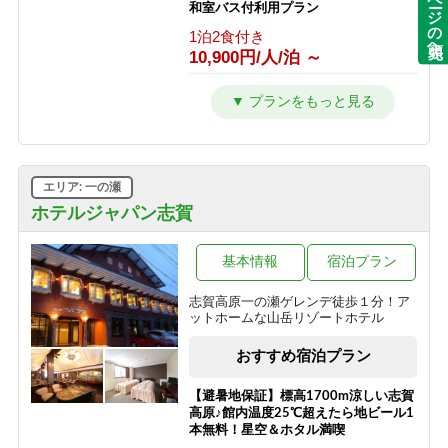
ページの先頭へ
和室バス付利用プラン
1泊2食付き
夕食のみ
18,200円/人/泊 ～
1泊2食付き
9,900円/人/泊 ～
10,900円/人/泊 ～
≪1泊朝食付きプラン≫自由気ままに
【朝食付】 夏を満喫！のんびり到着24
レイトチェックインOK♪
時までOK♪和朝食で元気に出発！
4F角部屋利用 【特別室】
朝食のみ
朝食のみ
1泊2食付き
12,800円/人/泊 ～
8,800円/人/泊 ～
13,700円/人/泊 ～
≪素泊りプラン≫23時までチェックイ
【素泊】深夜到着もOK・夏は涼しい
限定212号室滞在【特別室】
エリア: 一の瀬
ンOK！
志賀高原へ！お風呂は志賀高原唯一の
1泊2食付き
人工温泉
ホテルジャパン志賀
素泊まり
21,000円/人/泊 ～
11,300円/人/泊 ～
素泊まり
7,700円/人/泊 ～
限定213号室滞在 【特別室】
基本情報
宿泊プラン
1泊2食付き
「志賀高原100トレイル」特別プラン
志賀高原一の瀬ゲレンデ徒歩１分！ア
20,000円/人/泊 ～
ットホームな山岳リゾートホテル
素泊まり
8,500円/人/泊 ～
3F角部屋利用 【ミドルクラス】
おすすめ宿泊プラン
1泊2食付き
13,200円/人/泊 ～
【避暑地保証】標高1700m涼しい志賀
高原♪館内温度25℃超えたら地ビール1
限定217号室滞在 【ミドルクラス】
本無料！星空＆ホタル満喫