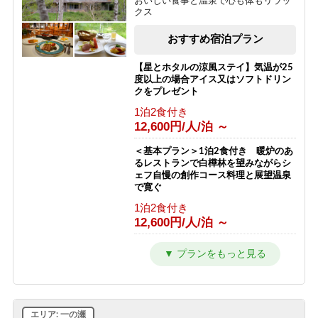
おいしい食事と温泉で心も体もリラッ
クス
おすすめ宿泊プラン
【星とホタルの涼風ステイ】気温が25
度以上の場合アイス又はソフトドリン
クをプレゼント
1泊2食付き
12,600円/人/泊 ～
＜基本プラン＞1泊2食付き 暖炉のあ
るレストランで白樺林を望みながらシ
ェフ自慢の創作コース料理と展望温泉
で寛ぐ
1泊2食付き
12,600円/人/泊 ～
【2〜3連泊割★10％OFF】シーツ交換
は3日に1回でお得！連泊で志賀高原を
満喫！【2食付】
1泊2食付き
11,280円/人/泊 ～
エリア: 一の瀬