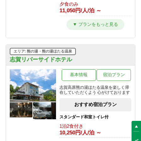
夕食のみ
より1,000円OFF♪＜お日にち限定＞
11,050円/人/泊 ～
1泊2食付き
16,200円/人/泊 ～
【朝食付】 冬を満喫！のんびり到着24
時までOK・和朝食で元気に出発！
【早割30】30日前の予約で、通常価格
朝食のみ
より500円OFF♪＜お日にち限定＞
9,950円/人/泊 ～
1泊2食付き
16,700円/人/泊 ～
エリア: 熊の湯・熊の湯ほたる温泉
【素泊】深夜到着OK！寒い冬は志賀
高原唯一の人工温泉で温まる・リーズ
志賀リバーサイドホテル
＼＼一人旅に★／／贅沢♪10畳和室を
ナブルプラン
ひとり占め！おひとり様でゆったりプ
素泊まり
ラン
基本情報
宿泊プラン
8,850円/人/泊 ～
1泊2食付き
志賀高原熊の湯ほたる温泉を楽しく滞
20,900円/人/泊 ～
【基本プラン】 志賀高原のグリーンシ
在していただくよう 心がけております
ーズンを満喫♪1番人気！旬を味わうプ
「訳あり」プラン◆お試し～萌葱
ラン 【1泊2食付】
おすすめ宿泊プラン
moegi～より1000円OFF！
1泊2食付き
1泊2食付き
11,000円/人/泊 ～
スタンダード和室トイレ付
14,000円/人/泊 ～
1泊2食付き
【夕食付】 朝寝坊OK♪おいしい夕食
10,250円/人/泊 ～
選べる！地酒三種飲みくらべ【利き酒
付・夏の志賀高原で朝はゆったりのん
セット付き】1泊2食プラン
びりプラン