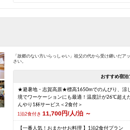
「故郷のない方いらっしゃい」祖父の代から受け継いだア
さい。
おすすめ宿泊
★避暑地・志賀高原★標高1650mでのんびり、涼
境でワーケーションにも最適！温度計が26℃超え
んやり1杯サービス＜2食付＞
11,700円/人/泊 ～
1泊2食付き
【一番人気！おまかせお料理 】1泊2食付プラン