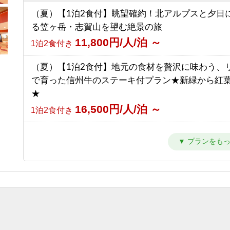
【東館】【夕朝食付】連泊プラン / 焼額山スキー
（夏）【1泊2食付】眺望確約！北アルプスと夕日
の前！小学生までリフト券無料♪
る笠ヶ岳・志賀山を望む絶景の旅
23,511円/人/泊 ～
1泊2食付き
11,800円/人/泊 ～
1泊2食付き
【南館】【室料】バリューレート / 焼額山スキー
（夏）【1泊2食付】地元の食材を贅沢に味わう、
の前！小学生までリフト券無料♪
で育った信州牛のステーキ付プラン★新緑から紅
7,763円/人/泊 ～
素泊まり
★
16,500円/人/泊 ～
【南館】【朝食付】バリューレート/ 焼額山スキ
1泊2食付き
目の前！小学生までリフト券無料♪
（夏）【1泊2食付】スタンダードプラン 満点の
11,263円/人/泊 ～
朝食のみ
トレッキングと温泉を楽しもう★新緑から紅葉ま
10,800円/人/泊 ～
【南館】【夕朝食付】バリューレート/焼額山スキ
1泊2食付き
が目の前！小学生までリフト券無料♪
（夏）【1泊夕食付】朝はゆっくり、自分時間。早
17,763円/人/泊 ～
1泊2食付き
発も寝坊もOKな自由気ままプラン
10,500円/人/泊 ～
【南館】【室料】連泊プラン / 焼額山スキー場が
夕食のみ
前！小学生までリフト券無料♪