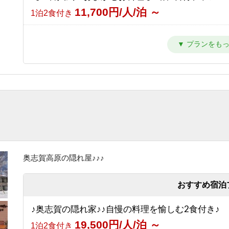
11,700円/人/泊 ～
1泊2食付き
【シンプルステイ】素泊まりプラン
6,700円/人/泊 ～
素泊まり
【朝はゆったり寝たい方向け】1泊夕食付プラン
10,700円/人/泊 ～
夕食のみ
【夜は観光を楽しみたい方向け】1泊朝食付プラン
8,200円/人/泊 ～
朝食のみ
奥志賀高原の隠れ屋♪♪♪
【1泊2食付き】大自然の中のサウナを満喫♪幸の
ントサウナ90分＆オロポ1杯サービス！
おすすめ宿泊
13,700円/人/泊 ～
1泊2食付き
♪奥志賀の隠れ家♪♪自慢の料理を愉しむ2食付き♪
【グリーンシーズン限定】3泊以上のお得な連泊プ
19,500円/人/泊 ～
1泊2食付き
（1泊2食付き）