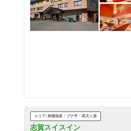
エリア: 発哺温泉・ブナ平・高天ヶ原
志賀スイスイン