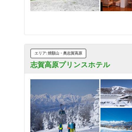
エリア: 焼額山・奥志賀高原
志賀高原プリンスホテル