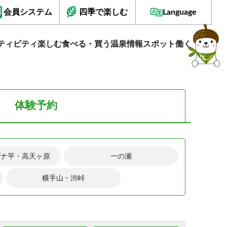
会員システム
四季で楽しむ
Language
ティビティ
楽しむ
食べる・買う
温泉情報
スポット
働く
体験予約
ブナ平・高天ヶ原
一の瀬
横手山・渋峠