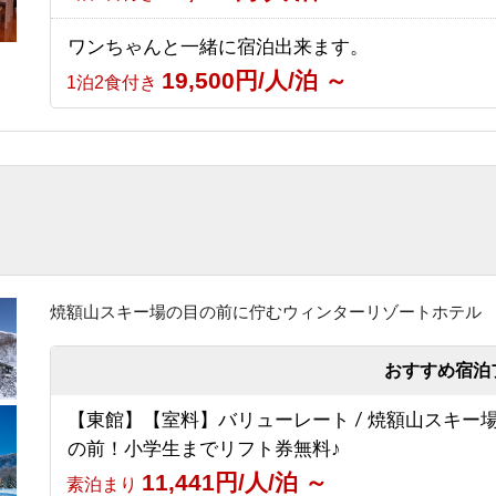
10,530円/人/泊 ～
1泊2食付き
ワンちゃんと一緒に宿泊出来ます。
19,500円/人/泊 ～
1泊2食付き
【グリーンシーズン限定】3泊以上のお得な連泊プ
（食事なし）
6,030円/人/泊 ～
素泊まり
【スポーツ選手を応援する宿 幸の湯】志賀高原10
賀高原マウンテントレイル）参加者応援プラン
8,500円/人/泊 ～
素泊まり
焼額山スキー場の目の前に佇むウィンターリゾートホテル
おすすめ宿泊
【東館】【室料】バリューレート / 焼額山スキー
の前！小学生までリフト券無料♪
11,441円/人/泊 ～
素泊まり