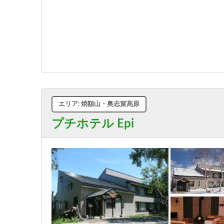
エリア: 焼額山・奥志賀高原
プチホテル Epi