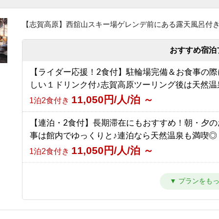
（夏）【素泊まり】星空の下でリフレッシュ！青
6,792円/人/泊 ～
素泊まり
しい高原で過ごす気ままな休日
【志賀高原】西舘山スキー場ゲレンデ前にある露天風呂付
9,000円/人/泊 ～
【南館】【朝食付】連泊プラン / 焼額山スキー場
素泊まり
前！小学生までリフト券無料♪
おすすめ宿泊
【素泊まり】志賀高原マウンテントレイル参加者
10,292円/人/泊 ～
朝食のみ
【ライダー応援！2食付】駐輪場完備＆お食事の際
ラン！お食事はオプションで選択可能！
しい１ドリンク付♪志賀高原ツーリング後は天然温
8,500円/人/泊 ～
【南館】【夕朝食付】連泊プラン / 焼額山スキー
素泊まり
11,050円/人/泊 ～
1泊2食付き
の前！小学生までリフト券無料♪
16,792円/人/泊 ～
1泊2食付き
【連泊・2食付】長期滞在にもおすすめ！朝・夕の
事は館内でゆっくりと♪連泊なら天然温泉も満喫◎
【西館】【室料】バリューレート / 焼額山スキー
11,050円/人/泊 ～
1泊2食付き
の前！小学生までリフト券無料♪
8,166円/人/泊 ～
素泊まり
【2食付】お食事はゆっくり館内でお楽しみ頂ける
ンダード2食！北アルプスを望む露天風呂付の温泉
【西館】【朝食付】バリューレート / 焼額山スキ
12,050円/人/泊 ～
1泊2食付き
目の前！小学生までリフト券無料♪
11,466円/人/泊 ～
朝食のみ