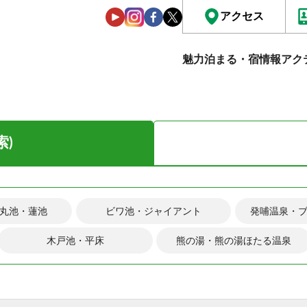
アクセス
魅力
泊まる・宿情報
アク
索)
丸池・蓮池
ビワ池・ジャイアント
発哺温泉・
木戸池・平床
熊の湯・熊の湯ほたる温泉