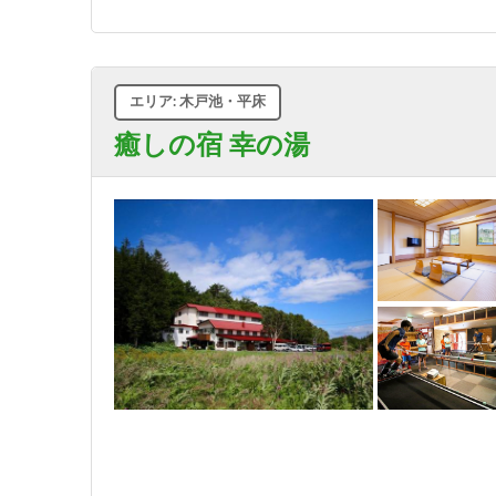
エリア: 木戸池・平床
癒しの宿 幸の湯