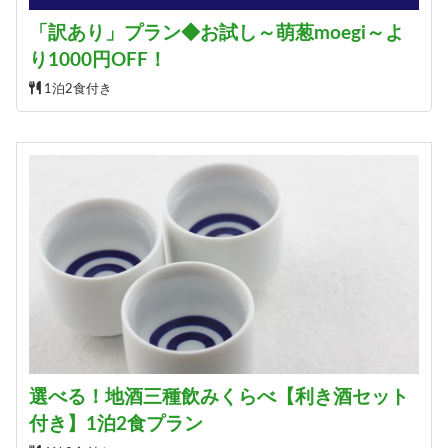
「訳あり」プラン◆お試し～萌葱moegi～よ
り1000円OFF！
1泊2食付き
選べる！地酒三種飲みくらべ【利き酒セット
付き】1泊2食プラン