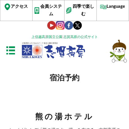
アクセス
会員システ
四季で楽し
Language
ム
む
上信越高原国立公園 志賀高原の公式サイト
宿泊予約
熊の湯ホテル