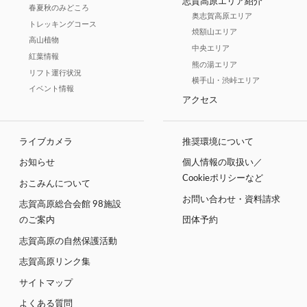
志賀高原エリア紹介
春夏秋のみどころ
奥志賀高原エリア
トレッキングコース
焼額山エリア
高山植物
中央エリア
紅葉情報
熊の湯エリア
リフト運行状況
横手山・渋峠エリア
イベント情報
アクセス
ライブカメラ
推奨環境について
お知らせ
個人情報の取扱い／
Cookieポリシーなど
おこみんについて
お問い合わせ・資料請求
志賀高原総合会館 98施設
のご案内
団体予約
志賀高原の自然保護活動
志賀高原リンク集
サイトマップ
よくある質問