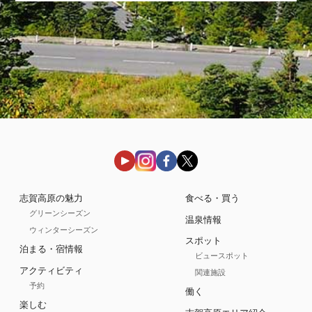
志賀高原の魅力
食べる・買う
グリーンシーズン
温泉情報
ウィンターシーズン
スポット
泊まる・宿情報
ビュースポット
アクティビティ
関連施設
予約
働く
楽しむ