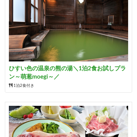
ひすい色の温泉の熊の湯＼1泊2食お試しプラ
ン～萌葱moegi～／
1泊2食付き