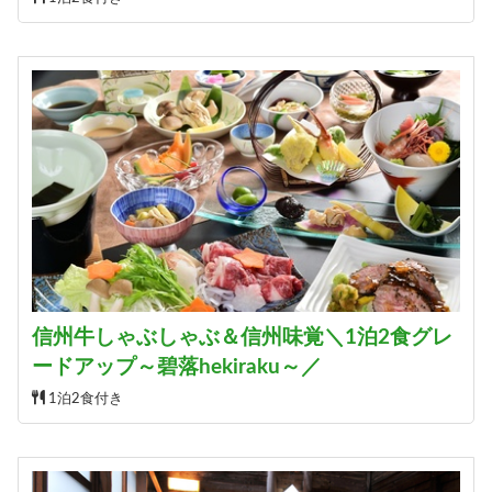
信州牛しゃぶしゃぶ＆信州味覚＼1泊2食グレ
ードアップ～碧落hekiraku～／
1泊2食付き