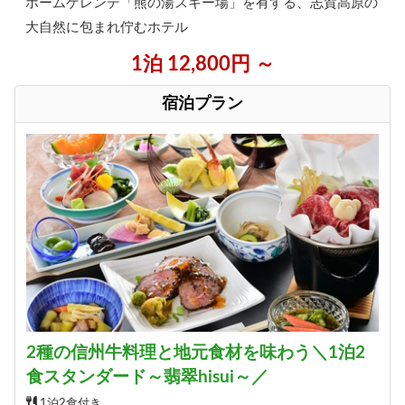
ホームゲレンデ「熊の湯スキー場」を有する、志賀高原の
大自然に包まれ佇むホテル
1泊 12,800円 ～
宿泊プラン
2種の信州牛料理と地元食材を味わう＼1泊2
食スタンダード～翡翠hisui～／
1泊2食付き