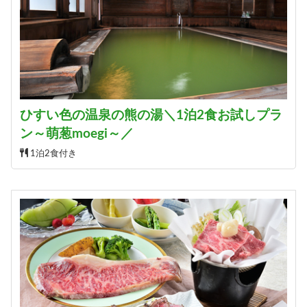
ひすい色の温泉の熊の湯＼1泊2食お試しプラ
ン～萌葱moegi～／
1泊2食付き