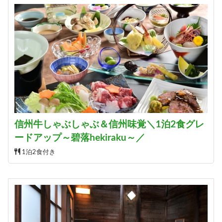
信州牛しゃぶしゃぶ＆信州味覚＼1泊2食グレ
ードアップ～碧落hekiraku～／
1泊2食付き