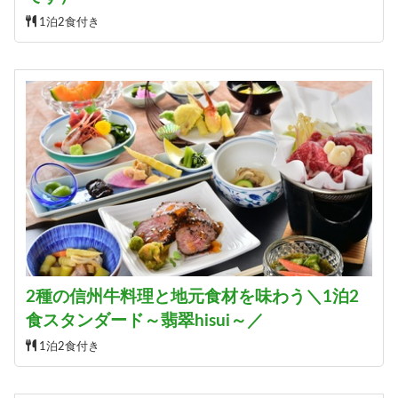
1泊2食付き
2種の信州牛料理と地元食材を味わう＼1泊2
食スタンダード～翡翠hisui～／
1泊2食付き