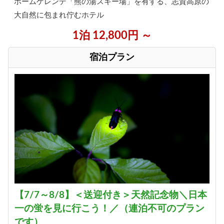
ホームゲレンデ「熊の湯スキー場」を有する、志賀高原の
大自然に包まれ佇むホテル
1泊 12,800円 ～
宿泊プラン
【7/7～8/8】＜送迎付き＞天然記念物＼日本
一の蛍を見に行こう！／（連泊不可のプラン
です）