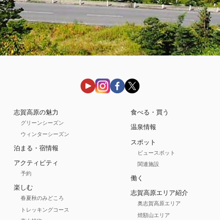
志賀高原の魅力
食べる・買う
グリーンシーズン
温泉情報
ウィンターシーズン
スポット
泊まる・宿情報
ビュースポット
アクティビティ
関連施設
予約
働く
楽しむ
志賀高原エリア紹介
春夏秋のみどころ
奥志賀高原エリア
トレッキングコース
焼額山エリア