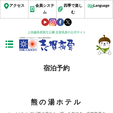
アクセス
会員システ
四季で楽し
Language
ム
む
上信越高原国立公園 志賀高原の公式サイト
宿泊予約
熊の湯ホテル