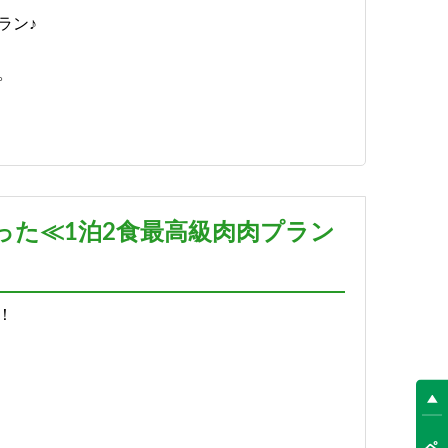
ラン♪
。
った≪1泊2食最高級肉肉プラン
！