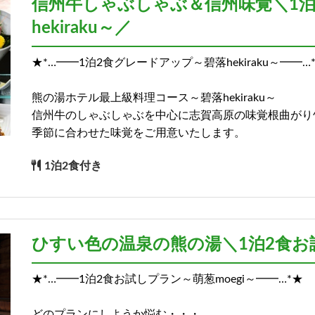
信州牛しゃぶしゃぶ＆信州味覚＼1
hekiraku～／
★*…━━1泊2食グレードアップ～碧落hekiraku～━━…
熊の湯ホテル最上級料理コース～碧落hekiraku～
信州牛のしゃぶしゃぶを中心に志賀高原の味覚根曲がり
季節に合わせた味覚をご用意いたします。
1泊2食付き
ひすい色の温泉の熊の湯＼1泊2食お試
★*…━━1泊2食お試しプラン～萌葱moegi～━━…*★
どのプランにしようか悩む・・・