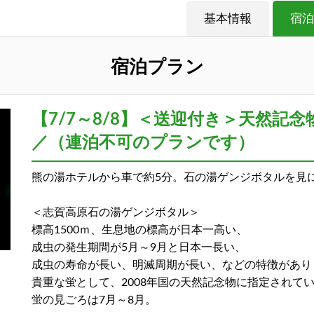
基本情報
宿泊
宿泊プラン
【7/7～8/8】＜送迎付き＞天然記
／（連泊不可のプランです）
熊の湯ホテルから車で約5分。石の湯ゲンジボタルを見
＜志賀高原石の湯ゲンジボタル＞
標高1500ｍ、生息地の標高が日本一高い、
成虫の発生期間が5月～9月と日本一長い、
成虫の寿命が長い、明滅周期が長い、などの特徴があり
貴重な蛍として、2008年国の天然記念物に指定されて
蛍の見ごろは7月～8月。