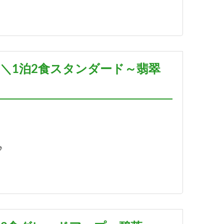
＼1泊2食スタンダード～翡翠
♪