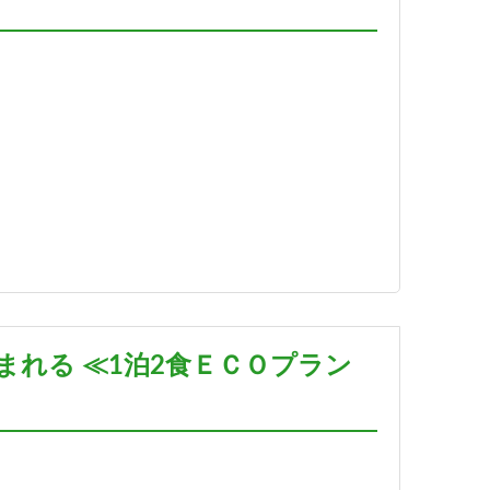
れる ≪1泊2食ＥＣＯプラン