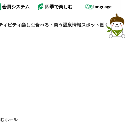
会員システム
四季で楽しむ
Language
ティビティ
楽しむ
食べる・買う
温泉情報
スポット
働く
佇むホテル