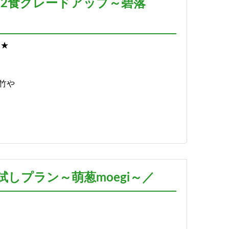
泊2食グレードアップ～碧落
*★
竹や
しプラン～萌葱moegi～／