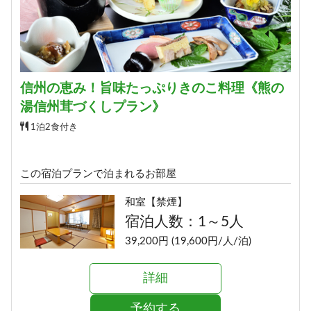
信州の恵み！旨味たっぷりきのこ料理《熊の
湯信州茸づくしプラン》
1泊2食付き
この宿泊プランで泊まれるお部屋
和室【禁煙】
宿泊人数：1～5人
39,200円 (19,600円/人/泊)
詳細
予約する