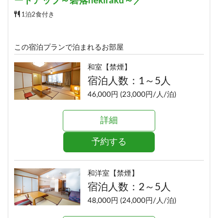
ードアップ～碧落hekiraku～／
1泊2食付き
この宿泊プランで泊まれるお部屋
和室【禁煙】
宿泊人数：1～5人
46,000円 (23,000円/人/泊)
詳細
予約する
和洋室【禁煙】
宿泊人数：2～5人
48,000円 (24,000円/人/泊)