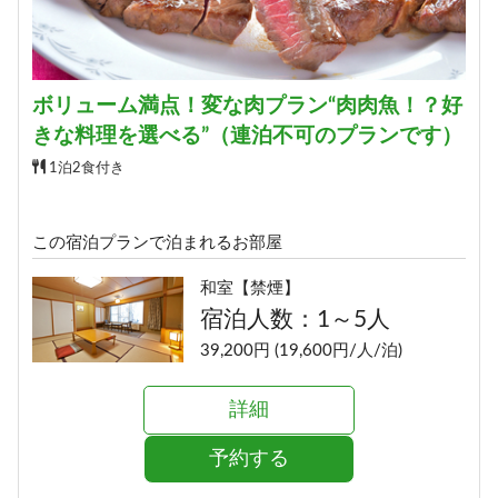
ボリューム満点！変な肉プラン“肉肉魚！？好
きな料理を選べる”（連泊不可のプランです）
1泊2食付き
この宿泊プランで泊まれるお部屋
和室【禁煙】
宿泊人数：1～5人
39,200円 (19,600円/人/泊)
詳細
予約する