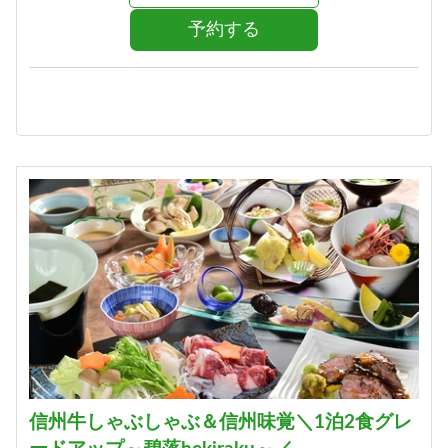
予約する
信州牛しゃぶしゃぶ＆信州味覚＼1泊2食グレ