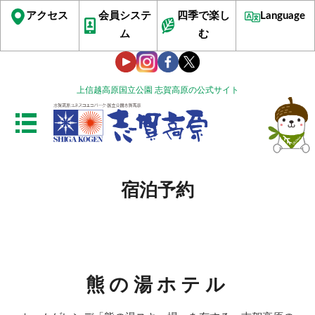
アクセス
会員システ
四季で楽し
Language
ム
む
上信越高原国立公園 志賀高原の公式サイト
宿泊予約
熊の湯ホテル