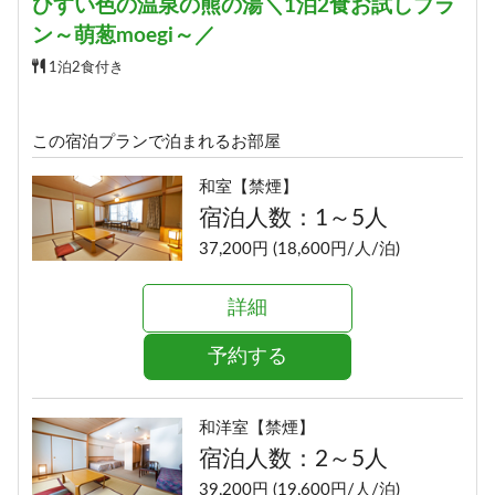
ひすい色の温泉の熊の湯＼1泊2食お試しプラ
ン～萌葱moegi～／
1泊2食付き
この宿泊プランで泊まれるお部屋
和室【禁煙】
宿泊人数：1～5人
37,200円 (18,600円/人/泊)
詳細
予約する
和洋室【禁煙】
宿泊人数：2～5人
39,200円 (19,600円/人/泊)