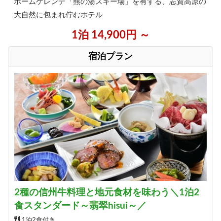
ホームゲレンデ「熊の湯スキー場」を有する、志賀高原の
大自然に包まれ佇むホテル
1泊 14,900円 ～
宿泊プラン
2種の信州牛料理と地元食材を味わう＼1泊2
食スタンダード～翡翠hisui～／
1泊2食付き