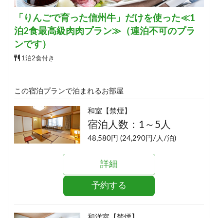
「りんごで育った信州牛」だけを使った≪1
泊2食最高級肉肉プラン≫（連泊不可のプラ
ンです）
1泊2食付き
この宿泊プランで泊まれるお部屋
和室【禁煙】
宿泊人数：1～5人
48,580円 (24,290円/人/泊)
詳細
予約する
和洋室【禁煙】