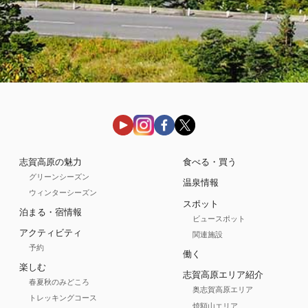
志賀高原の魅力
食べる・買う
グリーンシーズン
温泉情報
ウィンターシーズン
スポット
泊まる・宿情報
ビュースポット
アクティビティ
関連施設
予約
働く
楽しむ
志賀高原エリア紹介
春夏秋のみどころ
奥志賀高原エリア
トレッキングコース
焼額山エリア