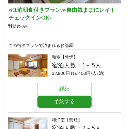
≪1泊朝食付きプラン≫自由気ままにレイト
チェックインOK♪
朝食のみ
この宿泊プランで泊まれるお部屋
和室【禁煙】
宿泊人数：1～5人
32,800円 (16,400円/人/泊)
詳細
予約する
和洋室【禁煙】
宿泊人数：2～5人