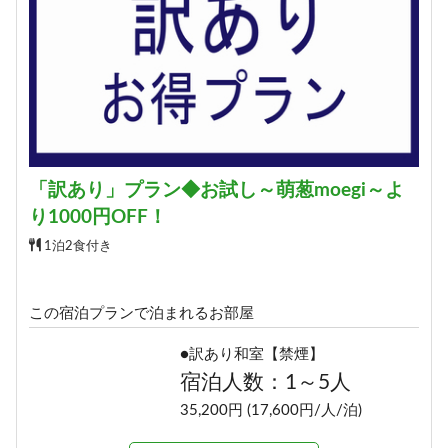
「訳あり」プラン◆お試し～萌葱moegi～よ
り1000円OFF！
1泊2食付き
この宿泊プランで泊まれるお部屋
●訳あり和室【禁煙】
宿泊人数：1～5人
35,200円 (17,600円/人/泊)