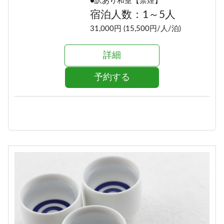
●訳あり和室【禁煙】
宿泊人数：1～5人
31,000円 (15,500円/人/泊)
詳細
予約する