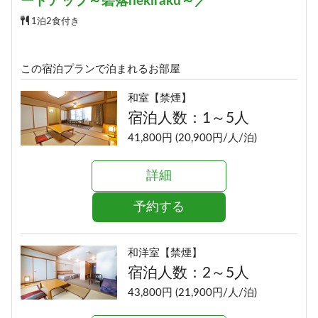
ードアップ～碧落hekiraku～／
1泊2食付き
この宿泊プランで泊まれるお部屋
和室【禁煙】
宿泊人数：1～5人
41,800円 (20,900円/人/泊)
詳細
予約する
和洋室【禁煙】
宿泊人数：2～5人
43,800円 (21,900円/人/泊)