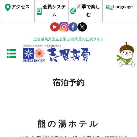
アクセス
会員システ
四季で楽し
Language
ム
む
上信越高原国立公園 志賀高原の公式サイト
宿泊予約
熊の湯ホテル