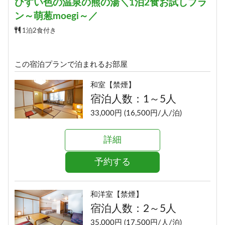
ひすい色の温泉の熊の湯＼1泊2食お試しプラ
詳細
ン～萌葱moegi～／
予約する
1泊2食付き
この宿泊プランで泊まれるお部屋
和室【禁煙】
宿泊人数：1～5人
33,000円 (16,500円/人/泊)
詳細
予約する
和洋室【禁煙】
宿泊人数：2～5人
35,000円 (17,500円/人/泊)