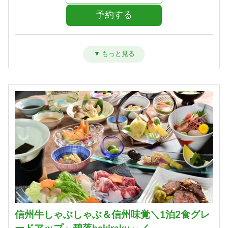
予約する
洋室ツイン【禁煙】
宿泊人数：1～2人
37,400円 (18,700円/人/泊)
詳細
予約する
信州牛しゃぶしゃぶ＆信州味覚＼1泊2食グレ