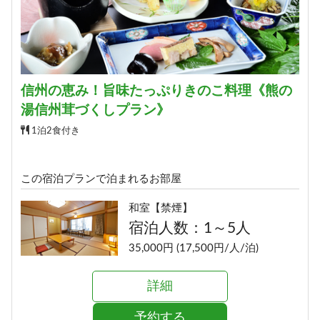
信州の恵み！旨味たっぷりきのこ料理《熊の
湯信州茸づくしプラン》
1泊2食付き
この宿泊プランで泊まれるお部屋
和室【禁煙】
宿泊人数：1～5人
35,000円 (17,500円/人/泊)
詳細
予約する