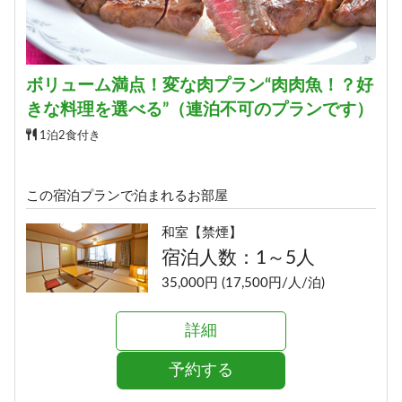
宿泊人数：2～4人
74,580円 (37,290円/人/泊)
ボリューム満点！変な肉プラン“肉肉魚！？好
詳細
きな料理を選べる”（連泊不可のプランです）
予約する
1泊2食付き
この宿泊プランで泊まれるお部屋
和室【禁煙】
宿泊人数：1～5人
35,000円 (17,500円/人/泊)
詳細
予約する