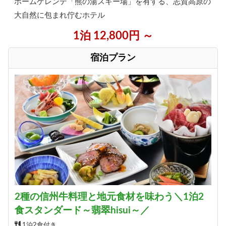
ホームゲレンデ「熊の湯スキー場」を有する、志賀高原の
大自然に包まれ佇むホテル
1泊 12,800円 ～
宿泊プラン
2種の信州牛料理と地元食材を味わう＼1泊2
食スタンダード～翡翠hisui～／
1泊2食付き