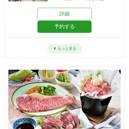
詳細
予約する
洋室ツイン【禁煙】
宿泊人数：1～2人
33,000円 (16,500円/人/泊)
詳細
予約する