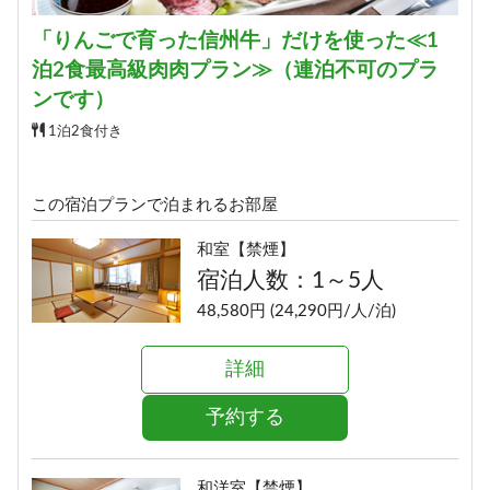
「りんごで育った信州牛」だけを使った≪1
泊2食最高級肉肉プラン≫（連泊不可のプラ
ンです）
1泊2食付き
この宿泊プランで泊まれるお部屋
和室【禁煙】
宿泊人数：1～5人
48,580円 (24,290円/人/泊)
詳細
予約する
和洋室【禁煙】