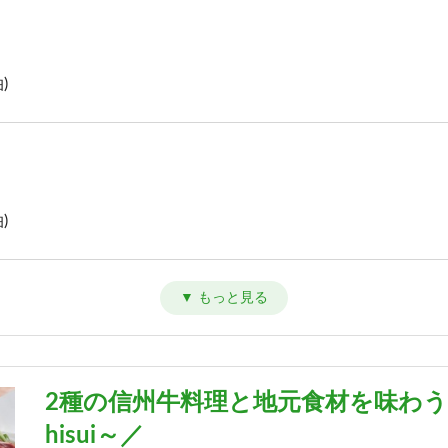
)
)
)
2種の信州牛料理と地元食材を味わう
hisui～／