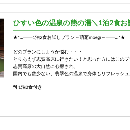
)
ひすい色の温泉の熊の湯＼1泊2食お試
★*…━━1泊2食お試しプラン～萌葱moegi～━━…*★
)
どのプランにしようか悩む・・・
とりあえず志賀高原に行きたい！と思った方にはこのプ
志賀高原の大自然に心癒され、
国内でも数少ない、翡翠色の温泉で身体もリフレッシュ
1泊2食付き