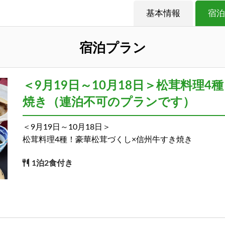
基本情報
宿泊
宿泊プラン
＜9月19日～10月18日＞松茸料理
焼き（連泊不可のプランです）
＜9月19日～10月18日＞
松茸料理4種！豪華松茸づくし×信州牛すき焼き
1泊2食付き