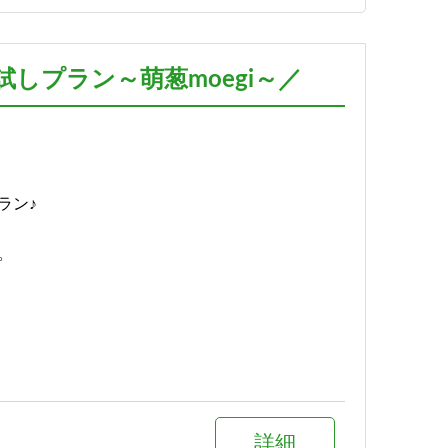
予約する
しプラン～萌葱moegi～／
詳細
予約する
ラン♪
。
詳細