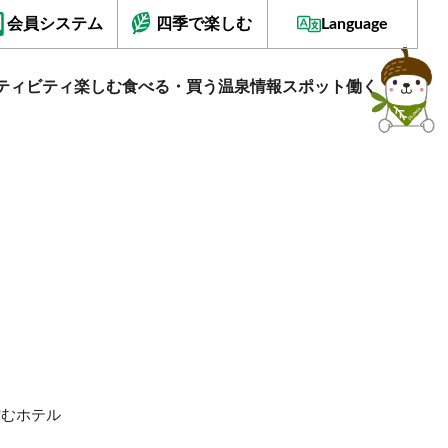
会員システム
四季で楽しむ
Language
ティビティ
楽しむ
食べる・買う
温泉情報
スポット
働く
佇むホテル