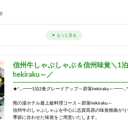
)
)
信州牛しゃぶしゃぶ＆信州味覚＼1
hekiraku～／
★*…━━1泊2食グレードアップ～碧落hekiraku～━━…
熊の湯ホテル最上級料理コース～碧落hekiraku～
信州牛のしゃぶしゃぶを中心に志賀高原の味覚根曲がり
季節に合わせた味覚をご用意いたします。