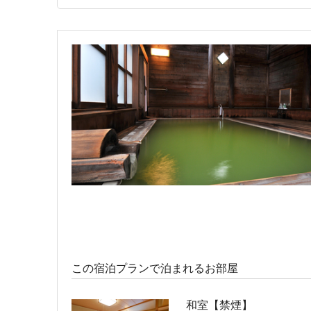
宿泊人数：1～2人
41,800円 (20,900円/人/泊
特別室【禁煙】
宿泊人数：2～4人
67,800円 (33,900円/人/泊
この宿泊プランで泊まれるお部屋
和室【禁煙】