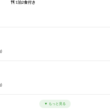
1泊2食付き
)
)