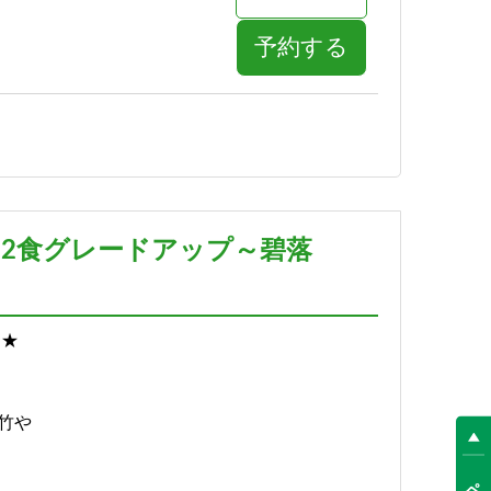
予約する
詳細
予約する
泊2食グレードアップ～碧落
*★
竹や