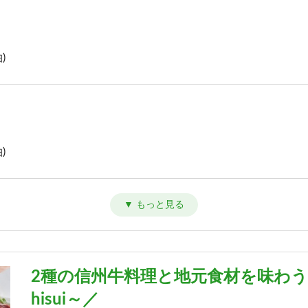
)
)
)
2種の信州牛料理と地元食材を味わう
hisui～／