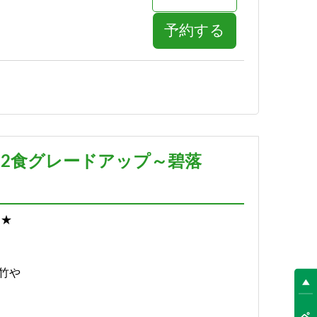
予約する
詳細
予約する
泊2食グレードアップ～碧落
*★
竹や