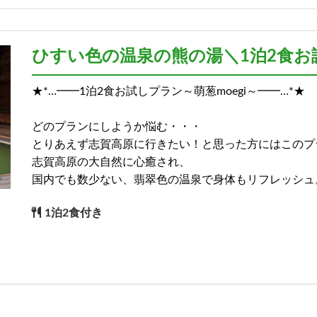
)
ひすい色の温泉の熊の湯＼1泊2食お試
★*…━━1泊2食お試しプラン～萌葱moegi～━━…*★
)
どのプランにしようか悩む・・・
とりあえず志賀高原に行きたい！と思った方にはこのプ
志賀高原の大自然に心癒され、
国内でも数少ない、翡翠色の温泉で身体もリフレッシュ
1泊2食付き