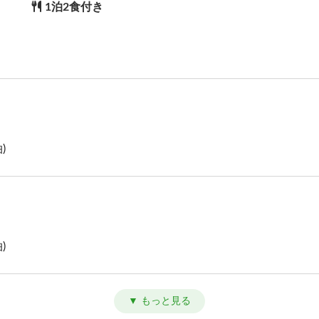
1泊2食付き
)
)