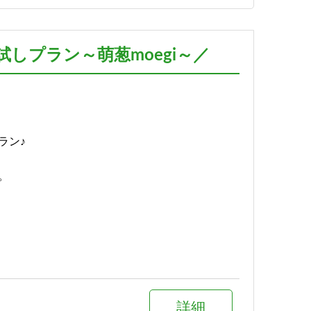
予約する
しプラン～萌葱moegi～／
詳細
予約する
ラン♪
。
詳細