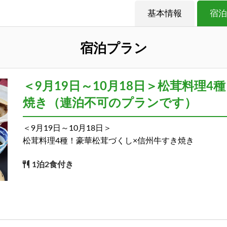
基本情報
宿泊
宿泊プラン
＜9月19日～10月18日＞松茸料理
焼き（連泊不可のプランです）
＜9月19日～10月18日＞
松茸料理4種！豪華松茸づくし×信州牛すき焼き
1泊2食付き