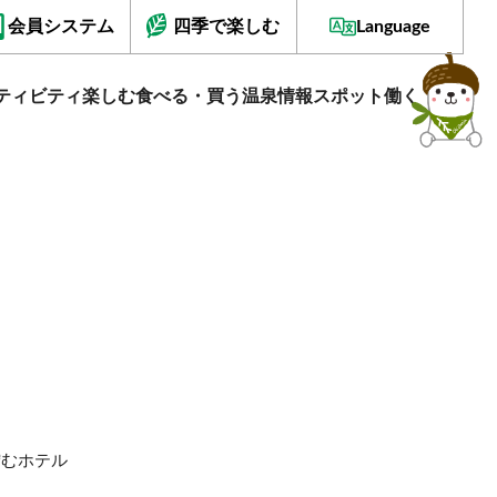
会員システム
四季で楽しむ
Language
ティビティ
楽しむ
食べる・買う
温泉情報
スポット
働く
佇むホテル