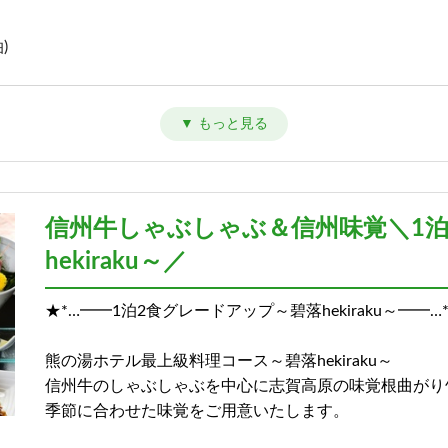
)
)
信州牛しゃぶしゃぶ＆信州味覚＼1
hekiraku～／
★*…━━1泊2食グレードアップ～碧落hekiraku～━━…
熊の湯ホテル最上級料理コース～碧落hekiraku～
信州牛のしゃぶしゃぶを中心に志賀高原の味覚根曲がり
季節に合わせた味覚をご用意いたします。